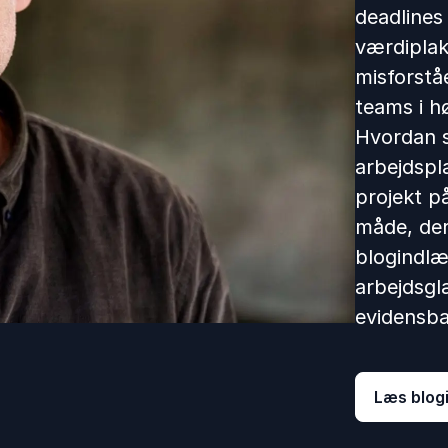
deadlines
værdiplak
misforstå
teams i h
Hvordan s
arbejdspl
projekt p
måde, der
blogindl
arbejdsgl
evidensba
Læs blog