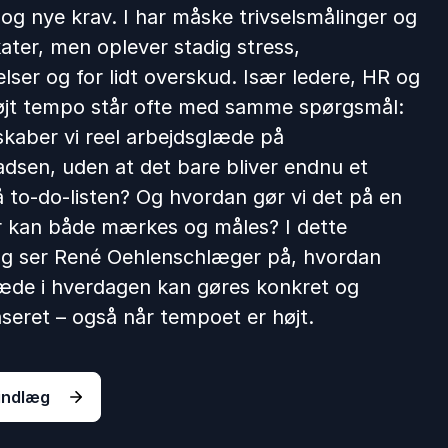
 og nye krav. I har måske trivselsmålinger og
ater, men oplever stadig stress,
elser og for lidt overskud. Især ledere, HR og
øjt tempo står ofte med samme spørgsmål:
kaber vi reel arbejdsglæde på
adsen, uden at det bare bliver endnu et
å to-do-listen? Og hvordan gør vi det på en
 kan både mærkes og måles? I dette
æg ser René Oehlenschlæger på, hvordan
æde i hverdagen kan gøres konkret og
seret – også når tempoet er højt.
indlæg