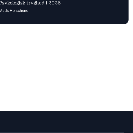
Psykologisk tryghed i 2026
Mads Herschend