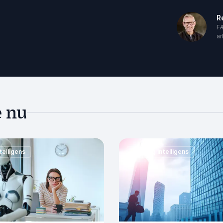
R
F
a
e nu
telligens
Kunstig intelligens