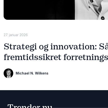
27. januar 2026
Strategi og innovation: S
fremtidssikret forretnin
Michael N. Wilkens
Trender nu