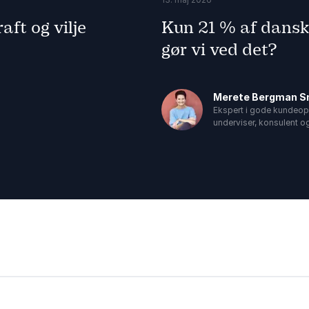
ft og vilje
Kun 21 % af dansk
gør vi ved det?
Merete Bergman S
Ekspert i gode kundeop
underviser, konsulent og