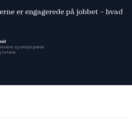
erne er engagerede på jobbet – hvad
mit
levelser og arbejdsglæde,
 forfatter