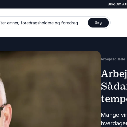
Blog
Om At
ter emner, foredragsholdere og foredrag
Søg
Arbejdsglæde
Arbej
Sådan
tempo
Mange vir
hverdagen 