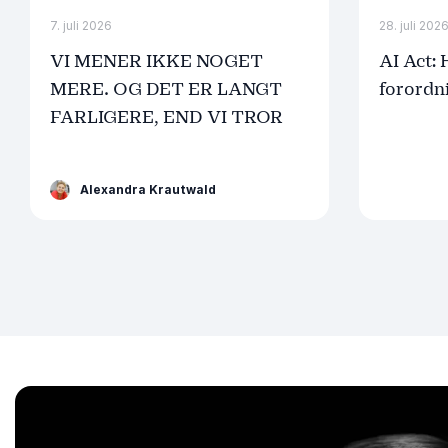
7. juli 2026
28. juli 202
VI MENER IKKE NOGET
AI Act:
MERE. OG DET ER LANGT
forordn
FARLIGERE, END VI TROR
Alexandra Krautwald