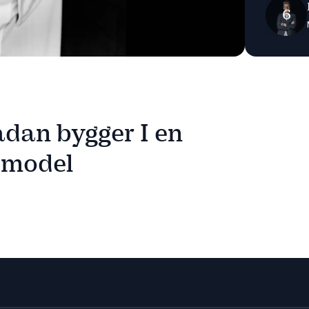
6
ådan bygger I en
gsmodel