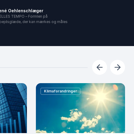
ené Oehlenschlæger
ÆLLES TEMPO – Formlen på
rbejdsglæde, der kan mærkes og måles
Forrige
Næste
Klimaforandringer