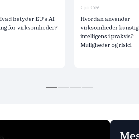
6
2. juli 2026
 Hvad betyder EU's AI
Hvordan anvender
ing for virksomheder?
virksomheder kunstig
intelligens i praksis?
Muligheder og risici
Mes