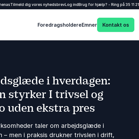
henas
Tilmeld dig vores nyhedsbrev
Log ind
Brug for hjælp? - Ring på
35 11 21
Foredragsholdere
Emner
Kontakt os
dsglæde i hverdagen:
 styrker I trivsel og
 uden ekstra pres
ksomheder taler om arbejdsglæde i
– men i praksis drukner trivslen i drift,