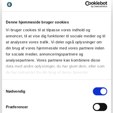
mennesker får mere plads til det, der kræver
dømmekraft, fantasi og forståelse.
Denne hjemmeside bruger cookies
Jeg har arbejdet med arbejdsliv, ledelse og
Vi bruger cookies til at tilpasse vores indhold og
mennesker i mange årtier. Og hvis der er én ting,
annoncer, til at vise dig funktioner til sociale medier og til
jeg er blevet mere overbevist om med tiden, så er
at analysere vores trafik. Vi deler også oplysninger om
det, at de største fremskridt aldrig kommer fra
din brug af vores hjemmeside med vores partnere inden
mennesker, der blot gør det forventede lidt
for sociale medier, annonceringspartnere og
hurtigere.
analysepartnere. Vores partnere kan kombinere disse
data med andre oplysninger, du har givet dem, eller som
De kommer fra mennesker, der ser noget, andre
de har indsamlet fra din brug af deres tjenester.
ikke ser. Fra mennesker, der tør stille spørgsmål,
som forstyrrer. Fra mennesker, der insisterer på, at
Samtykkevalg
noget kan gøres bedre, selv når alle andre har
Nødvendig
vænnet sig til, hvordan det plejer at være.
Præferencer
Derfor tror jeg ikke, at fremtidens største