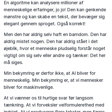
En algoritme kan analysere millioner af
menneskelige erfaringer, jo jo! Den kan genkende
mønstre og kan skabe en tekst, der bevæger sig
elegant gennem sproget. Også korrekt!
Men den har aldrig selv haft en barndom. Den har
aldrig mistet nogen. Den har aldrig stået i det
øjeblik, hvor et menneske pludselig forstår noget
vigtigt om sig selv eller andre og tænker: Det her
må siges.
Min bekymring er derfor ikke, at AI bliver for
menneskelig. Min bekymring er, at vi mennesker
bliver for maskinvenlige.
At vi vænner os til hurtige svar før langsom
tænkning. At vi forveksler velformulerethed med
indsigt. At vi producerer flere tekster, men færre