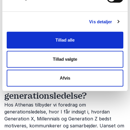
og motivere medarbejder på tværs af alder og
erfaring.
Et foredrag om generationsledelse giver jer konkrete
Vis detaljer
indsigter i, hvordan I kan skabe stærkere samarbejde
på tværs af alder, bruge forskelligheder som en
Tillad alle
styrke og opbygge en kultur med både retning,
respekt og fælles resultater.
Tillad valgte
Hvilke emner dækker vores
Afvis
foredrag om
generationsledelse?
Hos Athenas tilbyder vi foredrag om
generationsledelse, hvor I får indsigt i, hvordan
Generation X, Millennials og Generation Z bedst
motiveres, kommunikerer og samarbejder. Uanset om