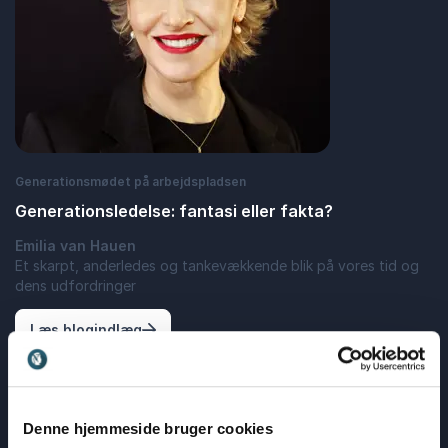
Generationsmødet på arbejdspladsen
Generationsledelse: fantasi eller fakta?
Emilia van Hauen
Et skarpt, anderledes og tankevækkende blik på vores tid og
dens udfordringer
: Generationsledelse: fantasi eller fakta?
Læs blogindlæg
Læs alle blogindlæg
Denne hjemmeside bruger cookies