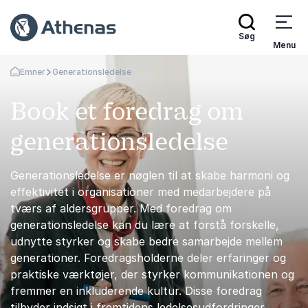
Søg
Menu
Emner
Generationsledelse
Tilbage til forsiden
Book et foredrag om
generationsledelse
Generationsledelse er nøglen til at skabe harmoni og
effektivitet i organisationer med medarbejdere på
tværs af aldersgrupper. Med foredrag om
generationsledelse kan du lære at forstå forskelle,
udnytte styrker og skabe bedre samarbejde mellem
generationer. Foredragsholderne deler erfaringer og
praktiske værktøjer, der styrker kommunikationen og
fremmer en inkluderende kultur. Disse foredrag
tilbyder indsigt i fremtidens ledelsesudfordringer.