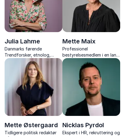
foredrag.
Julia Lahme
Mette Maix
Danmarks førende
Professionel
Trendforsker, etnolog,
bestyrelsesmedlem i en lang
forfatter og direktør i eget
række bestyrelser og tidl.
kommunikationsbureau.
topchef, med værdifulde
indsigter i fremtidens
ledelse, karriere og
meningsfulde fællesskaber.
Mette Østergaard
Nicklas Pyrdol
Tidligere politisk redaktør
Ekspert i HR, rekruttering og