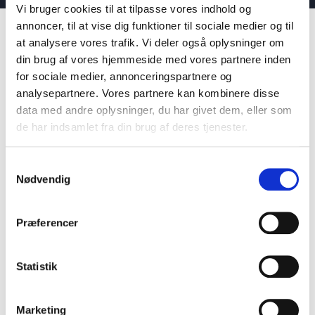
Vi bruger cookies til at tilpasse vores indhold og
annoncer, til at vise dig funktioner til sociale medier og til
at analysere vores trafik. Vi deler også oplysninger om
din brug af vores hjemmeside med vores partnere inden
for sociale medier, annonceringspartnere og
Hvad er
analysepartnere. Vores partnere kan kombinere disse
generationsledelse, og
data med andre oplysninger, du har givet dem, eller som
de har indsamlet fra din brug af deres tjenester.
hvorfor er det relevant?
Samtykkevalg
Nødvendig
Generationsledelse handler om at forstå og navigere i
de forskelle, der opstår, når medarbejdere fra
forskellige generationer mødes på arbejdspladsen. I
Præferencer
dag arbejder op til fem generationer side om side
–
med forskellige behov, holdninger og forventninger til
Statistik
ledelse, fleksibilitet, kommunikation og arbejdsliv.
Derfor er generationsledelse i dag et centralt tema
for organisationer, der ønsker at tiltrække, fastholde
Marketing