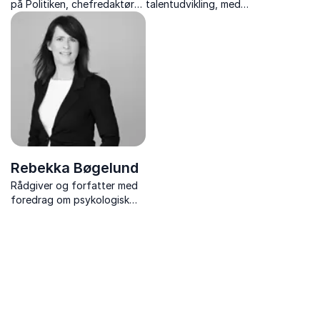
på Politiken, chefredaktør
talentudvikling, med
for TV 2 News og
inspirerende foredrag fyldt
Berlingske og Public Affairs-
med humor, evidens og
og kommunikationsdirektør i
værktøjer til stærkere
Dansk Industri
samarbejde og kultur.
Rebekka Bøgelund
Rådgiver og forfatter med
foredrag om psykologisk
tryghed, trivsel, mod til at
fejle og ledelse af
Generation Z.