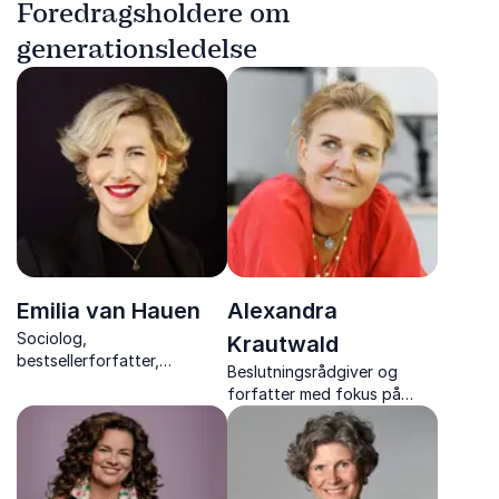
Foredragsholdere om
generationsledelse
Emilia van Hauen
Alexandra
Sociolog,
Krautwald
bestsellerforfatter,
Beslutningsrådgiver og
bestyrelsesmedlem og
forfatter med fokus på
TEDx- speaker
ledelse og strategi, der
ruster jer til fremtidens
arbejdsmarked med
nærværende og lærende