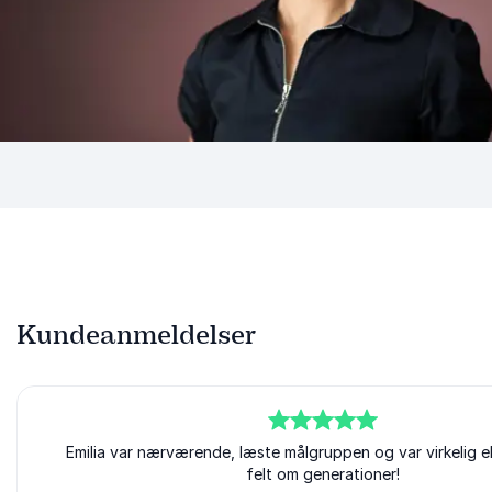
Kundeanmeldelser
5
ud af
Emilia var nærværende, læste målgruppen og var virkelig e
5
felt om generationer!