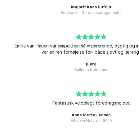
Majbrit Kaas Dufour
Forsvaret - Gardehusarregimentet
Emilia van Hauen
5
Emilia van Hauen var simpelthen så inspirerende, dygtig og i
ud af
5
var en ren fornøjelse for- både sjovt og lærerig
Bjørg
Ballerup Kommune
Emilia van Hauen
5
ud af
5
Fantastisk veloplagt foredragsholder.
Anna Mette Jensen
ErhvervsNetværk 9220
Emilia van Hauen