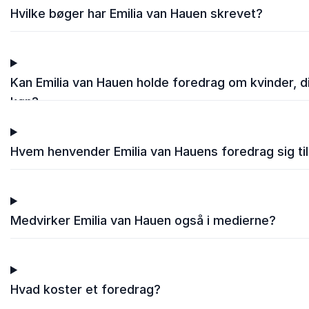
Hvilke bøger har Emilia van Hauen skrevet?
5
ud af
Emilia van Hauen holdt et meget levende og informativt
5
Deltagerne var begejstrede.
Kan Emilia van Hauen holde foredrag om kvinder, d
Marlén Sandvik
køn?
KONPA
Emilia van Hauen
Hvem henvender Emilia van Hauens foredrag sig ti
5
ud af
Det var et rigtig godt foredrag og hun fik “styr” på alle d
5
kvinder ;o) Jeg har kun positiv feedback fra 80 lægesekr
personale, administrativ personale m.m.
Medvirker Emilia van Hauen også i medierne?
Gunvor Leth Dannersø
HK-Hovedstaden Rigshospitalet
Emilia van Hauen
Hvad koster et foredrag?