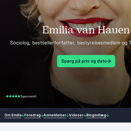
Emilia van Hauen
Sociolog, bestsellerforfatter, bestyrelsesmedlem og
Spørg på pris og dato
Topanmeldt!
4.98 ud af 5
Om Emilia
Foredrag
Anmeldelser
Videoer
Blogindlæg