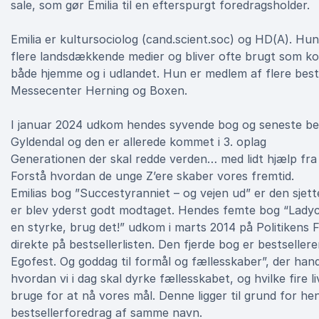
sale, som gør Emilia til en efterspurgt foredragsholder.
Emilia er kultursociolog (cand.scient.soc) og HD(A). Hun
flere landsdækkende medier og bliver ofte brugt som 
både hjemme og i udlandet. Hun er medlem af flere bestyr
Messecenter Herning og Boxen.
I januar 2024 udkom hendes syvende bog og seneste bes
Gyldendal og den er allerede kommet i 3. oplag
Generationen der skal redde verden… med lidt hjælp fra
Forstå hvordan de unge Z’ere skaber vores fremtid.
Emilias bog ”Succestyranniet – og vejen ud” er den sjett
er blev yderst godt modtaget. Hendes femte bog “Ladyco
en styrke, brug det!” udkom i marts 2014 på Politikens F
direkte på bestsellerlisten. Den fjerde bog er bestseller
Egofest. Og goddag til formål og fællesskaber”, der han
hvordan vi i dag skal dyrke fællesskabet, og hvilke fire l
bruge for at nå vores mål. Denne ligger til grund for he
bestsellerforedrag af samme navn.