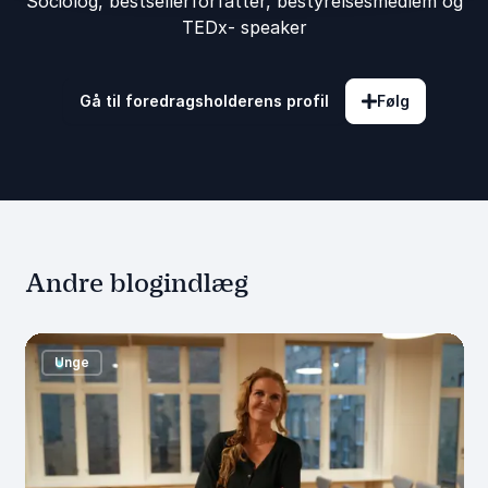
Sociolog, bestsellerforfatter, bestyrelsesmedlem og
TEDx- speaker
Gå til foredragsholderens profil
Følg
Andre blogindlæg
Unge