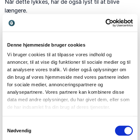
Når dette lykkes, har de også lyst til at blive
længere.
11. Neo-tribale
Mangfoldighed, diversitet, plads til initiativ og
Denne hjemmeside bruger cookies
frihed til at bidrage med egen kreativitet er hvad
unge leder efter i fællesskaber. Dette er bundet
Vi bruger cookies til at tilpasse vores indhold og
annoncer, til at vise dig funktioner til sociale medier og til
sammen af tillid fremfor præstation, hierarki og
at analysere vores trafik. Vi deler også oplysninger om
status. Det resulterer i et langt bedre arbejdsmiljø
din brug af vores hjemmeside med vores partnere inden
der som regel skaber langt bedre resultater.
for sociale medier, annonceringspartnere og
analysepartnere. Vores partnere kan kombinere disse
12. Co-creation
data med andre oplysninger, du har givet dem, eller som
de har indsamlet fra din brug af deres tjenester.
Samme princip kommer til udtryk i samarbejdet.
De unge arbejde særligt med fokus på stærke
Samtykkevalg
individer, som hver især bidrager til helheden med
Nødvendig
deres egen kreativitet. De sætter pris på