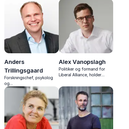
Anders
Alex Vanopslagh
Politiker og formand for
Trillingsgaard
Liberal Alliance, holder
Forskningschef, psykolog
ærlige foredrag om ansvar,
og
personlig udvikling og
bestyrelsesformand Anders
ledelse – baseret på egne
Trillingsgaard leverer
erfaringer fra dansk politik.
lærerige foredrag om
ledelse, ledergrupper og
samarbejde.