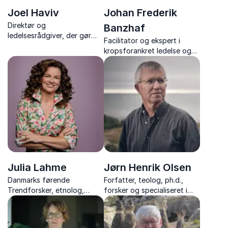
Joel Haviv
Johan Frederik
Direktør og
Banzhaf
ledelsesrådgiver, der gør
Facilitator og ekspert i
strategi anvendelig i praksis
kropsforankret ledelse og
menneskelig
bæredygtighed.
Julia Lahme
Jørn Henrik Olsen
Danmarks førende
Forfatter, teolog, ph.d.,
Trendforsker, etnolog,
forsker og specialiseret i
forfatter og direktør i eget
formidlingens kunst med
kommunikationsbureau.
foredrag om kreativitet,
sorg, og livets paradokser