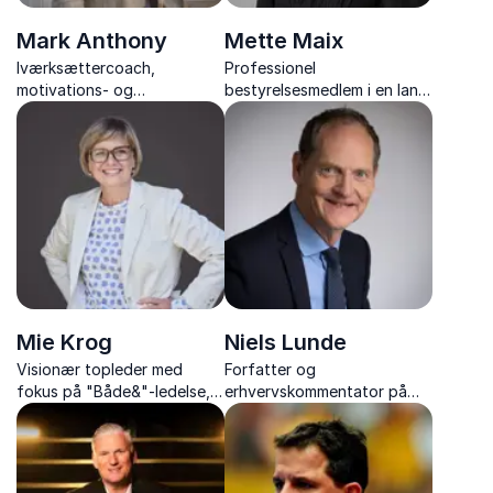
Mark Anthony
Mette Maix
Iværksættercoach,
Professionel
motivations- og
bestyrelsesmedlem i en lang
engagementsekspert med
række bestyrelser og tidl.
foredrag fyldt med indsigt,
topchef, med værdifulde
værktøjer og inspiration til
indsigter i fremtidens
varig forandring.
ledelse, karriere og
meningsfulde fællesskaber.
Mie Krog
Niels Lunde
Visionær topleder med
Forfatter og
fokus på "Både&"-ledelse,
erhvervskommentator på
fremtidens arbejdsliv og det
Finans med unikke indsigter i
konkrete samspil mellem
ledelse og dansk erhvervsliv
bestyrelse og topledelsen.