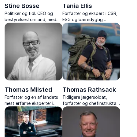
Stine Bosse
Tania Ellis
Politiker og tidl. CEO og
Forfatter og ekspert i CSR,
bestyrelsesformand, med
ESG og bæredygtig
fokus på ansvar,
forretningsudvikling
bæredygtighed og
menneskelige værdier.
Thomas Milsted
Thomas Rathsack
Forfatter og en af landets
Tidligere jægersoldat,
mest erfarne eksperter i
forfatter og chefinstruktør i
stress, trivsel og
TV 2-programmet
arbejdsglæde – med
"Korpset", der inspirerer
tusindvis af foredrag og
med stærke foredrag om
flere bestsellere bag sig.
attitude og high
performance.