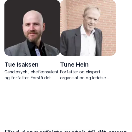
effektivitet. Trine Kolding
hvordan man skaber en
giver jer nøglerne til fokus,
vinderkultur og teamånd i
balance og bedre
erhvervslivet med
planlægning i hverdagen.
inspiration fra sportens
verden.
Tue Isaksen
Tune Hein
Cand.psych., chefkonsulent
Forfatter og ekspert i
og forfatter. Forstå det
organisation og ledelse –
biologiske perspektiv på
kendt for sine
stress, ledelse og
tankevækkende foredrag
forandringer med Tue
og stærke budskaber med
Isaksen.
konkrete værktøjer til
forandring.