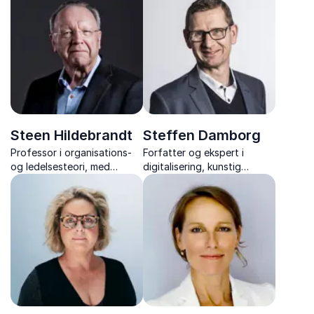
Steen Hildebrandt
Steffen Damborg
Professor i organisations-
Forfatter og ekspert i
og ledelsesteori, med
digitalisering, kunstig
inspirerende foredrag om
intelligens og ledelse, der
bæredygtighed, ledelse og
deler viden og værktøjer til
FN’s 17 verdensmål.
succesfuld digital
transformation.