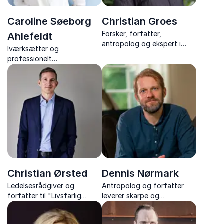
Caroline Søeborg
Christian Groes
Forsker, forfatter,
Ahlefeldt
antropolog og ekspert i
Iværksætter og
høvdingeledelse og
professionelt
neurodiversitet.
bestyrelsesmedlem, Caroline
Søeborg Ahlefeldt er en
skarp, autentisk og
humoristisk foredragsholder.
Christian Ørsted
Dennis Nørmark
Ledelsesrådgiver og
Antropolog og forfatter
forfatter til "Livsfarlig
leverer skarpe og
ledelse" og "Fatale
underholdende foredrag om
forandringer". En af de mest
pseudoarbejde,