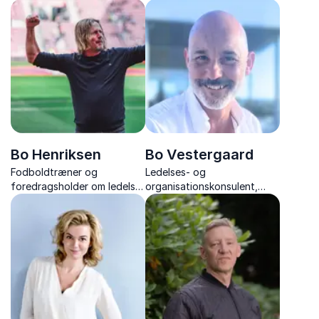
Slædepatruljen Sirius, Asger
og ekspert i globale
Fredslund, leverer
megaprojekter
inspirerende foredrag om
ledelse, samarbejde og
motivation
Bo Henriksen
Bo Vestergaard
Fodboldtræner og
Ledelses- og
foredragsholder om ledelse,
organisationskonsulent,
kultur og præstation,
underviser, og forfatter, der
inspirerer med ærlige
er ekspert i fair proces og
erfaringer og vejen til
forandringsledelse
resultater gennem stærke
relationer.