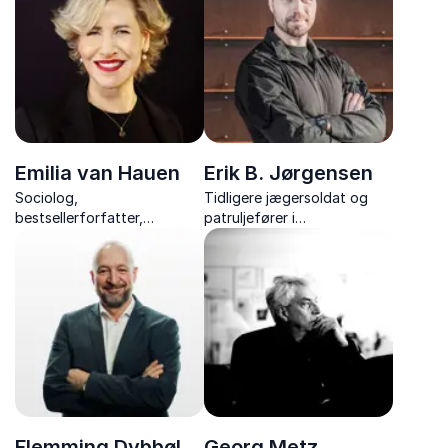
anvendte eksperter inden
kulturforståelse og
for ledelse og psykologisk
fremtidens arbejdsmarked.
tryghed.
Emilia van Hauen
Erik B. Jørgensen
Sociolog,
Tidligere jægersoldat og
bestsellerforfatter,
patruljefører i
bestyrelsesmedlem og
Slædepatruljen Sirius, kendt
TEDx- speaker
fra TV 2-seersuccesen
“Korpset” og som forfatter,
der med friluftsliv inspirerer
samarbejde.
Flemming Dybbøl
Georg Metz