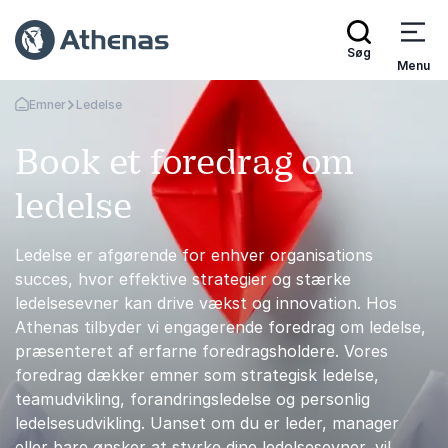
Søg
Menu
Emner
Ledelse
Tilbage til forsiden
Book et foredrag om
ledelse
Ledelse er afgørende for enhver organisations
succes, hvor effektive strategier og stærke
ledelsesevner kan drive vækst og innovation. Hos
Athenas tilbyder vi engagerende foredrag om ledelse,
præsenteret af erfarne foredragsholdere. Vores
foredrag dækker emner som strategisk ledelse,
teamudvikling, forandringsledelse og personlig
ledelsesudvikling. Uanset om du er leder, manager
eller bare ønsker at styrke dine ledelsesevner, vil