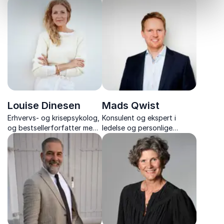
professionelt
ambassadør til NATO med
bestyrelsesmedlem med
indsigter i diplomati, global
indsigter i medier, ledelse,
usikkerhed og
strategi og samfundets
virksomheders strategiske
store udfordringer.
positionering.
Louise Dinesen
Mads Qwist
Erhvervs- og krisepsykolog,
Konsulent og ekspert i
og bestsellerforfatter med
ledelse og personlige
foredrag om ledertrivsel,
styrker med foredrag om
arbejdskultur, risikoledelse
State of Mind Leadership,
og transitioner i
personlig styrke og mental
organisationer.
sundhed