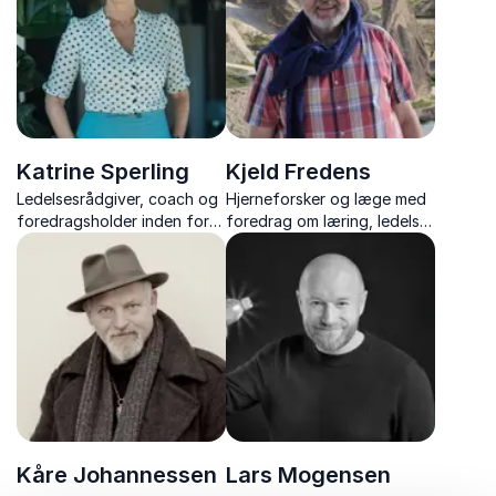
og store spørgsmål.
Katrine Sperling
Kjeld Fredens
Ledelsesrådgiver, coach og
Hjerneforsker og læge med
foredragsholder inden for
foredrag om læring, ledelse,
ledelse og bæredygtig
kreativitet og hjernens rolle i
performance inspirerer til et
samspil med kroppen og
arbejdsliv i balance.
naturen.
Kåre Johannessen
Lars Mogensen