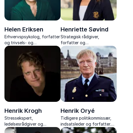
Helen Eriksen
Henriette Søvind
Erhvervspsykolog, forfatter
Strategisk rådgiver,
og trivsels- og
forfatter og
forandringsekspert
foredragsholder om EQ, CQ,
ledelse og menneskelig
adfærd.
Henrik Krogh
Henrik Oryé
Stressekspert,
Tidligere politikommissær,
ledelsesrådgiver og
indsatsleder og forfatter.
forfatter Henrik Krogh
Få et unikt indblik i politiets