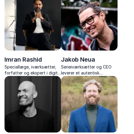
inspirerer med humor,
frontlinje med Henrik Oryé.
indsigt og praktiske
redskaber til at skabe trivsel
og bekæmpe stress.
Imran Rashid
Jakob Neua
Speciallæge, iværksætter,
Serieiværksætter og CEO
forfatter og ekspert i digital
leverer et autentisk
sundhed
foredrag om disruption,
vækst og personlig ledelse i
iværksætterverdenen.