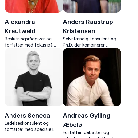
Alexandra
Anders Raastrup
Krautwald
Kristensen
Beslutningsrådgiver og
Selvstændig konsulent og
forfatter med fokus på
Ph.D, der kombinerer
ledelse og strategi, der
forskning og formidling i
ruster jer til fremtidens
foredrag om selvledelse og
arbejdsmarked med
balance i arbejde- og
nærværende og lærende
privatliv
foredrag.
Anders Seneca
Andreas Gylling
Ledelseskonsulent og
Æbelø
forfatter med speciale i
Forfatter, debattør og
kerneopgaven, med fokus