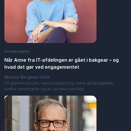
Arbejdsglæde
Når Anne fra IT-afdelingen er gået i bakgear – og
hvad det gør ved engagementet
Merete Bergman Smit
Få gladere kunder, mere begejstring, mere arbejdsglæde,
bedre samarbejde og en sjovere hverdag
: Når Anne fra IT-afdelingen er gået i ba
Læs blogindlæg