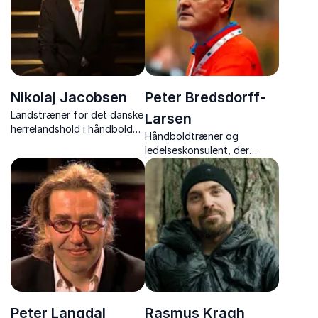
Nikolaj Jacobsen
Peter Bredsdorff-
Landstræner for det danske
Larsen
herrelandshold i håndbold
Håndboldtræner og
og tidl. professionel
ledelseskonsulent, der
håndboldspiller med
leverer energiske foredrag
foredrag om ledelse,
om ledelse, teamwork og
motivation og vejen til
motivation – krydret med
verdensklasse
stærke håndboldanekdoter.
Peter Langdal
Rasmus Kragh