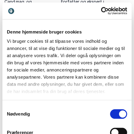
Cand.mag. og
Forfatter og ekspert i
privatpraktiserende
kommunikation og
historiker med et fængende
konflikthåndtering som med
foredrag fyldt med humor,
nærvær og konkrete
indsigt og levende
værktøjer guider mennesker
formidling af
og teams gennem konflikter
Denne hjemmeside bruger cookies
danmarkshistorien.
mod konstruktiv udvikling
Vi bruger cookies til at tilpasse vores indhold og
annoncer, til at vise dig funktioner til sociale medier og til
at analysere vores trafik. Vi deler også oplysninger om
din brug af vores hjemmeside med vores partnere inden
for sociale medier, annonceringspartnere og
Lars Rasmussen
Lars Rothschild
analysepartnere. Vores partnere kan kombinere disse
Tidligere professionel
Henriksen
data med andre oplysninger, du har givet dem, eller som
håndboldspiller med
de har indsamlet fra din brug af deres tjenester.
Direktør og Master Trainer i
foredrag om ADHD, autisme
Vital Learning Danmark, der
og livet som professionel
holder foredrag om
håndboldspiller og træner.
Samtykkevalg
produktivitet, klare
Nødvendig
prioriteringer og stærk
kommunikation.
Præferencer