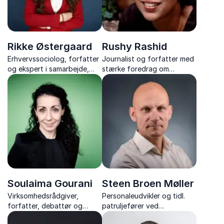
Rikke Østergaard
Rushy Rashid
Erhvervssociolog, forfatter
Journalist og forfatter med
og ekspert i samarbejde,
stærke foredrag om
stress og konfliktløsning
kulturmøder, demokrati og
mangfoldighed – baseret på
egne livserfaringer.
Soulaima Gourani
Steen Broen Møller
Virksomhedsrådgiver,
Personaleudvikler og tidl.
forfatter, debattør og
patruljefører ved
bestyrelsesmedlem
Slædepatruljen Sirius