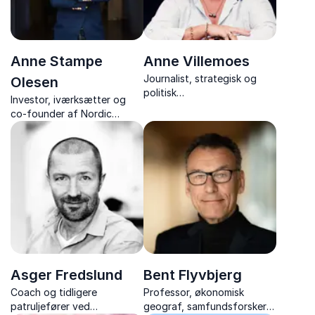
Anne Stampe
Anne Villemoes
Journalist, strategisk og
Olesen
politisk
Investor, iværksætter og
kommunikationsrådgiver,
co-founder af Nordic
Anne Villemoes, leverer
Female Founders, kendt fra
humoristiske og skarpe
"Løvens Hule". En strateg
foredrag om
med baggrund i ledelse og
kommunikation, branding og
forretningsudvikling.
ledelse.
Asger Fredslund
Bent Flyvbjerg
Coach og tidligere
Professor, økonomisk
patruljefører ved
geograf, samfundsforsker