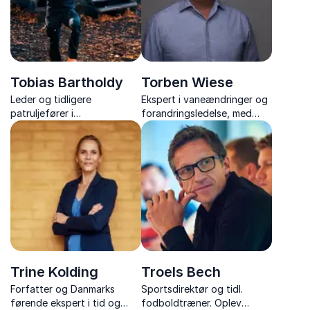
Tobias Bartholdy
Torben Wiese
Leder og tidligere
Ekspert i vaneændringer og
patruljefører i
forandringsledelse, med
Slædepatruljen Sirius, der
foredrag fyldt med humor,
inspirerer med ægte
nærvær og værktøjer til et
ledelsesindsigt og teamwork
mere handlekraftigt
fra Grønlands ødemark.
arbejdsliv.
Trine Kolding
Troels Bech
Forfatter og Danmarks
Sportsdirektør og tidl.
førende ekspert i tid og
fodboldtræner. Oplev