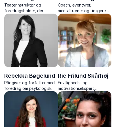
Teaterinstruktør og
Coach, eventyrer,
foredragsholder, der
mentaltræner og tidligere
forener kreativitet, humor
bjergbestiger med
og lederskab i inspirerende
erfaringer fra ekstreme
foredrag.
ekspeditioner til stærkere
mental balance og
bæredygtig motivation.
Rebekka Bøgelund
Rie Frilund Skårhøj
Rådgiver og forfatter med
Frivilligheds- og
foredrag om psykologisk
motivationsekspert,
tryghed, trivsel, mod til at
sociolog og forfatter, med
fejle og ledelse af
over 20 års erfaring med
Generation Z.
frivillige og ledelse.