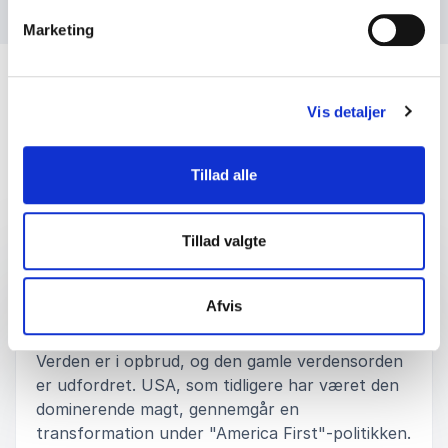
Marketing
Vis detaljer
Tillad alle
Foredrag
Tillad valgte
:
LONE WISBORG FOREDRAG
En ny verdens-uorden – når alliancer
Afvis
brydes og magten forskydes
Verden er i opbrud, og den gamle verdensorden
er udfordret. USA, som tidligere har været den
dominerende magt, gennemgår en
transformation under "America First"-politikken.