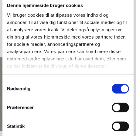
Denne hjemmeside bruger cookies
Uanset om du søger en indføring i diplomati, vil lære
mere om strategisk ledelse eller forstå, hvordan
Vi bruger cookies til at tilpasse vores indhold og
globale begivenheder påvirker din virksomhed, er
annoncer, til at vise dig funktioner til sociale medier og til
Lone Wisborg en taler, der kan skabe værdi for dit
at analysere vores trafik. Vi deler også oplysninger om
arrangement.
din brug af vores hjemmeside med vores partnere inden
for sociale medier, annonceringspartnere og
analysepartnere. Vores partnere kan kombinere disse
data med andre oplysninger, du har givet dem, eller som
de har indsamlet fra din brug af deres tjenester.
Samtykkevalg
Nødvendig
Præferencer
Statistik