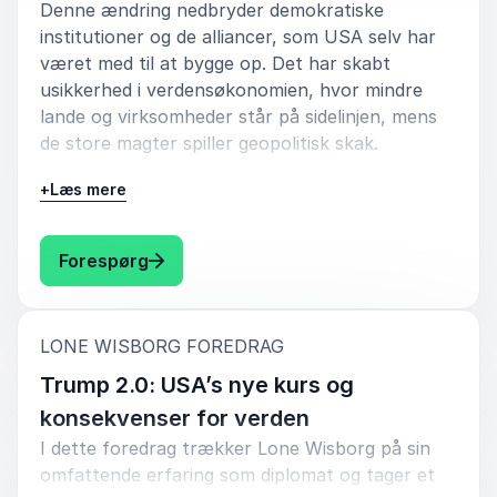
Denne ændring nedbryder demokratiske
institutioner og de alliancer, som USA selv har
været med til at bygge op. Det har skabt
usikkerhed i verdensøkonomien, hvor mindre
lande og virksomheder står på sidelinjen, mens
de store magter spiller geopolitisk skak.
Samtidig vokser Kina sig til en supermagt og
+
Læs mere
udfordrer USA på flere fronter. Kina er blevet
en nøglespiller i globale forsyningskæder,
: Lone Wisborg En ny verdens-uorden – 
Forespørg
samhandel og teknologi. Europæiske lande,
herunder Danmark, står nu over for en
vanskelig opgave i at balancere deres forhold til
:
begge stormagter. Hvordan undgår Europa at
LONE WISBORG FOREDRAG
blive klemt mellem USA og Kina i et geopolitisk
Trump 2.0: USA’s nye kurs og
spil? Hvordan positionerer Danmark sig, når
konsekvenser for verden
stormagterne konkurrerer om global dominans?
I dette foredrag trækker Lone Wisborg på sin
Danske virksomheder skal forberede sig på de
omfattende erfaring som diplomat og tager et
geopolitiske forandringer, da både USA og Kina