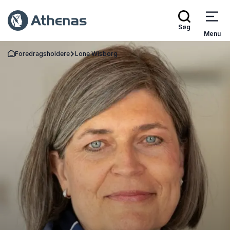
Søg
Menu
Foredragsholdere
Lone Wisborg
Tilbage til forsiden