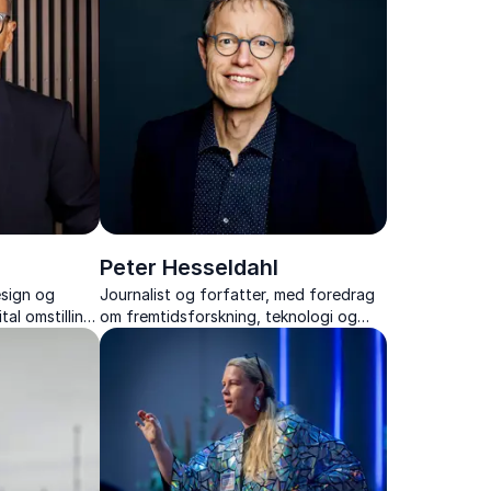
Peter Hesseldahl
esign og
Journalist og forfatter, med foredrag
tal omstilling
om fremtidsforskning, teknologi og
nstitutioner.
omstilling samt erfaring fra LEGO,
Danfoss og internationale projekter.