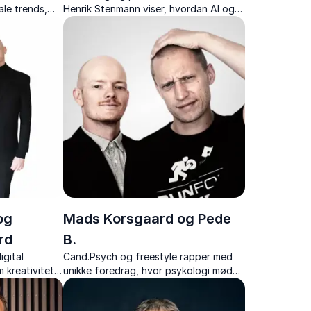
ale trends,
Henrik Stenmann viser, hvordan AI og
knologi.
trivsel kan gå hånd i hånd, og hvordan I
skaber både vækst og arbejdsglæde.
og
Mads Korsgaard og Pede
rd
B.
igital
Cand.Psych og freestyle rapper med
kreativitet,
unikke foredrag, hvor psykologi møder
lligens samt
freestyle rap og hvor du lærer at
ver på
knække kreativitetskoden