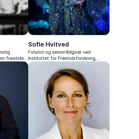
Sofie Hvitved
nstig
Futurist og seniorrådgiver ved
 om fremtidens
Instituttet for Fremtidsforskning,
ekspert i teknologi og medier.