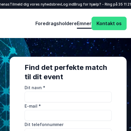
henas
Tilmeld dig vores nyhedsbrev
Log ind
Brug for hjælp? - Ring på
35 11 21
Foredragsholdere
Emner
Kontakt os
Find det perfekte match
til dit event
Dit navn
*
E-mail
*
Dit telefonnummer