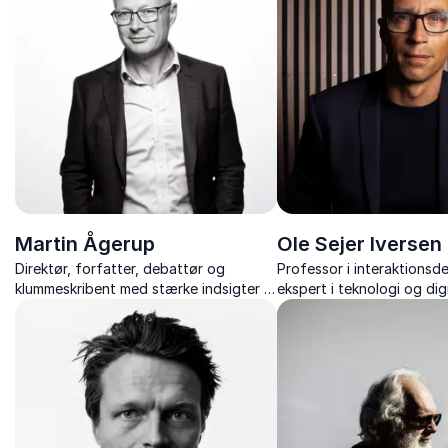
teknologiens indflydelse
Martin Ågerup
Ole Sejer Iversen
Direktør, forfatter, debattør og
Professor i interaktionsd
klummeskribent med stærke indsigter i
ekspert i teknologi og digi
kunstig intelligens og fremtidens
på skoler og uddannelsesi
samfund.