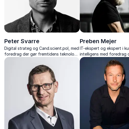
Peter Svarre
Preben Mejer
Digital strateg og Cand.scient.pol, med
IT-ekspert og ekspert i ku
foredrag der gør fremtidens teknologi
intelligens med foredrag
forståelig – fra AI og digital etik til
teknologi.
strategier, der ruster din virksomhed.