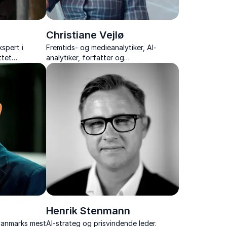
Christiane Vejlø
spert i
Fremtids- og medieanalytiker, AI-
ttet
analytiker, forfatter og
bestyrelsesmedlem med ekspertise i
mødet mellem mennesket og kunstig
intelligens.
Henrik Stenmann
Danmarks mest
AI-strateg og prisvindende leder.