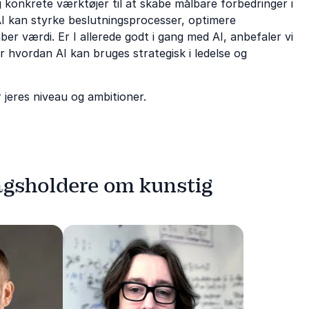
og konkrete værktøjer til at skabe målbare forbedringer i
 AI kan styrke beslutningsprocesser, optimere
aber værdi. Er I allerede godt i gang med AI, anbefaler vi
r hvordan AI kan bruges strategisk i ledelse og
r jeres niveau og ambitioner.
agsholdere om kunstig