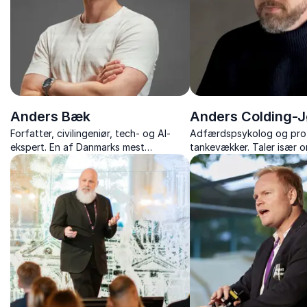
Anders Bæk
Anders Colding-
Forfatter, civilingeniør, tech- og AI-
Adfærdspsykolog og prof
ekspert. En af Danmarks mest
tankevækker. Taler især o
benyttede foredragsholdere om
adfærd og menneskers for
kunstig intelligens og forfatter til
teknologi og AI.
bestselleren "AI-epoken"