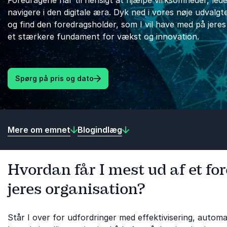
Foredragene har til hensigt at hjælpe virksomheder, lede
navigere i den digitale æra. Dyk ned i vores nøje udvalg
og find den foredragsholder, som I vil have med på jeres 
et stærkere fundament for vækst og innovation.
Spørg på pris og dato
Mere om emnet
Blogindlæg
Hvordan får I mest ud af et for
jeres organisation?
Står I over for udfordringer med effektivisering, automa