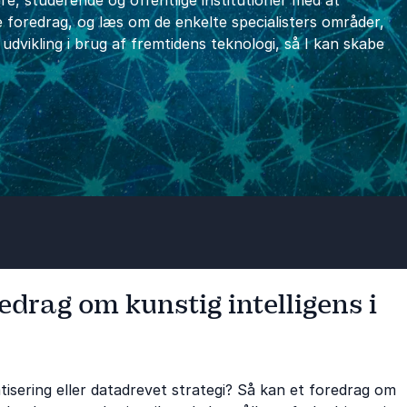
re, studerende og offentlige institutioner med at
te foredrag, og læs om de enkelte specialisters områder,
udvikling i brug af fremtidens teknologi, så I kan skabe
edrag om kunstig intelligens i
tisering eller datadrevet strategi? Så kan et foredrag om