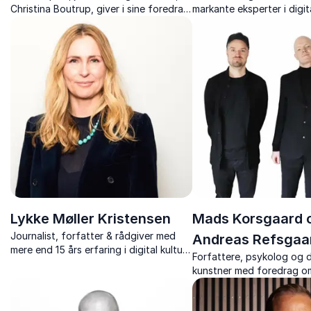
Christina Boutrup, giver i sine foredrag
markante eksperter i digit
en unik indsigt i supermagtens
gadgets og fremtidens te
udvikling.
Lykke Møller Kristensen
Mads Korsgaard 
Journalist, forfatter & rådgiver med
Andreas Refsgaa
mere end 15 års erfaring i digital kultur
Forfattere, psykolog og d
og kommunikation samt konkrete
kunstner med foredrag om 
løsninger til skoler, forældre,
psykologi og kunstig inte
virksomheder og ledere.
tankevækkende perspekti