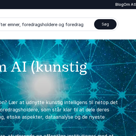
Blog
Om At
ter emner, foredragsholdere og foredrag
Søg
m AI (kunstig
on? Lær at udnytte kunstig intelligens til netop det
redragsholdere, som står klar til at dele deres
ng, etiske aspekter, dataanalyse og de nyeste