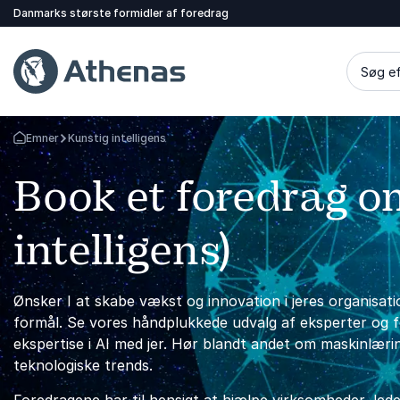
Danmarks største formidler af foredrag
Søg ef
Emner
Kunstig intelligens
Tilbage til forsiden
Book et foredrag o
intelligens)
Ønsker I at skabe vækst og innovation i jeres organisati
formål. Se vores håndplukkede udvalg af eksperter og fo
ekspertise i AI med jer. Hør blandt andet om maskinlæri
teknologiske trends.