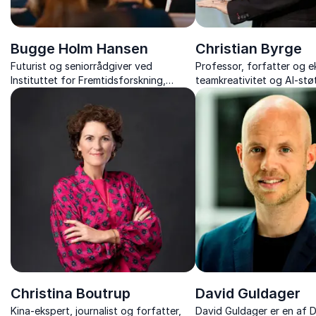
Bugge Holm Hansen
Christian Byrge
Futurist og seniorrådgiver ved
Professor, forfatter og ek
Instituttet for Fremtidsforskning,
teamkreativitet og AI-stø
ekspert i teknologi og innovation.
innovation
Christina Boutrup
David Guldager
Kina-ekspert, journalist og forfatter,
David Guldager er en af 