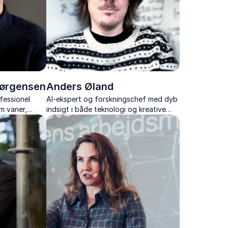
Jørgensen
Anders Øland
essionel
AI-ekspert og forskningschef med dyb
m vaner,
indsigt i både teknologi og kreative
hold til
brancher.