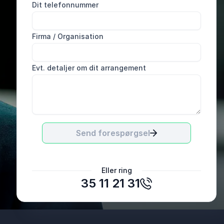
Dit telefonnummer
Firma / Organisation
Evt. detaljer om dit arrangement
Send forespørgsel
Kia Høier
Eller ring
Danløn / Paycehx Europe
35 11 21 31