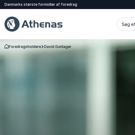
Danmarks største formidler af foredrag
Søg ef
Foredragsholdere
David Guldager
Tilbage til forsiden