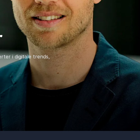
r
er i digitale trends,