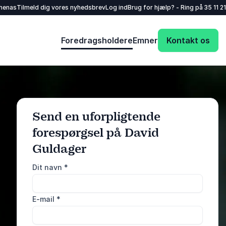
henas
Tilmeld dig vores nyhedsbrev
Log ind
Brug for hjælp? - Ring på
35 11 21
Foredragsholdere
Emner
Kontakt os
Send en uforpligtende
forespørgsel på David
: @Model.ProfileF
Send forespørgsel
Guldager
Dit navn
*
Eller ring
35 11 21 31
E-mail
*