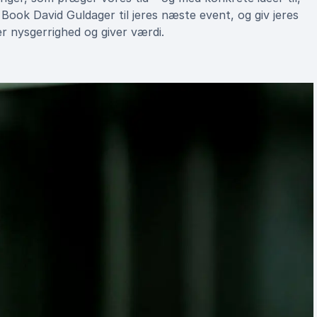
ook David Guldager til jeres næste event, og giv jeres
r nysgerrighed og giver værdi.