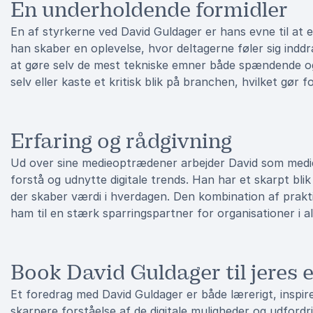
En underholdende formidler
En af styrkerne ved David Guldager er hans evne til at 
han skaber en oplevelse, hvor deltagerne føler sig ind
at gøre selv de mest tekniske emner både spændende og f
selv eller kaste et kritisk blik på branchen, hvilket gør
Erfaring og rådgivning
Ud over sine medieoptrædener arbejder David som medie
forstå og udnytte digitale trends. Han har et skarpt bl
der skaber værdi i hverdagen. Den kombination af prakti
ham til en stærk sparringspartner for organisationer i a
Book David Guldager til jeres 
Et foredrag med David Guldager er både lærerigt, inspi
skarpere forståelse af de digitale muligheder og udfordr