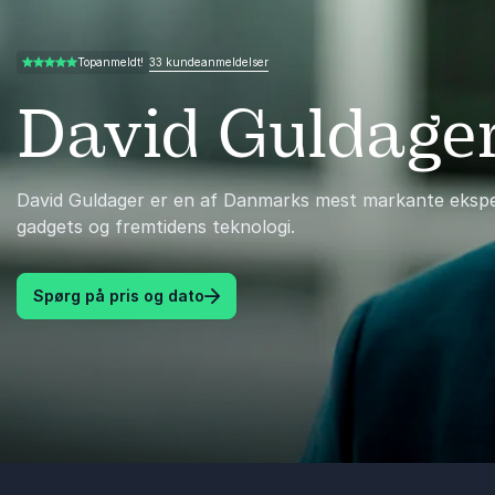
33 kundeanmeldelser
Topanmeldt!
4.76 ud af 5
David Guldage
David Guldager er en af Danmarks mest markante ekspert
gadgets og fremtidens teknologi.
Spørg på pris og dato