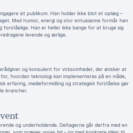
engagere sit publikum. Han holder ikke blot et oplæg –
draget. Med humor, energi og stor entusiasme formår han
orståelige. Han er heller ikke bange for at bruge sig
 foredragene levende og ærlige.
rådgiver og konsulent for virksomheder, der ønsker at
ik for, hvordan teknologi kan implementeres på en måde,
sk erfaring, medieformidling og strategisk forståelse gør
lle brancher.
event
rerende og underholdende. Deltagerne går derfra med en
inger, som præger vores tid – og med konkrete idéer til,