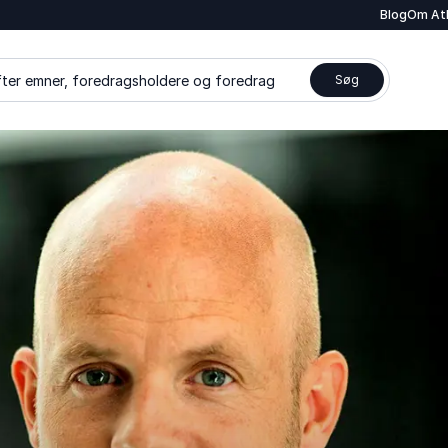
Blog
Om At
ter emner, foredragsholdere og foredrag
Søg