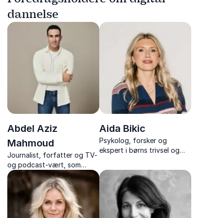
dannelse
Abdel Aziz
Aida Bikic
Psykolog, forsker og
Mahmoud
ekspert i børns trivsel og
Journalist, forfatter og TV-
skærmbrug med stærk
og podcast-vært, som
forskningsbaggrund – få
inspirerer med foredrag om
viden og værktøjer til
diversitet, identitet og
følelsesregulering og
inklusion – med humor,
grænsesætning.
dybde og personlige
erfaringer.