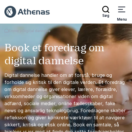
Søg
Menu
Emner
Digital dannelse
Tilbage til forsiden
Book et foredrag om
digital dannelse
Digital dannelse handler om at forstå, bruge og
forholde sig kritisk til den digitale verden. Et foredrag
om digital dannelse giver elever, lærere, forældre,
virksomheder og organisationer viden om digital
adfærd, sociale medier, online fællesskaber, fake
news og ansvarlig teknologibrug. Foredragene skaber
refleksion og giver konkrete værktøjer til at navigere
sikkert, kritisk og etisk online. Book en samtale, så
hjælper vi jer med at finde den rette foredragsholder