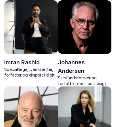
analytiker, forfatter og
eksperter i digitale trends,
bestyrelsesmedlem med
gadgets og fremtidens
ekspertise i mødet mellem
teknologi.
mennesket og kunstig
intelligens.
Imran Rashid
Johannes
Speciallæge, iværksætter,
Andersen
forfatter og ekspert i digital
Samfundsforsker og
sundhed
forfatter, der med indsigt,
humor og kant formidler
nutidens tendenser og
demokratiets udfordringer.