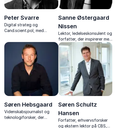
Peter Svarre
Sanne Østergaard
Digital strateg og
Nissen
Cand.scient.pol, med
Lektor, ledelseskonsulent og
foredrag der gør fremtidens
forfatter, der inspirerer med
teknologi forståelig – fra AI
stærke foredrag om trivsel,
og digital etik til strategier,
perfektionisme og
der ruster din virksomhed.
personligt lederskab – med
varme, indsigt og nærvær.
Søren Hebsgaard
Søren Schultz
Videnskabsjournalist og
Hansen
teknologiforsker, der
Forfatter, erhvervsforsker
engagerer og underholder
og ekstern lektor på CBS,