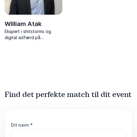
William Atak
Ekspert i shitstorms og
digital adfærd på
arbejdspladsen. Få konkrete
værktøjer til at beskytte
jeres omdømme og navigere
i digitale kriser.
Find det perfekte match til dit event
Dit navn
*