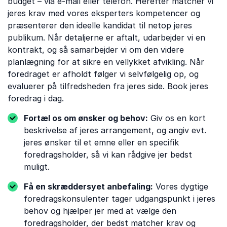
budget – via e-mail eller telefon. Herefter matcher vi
jeres krav med vores eksperters kompetencer og
præsenterer den ideelle kandidat til netop jeres
publikum. Når detaljerne er aftalt, udarbejder vi en
kontrakt, og så samarbejder vi om den videre
planlægning for at sikre en vellykket afvikling. Når
foredraget er afholdt følger vi selvfølgelig op, og
evaluerer på tilfredsheden fra jeres side. Book jeres
foredrag i dag.
Fortæl os om ønsker og behov:
Giv os en kort
beskrivelse af jeres arrangement, og angiv evt.
jeres ønsker til et emne eller en specifik
foredragsholder, så vi kan rådgive jer bedst
muligt.
Få en skræddersyet anbefaling:
Vores dygtige
foredragskonsulenter tager udgangspunkt i jeres
behov og hjælper jer med at vælge den
foredragsholder, der bedst matcher krav og