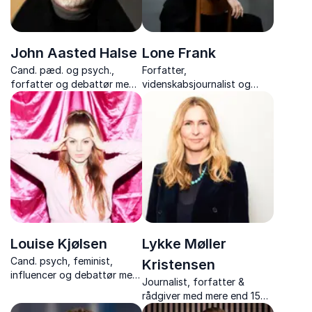
John Aasted Halse
Lone Frank
Cand. pæd. og psych.,
Forfatter,
forfatter og debattør med
videnskabsjournalist og
tankevækkende og
hjerneforsker, der gør
humoristiske foredrag om
kompleks forskning om
børn, opdragelse og den
mennesket skarp,
moderne familie.
nærværende og
vedkommende.
Louise Kjølsen
Lykke Møller
Cand. psych, feminist,
Kristensen
influencer og debattør med
Journalist, forfatter &
foredrag om digital
rådgiver med mere end 15
sikkerhed, sociale medier,
års erfaring i digital kultur