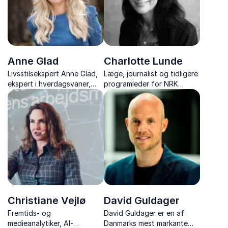
Anne Glad
Charlotte Lunde
Livsstilsekspert Anne Glad,
Læge, journalist og tidligere
ekspert i hverdagsvaner,
programleder for NRK
trends og tendenser i tiden
Barne-TV med foredrag om
legens enestående
betydning for sundhed og
udvikling.
Christiane Vejlø
David Guldager
Fremtids- og
David Guldager er en af
medieanalytiker, AI-
Danmarks mest markante