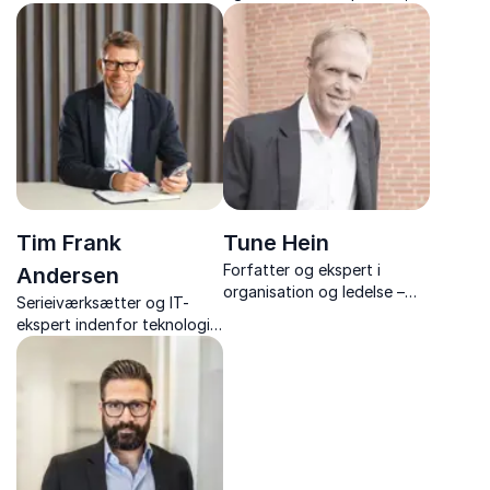
med humor og indsigt i
der leverer foredrag om
vores digitale liv og vaner.
unge, digitalisering og
ledelse.
Tim Frank
Tune Hein
Forfatter og ekspert i
Andersen
organisation og ledelse –
Serieiværksætter og IT-
kendt for sine
ekspert indenfor teknologi
tankevækkende foredrag
og digitalisering
og stærke budskaber med
konkrete værktøjer til
forandring.