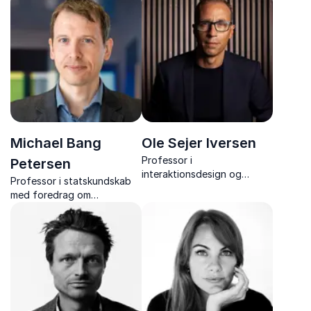
feminismens mange ansigter
og kommunikation samt
og unges online liv.
konkrete løsninger til skoler,
forældre, virksomheder og
ledere.
Michael Bang
Ole Sejer Iversen
Professor i
Petersen
interaktionsdesign og
Professor i statskundskab
ekspert i teknologi og
med foredrag om
digital omstilling på skoler
samfundstillid, kriser og
og uddannelsesinstitutioner.
sociale medier.