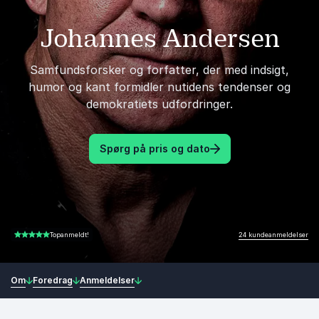
Johannes Andersen
Samfundsforsker og forfatter, der med indsigt,
humor og kant formidler nutidens tendenser og
demokratiets udfordringer.
Spørg på pris og dato
24 kundeanmeldelser
Topanmeldt!
4.88 ud af 5
Om
Foredrag
Anmeldelser