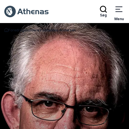
Søg
Menu
Foredragsholdere
Johannes Andersen
Tilbage til forsiden