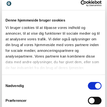
Lone Bay
BUPL- Odder kommune
Johannes Andersen
Denne hjemmeside bruger cookies
Vi bruger cookies til at tilpasse vores indhold og
annoncer, til at vise dig funktioner til sociale medier og til
5
Johs. Andersen er god til at sætte ord på almindelige
ud af
5
+
Vis alle 24 anmeldelser
problemer, som folk støder på i hverdagen og
at analysere vores trafik. Vi deler også oplysninger om
forklare på en særdeles humoristisk måde. Vi var ca.
din brug af vores hjemmeside med vores partnere inden
Bedømt
4.88
/5 baseret på
24
kundeanmeldelser
300 mennesker og alle var meget begejstret for den
for sociale medier, annonceringspartnere og
måde foredraget blev afviklet på.
analysepartnere. Vores partnere kan kombinere disse
data med andre oplysninger, du har givet dem, eller som
Per Drejer
Seniorforening
de har indsamlet fra din brug af deres tjenester.
Johannes Andersen
Foredrag
Samtykkevalg
Nødvendig
:
JOHANNES ANDERSEN FOREDRAG
5
Johannes leverede et super fint foredrag med titlen
ud af
5
Nye eliter, populister og politisk
“Hverdagens centrifuge”. Han var sjov, sympatisk og
Præferencer
underholdende med masse af fine spidsfindigheder,
overflod
som gav stof til eftertanke.