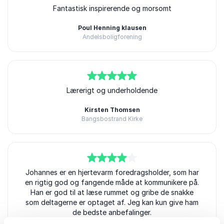
5
ud af
5
Fantastisk inspirerende og morsomt
Poul Henning klausen
Andelsboligforening
Johannes Andersen
5
ud af
5
Lærerigt og underholdende
Kirsten Thomsen
Bangsbostrand Kirke
Johannes Andersen
4
Johannes er en hjertevarm foredragsholder, som har
ud af
5
en rigtig god og fangende måde at kommunikere på.
Han er god til at læse rummet og gribe de snakke
som deltagerne er optaget af. Jeg kan kun give ham
de bedste anbefalinger.