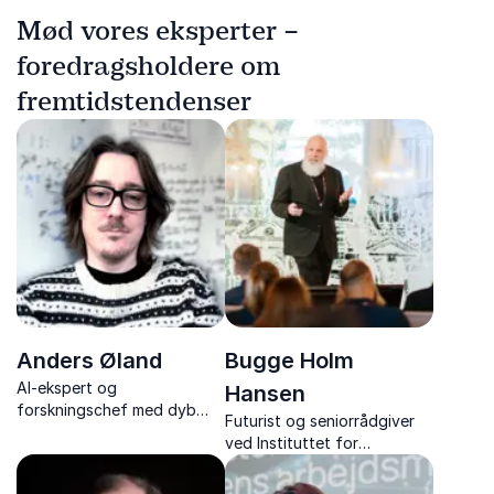
Mød vores eksperter –
foredragsholdere om
fremtidstendenser
Anders Øland
Bugge Holm
AI-ekspert og
Hansen
forskningschef med dyb
Futurist og seniorrådgiver
indsigt i både teknologi og
ved Instituttet for
kreative brancher.
Fremtidsforskning, ekspert i
teknologi og innovation.