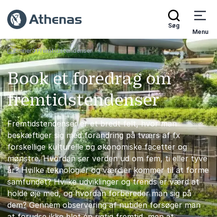
Søg
Menu
Emner
Fremtidstendenser
Tilbage til forsiden
Book et foredrag om
fremtidstendenser
Fremtidstendenser er et bredt felt, hvor man
beskæftiger sig med forandring på tværs af fx
forskellige kulturelle og økonomiske facetter og
mønstre. Hvordan ser verden ud om fem, ti eller tyve
år? Hvilke teknologier og værdier kommer til at forme
samfundet? Hvilke udviklinger og trends er værd at
holde øje med, og hvordan forbereder man sig på
dem? Gennem observering af nutiden forsøger man
at forudse ikke blot én rigtig fremtid, men at