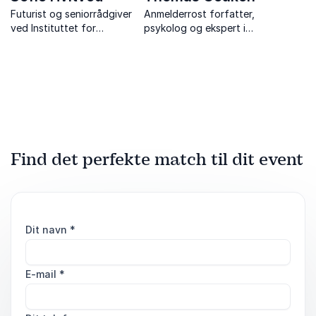
Futurist og seniorrådgiver
Anmelderrost forfatter,
ved Instituttet for
psykolog og ekspert i
Fremtidsforskning, ekspert i
fremtidsforskning
teknologi og medier.
kombinerer
fremtidsforskning,
psykologi og megatrends
med dyb faglighed og
anderledes indsigt på
fremtidens usikkerheder og
muligheder.
Find det perfekte match til dit event
Dit navn
*
E-mail
*