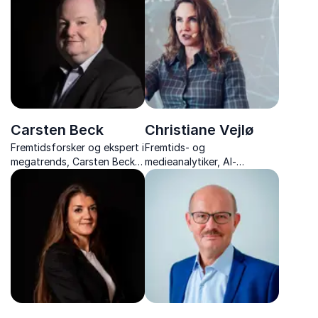
Carsten Beck
Christiane Vejlø
Fremtidsforsker og ekspert i
Fremtids- og
megatrends, Carsten Beck,
medieanalytiker, AI-
giver jer indsigt i fremtidens
analytiker, forfatter og
samfund, forandringer og
bestyrelsesmedlem med
strategiske muligheder.
ekspertise i mødet mellem
mennesket og kunstig
intelligens.