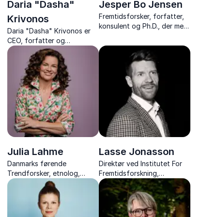
Daria "Dasha"
Jesper Bo Jensen
Fremtidsforsker, forfatter,
Krivonos
konsulent og Ph.D., der med
Daria "Dasha" Krivonos er
indsigt og humor giver jer et
CEO, forfatter og
klart blik på, hvad der
fremtidsforsker, der
venter i morgendagens
inspirerer med skarpe
samfund.
analyser af megatrends og
fremtidens tendenser.
Julia Lahme
Lasse Jonasson
Danmarks førende
Direktør ved Institutet For
Trendforsker, etnolog,
Fremtidsforskning,
forfatter og direktør i eget
fremtidsforsker og
kommunikationsbureau.
forfatter med foredrag om
fremtidens trends, strategi,
innovation og risikostyring.