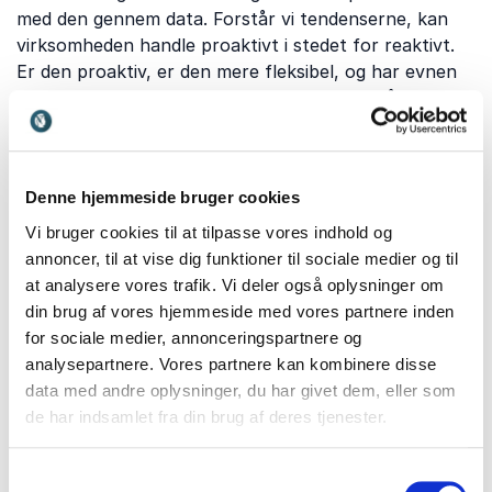
med den gennem data. Forstår vi tendenserne, kan
virksomheden handle proaktivt i stedet for reaktivt.
Er den proaktiv, er den mere fleksibel, og har evnen
til strategisk at skifte retning efter behov. Få hjælp af
vores mange foredragsholdere til at finde det helt
rigtige sted at bygge et grundlag for vækst gennem
værktøjer til at analysere markedet.
Denne hjemmeside bruger cookies
Vi bruger cookies til at tilpasse vores indhold og
annoncer, til at vise dig funktioner til sociale medier og til
Hvilke emner dækker vores
at analysere vores trafik. Vi deler også oplysninger om
foredrag om
din brug af vores hjemmeside med vores partnere inden
for sociale medier, annonceringspartnere og
fremtidstendenser?
analysepartnere. Vores partnere kan kombinere disse
Der er nok steder at sætte ind, hvis man gerne vil
data med andre oplysninger, du har givet dem, eller som
fremtidssikre organisationen, men hvor starter man?
de har indsamlet fra din brug af deres tjenester.
Fremtidstendenser spænder som nævnt over mange
facetter, og mens de kan tilpasses målgruppen, kan I
Samtykkevalg