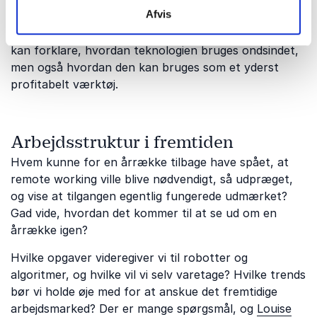
Afvis
og fordele? Ekspert på området
Anders Øland
har
selv været involveret i udviklingen af deep fakes og
kan forklare, hvordan teknologien bruges ondsindet,
men også hvordan den kan bruges som et yderst
profitabelt værktøj.
Arbejdsstruktur i fremtiden
Hvem kunne for en årrække tilbage have spået, at
remote working ville blive nødvendigt, så udpræget,
og vise at tilgangen egentlig fungerede udmærket?
Gad vide, hvordan det kommer til at se ud om en
årrække igen?
Hvilke opgaver videregiver vi til robotter og
algoritmer, og hvilke vil vi selv varetage? Hvilke trends
bør vi holde øje med for at anskue det fremtidige
arbejdsmarked? Der er mange spørgsmål, og
Louise