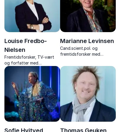
Louise Fredbo-
Marianne Levinsen
Cand.scient.pol. og
Nielsen
fremtidsforsker med
Fremtidsforsker, TV-vært
energiske og inspirerende
og forfatter med
foredrag om fremtidens
inspirerende foredrag om
arbejdsmarked, megatrends
innovation, forandring og
og samfund.
fremtidens trends.
Sofie Hvitved
Thomas Geuken