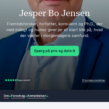
Jesper Bo Jensen
Fremtidsforsker, forfatter, konsulent og Ph.D., der
med indsigt og humor giver jer et klart blik på, hvad
der venter i morgendagens samfund.
Spørg på pris og dato
10 kundeanmeldelser
Topanmeldt!
4.80 ud af 5
Om
Foredrag
Anmeldelser