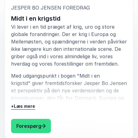
mellem os. Stor ros!
:
JESPER BO JENSEN FOREDRAG
Christian Tangkjær
Midt i en krigstid
CBS Executive
Vi lever i en tid præget af krig, uro og store
globale forandringer. Der er krig i Europa og
Mellemøsten, og spændingerne i verden påvirker
ikke længere kun den internationale scene. De
4
Vi holdt et indledende møde med oplægsholder for
ud af
5
griber også ind i vores almindelige liv, vores
at afstemme forventninger og præcisere
hverdag og vores forestillinger om fremtiden.
foredragets indhold over for given målgruppe.
Med udgangspunkt i bogen "Midt i en
Inger Goul Andersen
VUC Aarhus
krigstid" giver fremtidsforsker Jesper Bo Jensen
et perspektiv på den nye verdensorden og de
konsekvenser, den får for Danmark, Europa og
vores liv som danskere. Med afsæt i krigen i
+
Læs mere
Ukraine, udviklingen i USA, truslerne mod
5
ud af
Jesper Bo Jensen levdede til fulde op til de
5
Grønland, NATO’s rolle og EU’s fremtid
forventninger, der var både til indhold og (pre) form.
: Jesper Bo Jensen Midt i en krigstid
Forespørg
undersøger foredraget, hvordan de globale
Liselotte Strier Birkholm
magtforhold ændrer de betingelser, vi lever