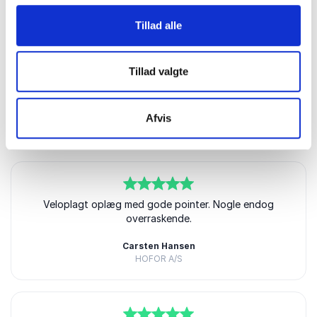
Kundeanmeldelser
Tillad alle
Tillad valgte
5
ud af
5
Jesper gjorde det super godt
Louise Lykke Nielsen
Afvis
Sparekassen Sjælland-Fyn
5
ud af
Veloplagt oplæg med gode pointer. Nogle endog
5
overraskende.
Carsten Hansen
HOFOR A/S