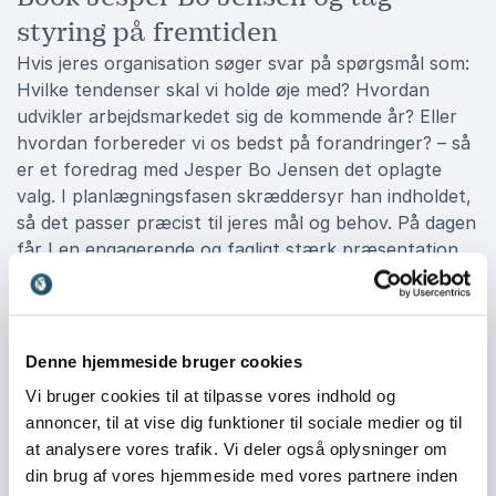
styring på fremtiden
Hvis jeres organisation søger svar på spørgsmål som:
Hvilke tendenser skal vi holde øje med? Hvordan
udvikler arbejdsmarkedet sig de kommende år? Eller
hvordan forbereder vi os bedst på forandringer? – så
er et foredrag med Jesper Bo Jensen det oplagte
valg. I planlægningsfasen skræddersyr han indholdet,
så det passer præcist til jeres mål og behov. På dagen
får I en engagerende og fagligt stærk præsentation,
der kombinerer indsigt, energi og perspektiv.
Jesper Bo Jensen sætter fokus på de beslutninger, I
som organisation står overfor, og giver jer værktøjer
Denne hjemmeside bruger cookies
til at handle strategisk. Book Jesper Bo Jensen, og få
Vi bruger cookies til at tilpasse vores indhold og
et inspirerende foredrag, der ikke blot ser på
annoncer, til at vise dig funktioner til sociale medier og til
fremtiden, men giver jer redskaberne til at forme den.
at analysere vores trafik. Vi deler også oplysninger om
din brug af vores hjemmeside med vores partnere inden