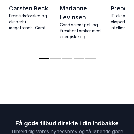
Carsten Beck
Marianne
Preben 
Fremtidsforsker og
IT-ekspert 
Levinsen
ekspert i
ekspert i ku
Cand.scient.pol. og
megatrends, Carsten
intelligens
fremtidsforsker med
Beck, giver jer
foredrag o
energiske og
indsigt i fremtidens
fremtidens
inspirerende
samfund,
teknologi.
foredrag om
forandringer og
fremtidens
strategiske
arbejdsmarked,
muligheder.
megatrends og
samfund.
Få gode tilbud direkte i din indbakke
Tilmeld dig vores nyhedsbrev og få løbende gode