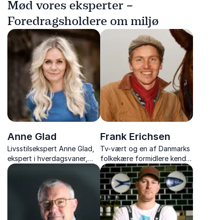
Mød vores eksperter –
Foredragsholdere om miljø
Anne Glad
Frank Erichsen
Livsstilsekspert Anne Glad,
Tv-vært og en af Danmarks
ekspert i hverdagsvaner,
folkekære formidlere kendt
trends og tendenser i tiden
for sin jordnærhed og
kærlighed til naturen -
Inspirerer til at tænke
bæredygtigt og tage
ansvar for fremtiden.