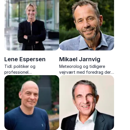
klart blik på, hvad der
og fremtidens måder at bo
venter i morgendagens
på.
samfund.
Lene Espersen
Mikael Jarnvig
Tidl. politiker og
Meteorolog og tidligere
professionel
vejrvært med foredrag der
bestyrelsesmedlem med
giver klarhed over klima,
foredrag om klima,
vejrforandringer og myterne
bæredygtighed og
bag debatten.
fremtidens løsninger.