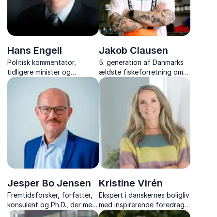
Hans Engell
Jakob Clausen
Politisk kommentator,
5. generation af Danmarks
tidligere minister og
ældste fiskeforretning om
chefredaktør – skarp,
ansvarlig, bæredygtig
humoristisk og fuld af
fiskehandel - og om at
indsigt.
respektere, forstå og
tilberede flere danske fisk
og skaldyr.
Jesper Bo Jensen
Kristine Virén
Fremtidsforsker, forfatter,
Ekspert i danskernes boligliv
konsulent og Ph.D., der med
med inspirerende foredrag
indsigt og humor giver jer et
om vores hjem, boligdrømme