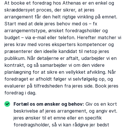
At booke et foredrag hos Athenas er en enkel og
skræddersyet proces, der sikrer, at jeres
arrangement får den helt rigtige vinkling på emnet.
Start med at dele jeres behov med os – fx
arrangementstype, ønsket foredragsholder og
budget – via e-mail eller telefon. Herefter matcher vi
jeres krav med vores eksperters kompetencer og
præsenterer den ideelle kandidat til netop jeres
publikum. Når detaljerne er aftalt, udarbejder vi en
kontrakt, og så samarbejder vi om den videre
planlægning for at sikre en vellykket afvikling. Når
foredraget er afholdt følger vi selvfølgelig op, og
evaluerer på tilfredsheden fra jeres side. Book jeres
foredrag i dag.
Fortæl os om ønsker og behov:
Giv os en kort
beskrivelse af jeres arrangement, og angiv evt.
jeres ønsker til et emne eller en specifik
foredragsholder, så vi kan rådgive jer bedst