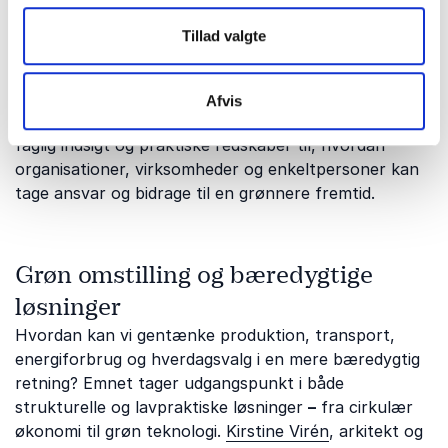
foredrag om miljø?
Tillad valgte
Miljø dækker over en bred vifte af emner: grøn
omstilling, bæredygtig udvikling, cirkulær økonomi,
forbrug, energiforbrug, affaldssortering og
Afvis
adfærdsændringer. Vores foredragsholdere giver både
faglig indsigt og praktiske redskaber til, hvordan
organisationer, virksomheder og enkeltpersoner kan
tage ansvar og bidrage til en grønnere fremtid.
Grøn omstilling og bæredygtige
løsninger
Hvordan kan vi gentænke produktion, transport,
energiforbrug og hverdagsvalg i en mere bæredygtig
retning? Emnet tager udgangspunkt i både
strukturelle og lavpraktiske løsninger
–
fra cirkulær
økonomi til grøn teknologi.
Kirstine Virén
, arkitekt og