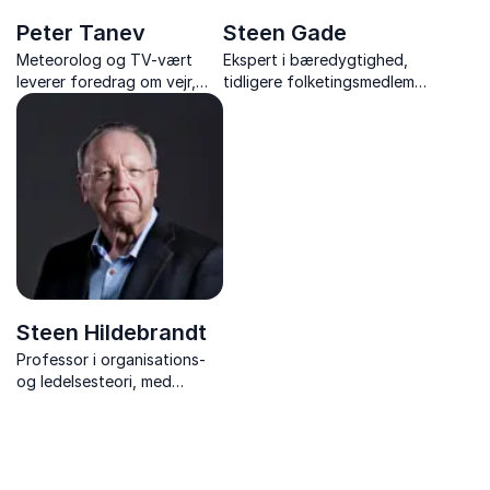
Peter Tanev
Steen Gade
Meteorolog og TV-vært
Ekspert i bæredygtighed,
leverer foredrag om vejr,
tidligere folketingsmedlem,
klima og grøn omstilling –
formand for Rådet for
med videnskab, humor og
samfundsansvar og
håb for fremtiden.
verdensmål og engageret
stemme i klima- og
europapolitik.
Steen Hildebrandt
Professor i organisations-
og ledelsesteori, med
inspirerende foredrag om
bæredygtighed, ledelse og
FN’s 17 verdensmål.