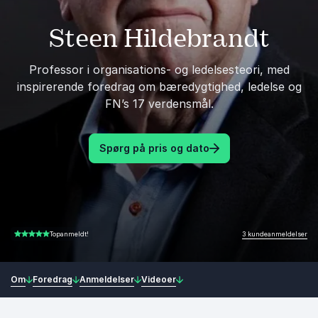
Steen Hildebrandt
Professor i organisations- og ledelsesteori, med
inspirerende foredrag om bæredygtighed, ledelse og
FN’s 17 verdensmål.
Spørg på pris og dato
3 kundeanmeldelser
Topanmeldt!
5.00 ud af 5
Om
Foredrag
Anmeldelser
Videoer