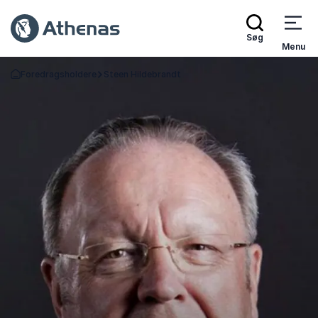
Søg
Menu
Foredragsholdere
Steen Hildebrandt
Tilbage til forsiden