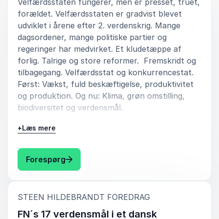
Velfærdsstaten fungerer, men er presset, truet,
forældet. Velfærdsstaten er gradvist blevet
udviklet i årene efter 2. verdenskrig. Mange
dagsordener, mange politiske partier og
regeringer har medvirket. Et kludetæppe af
forlig. Talrige og store reformer. Fremskridt og
tilbagegang. Velfærdsstat og konkurrencestat.
Først: Vækst, fuld beskæftigelse, produktivitet
og produktion. Og nu: Klima, grøn omstilling,
biodiversitet og verdensmål.
+
Læs mere
Tiden er kommet, hvor velfærdsstaten skal
have et meget grundigt eftersyn. Den danske
samfundsmodel skal nytænkes. Velfærdsstaten
: Steen Hildebrandt Velfærdsstaten sk
Forespørg
skal transformeres, så den bliver til et
bæredygtigt velfærdssamfund.
:
STEEN HILDEBRANDT FOREDRAG
Danmark står over for meget store
udfordringer. Meget store muligheder. Og meget
FN´s 17 verdensmål i et dansk