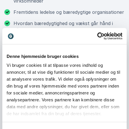
virksomheder
Fremtidens ledelse og bæredygtige organisationer
Hvordan bæredygtighed og vækst går hånd i
hånd
Det bæredygtige velfærdssamfund og globale
udviklingstrends
Denne hjemmeside bruger cookies
Vi bruger cookies til at tilpasse vores indhold og
Book Steen Hildebrandt til jeres
annoncer, til at vise dig funktioner til sociale medier og til
at analysere vores trafik. Vi deler også oplysninger om
næste event
din brug af vores hjemmeside med vores partnere inden
Ønsker I at styrke jeres organisation og bidrage til en
for sociale medier, annonceringspartnere og
bedre verden? Book Steen Hildebrandt til jeres næste
analysepartnere. Vores partnere kan kombinere disse
event og få inspiration til, hvordan I kan gøre FN’s
data med andre oplysninger, du har givet dem, eller som
verdensmål til en del af jeres strategi. Hans foredrag
de har indsamlet fra din brug af deres tjenester.
skaber ikke blot indsigt – de motiverer til handling.