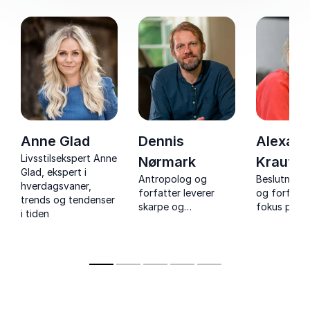
Anne Glad
Dennis
Alexand
Livsstilsekspert Anne
Nørmark
Krautwa
Glad, ekspert i
Antropolog og
Beslutnings
hverdagsvaner,
forfatter leverer
og forfatt
trends og tendenser
skarpe og
fokus på le
i tiden
underholdende
strategi, de
foredrag om
jer til fremt
pseudoarbejde,
arbejdsmar
kulturforståelse og
nærværend
fremtidens
lærende fo
arbejdsmarked.