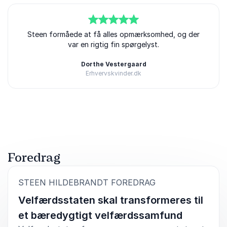
5
Steen formåede at få alles opmærksomhed, og der
ud af
5
var en rigtig fin spørgelyst.
Dorthe Vestergaard
Erhvervskvinder.dk
Bedømt
5.00
/5 baseret på
3
kundeanmeldelser
Foredrag
:
STEEN HILDEBRANDT FOREDRAG
Velfærdsstaten skal transformeres til
et bæredygtigt velfærdssamfund