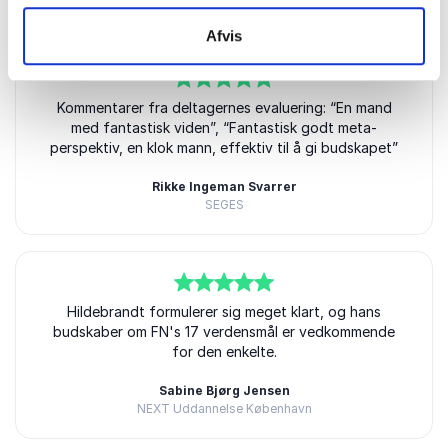
Kundeanmeldelser
Afvis
5
ud af
Kommentarer fra deltagernes evaluering: “En mand
5
med fantastisk viden”, “Fantastisk godt meta-
perspektiv, en klok mann, effektiv til å gi budskapet”
Rikke Ingeman Svarrer
SEGES
5
ud af
Hildebrandt formulerer sig meget klart, og hans
5
budskaber om FN's 17 verdensmål er vedkommende
for den enkelte.
Sabine Bjørg Jensen
NEXT Uddannelse København