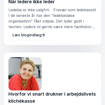
Når ledere ikke leder
Ledelse er ikke valgfrit. Fravær som ledelsesstil
I de seneste år har den "ledelsesløse
organisation" fået indpas. Det lyder godt i
teorien. Ledere vil gerne være mere facilitatorer
end beslutningstagere, de vil skabe plads til
Læs blogindlæg
medarbejdere, give dem ansvar og undgå at
udstråle autoritet. På
Hvorfor vi snart drukner i arbejdslivets
klichékasse