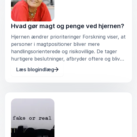
Hvad gør magt og penge ved hjernen?
Hjernen ændrer prioriteringer Forskning viser, at
personer i magtpositioner bliver mere
handlingsorienterede og risikovillige. De tager
hurtigere beslutninger, afbryder oftere og bliver
mindre hæmmet af social frygt. Samtidig falder
Læs blogindlæg
evnen til spontant at aflæse andres
perspektiver, så hjernen priori