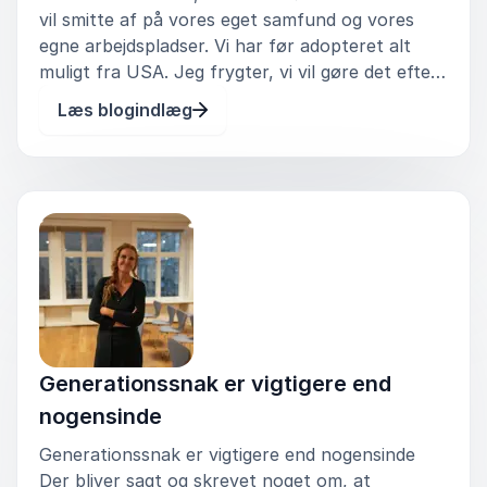
vil smitte af på vores eget samfund og vores
egne arbejdspladser. Vi har før adopteret alt
muligt fra USA. Jeg frygter, vi vil gøre det efter.
Når frygt bliver et ledelsesredskab Ledelse er
Læs blogindlæg
allerede og har længe været under pres. Vi har
set e
Generationssnak er vigtigere end
nogensinde
Generationssnak er vigtigere end nogensinde
Der bliver sagt og skrevet noget om, at