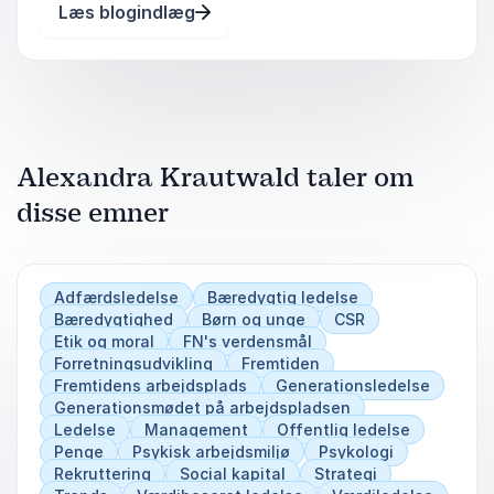
Læs blogindlæg
omstændigheder. Det kan gøre os til hårde
dommere, når der skal
Alexandra Krautwald taler om
disse emner
Adfærdsledelse
Bæredygtig ledelse
Bæredygtighed
Børn og unge
CSR
Etik og moral
FN's verdensmål
Forretningsudvikling
Fremtiden
Fremtidens arbejdsplads
Generationsledelse
Generationsmødet på arbejdspladsen
Ledelse
Management
Offentlig ledelse
Penge
Psykisk arbejdsmiljø
Psykologi
Rekruttering
Social kapital
Strategi