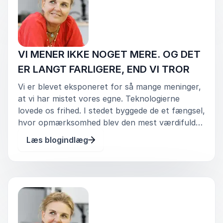
Thomas Overgaard
HSHansen A/S
Alexandra Krautwald
VI MENER IKKE NOGET MERE. OG DET
ER LANGT FARLIGERE, END VI TROR
Vi er blevet eksponeret for så mange meninger,
at vi har mistet vores egne. Teknologierne
lovede os frihed. I stedet byggede de et fængsel,
hvor opmærksomhed blev den mest værdifulde
valuta. Ikke sandhed. Ikke visdom. Ikke
Læs blogindlæg
dømmekraft. MIG.COM HAR ERSTATTET
FÆLLESSKABET Samtidig har vi løsreve