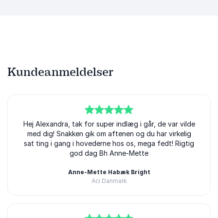
Kundeanmeldelser
5
Hej Alexandra, tak for super indlæg i går, de var vilde
ud af
5
med dig! Snakken gik om aftenen og du har virkelig
sat ting i gang i hovederne hos os, mega fedt! Rigtig
god dag Bh Anne-Mette
Anne-Mette Habæk Bright
Aci Danmark
Alexandra Krautwald