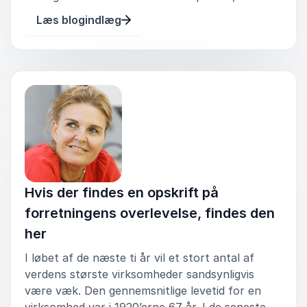
hvorigennem individet udvikler en dybere
Læs blogindlæg
forståelse af sig selv og sin plads i verden.
Dannelse forener intellektuelle, etiske og æstet
Hvis der findes en opskrift på
forretningens overlevelse, findes den
her
I løbet af de næste ti år vil et stort antal af
verdens største virksomheder sandsynligvis
være væk. Den gennemsnitlige levetid for en
virksomhed var i 1920’erne 67 år. I de seneste