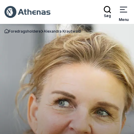
Søg
Menu
Foredragsholdere
Alexandra Krautwald
Tilbage til forsiden