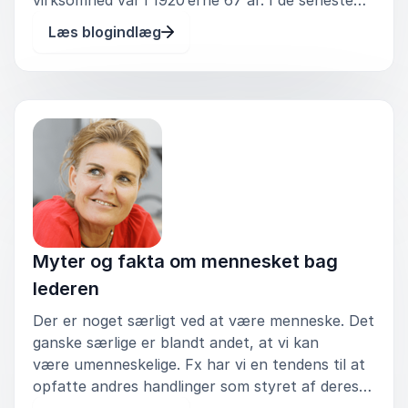
årtier er tallet faldet til 15 år. Mange
Læs blogindlæg
organisationer går en fremtid i møde, hvor de
risikerer at blive kø
Myter og fakta om mennesket bag
lederen
Der er noget særligt ved at være menneske. Det
ganske særlige er blandt andet, at vi kan
være umenneskelige. Fx har vi en tendens til at
opfatte andres handlinger som styret af deres
natur, men vores egne som formet af ydre