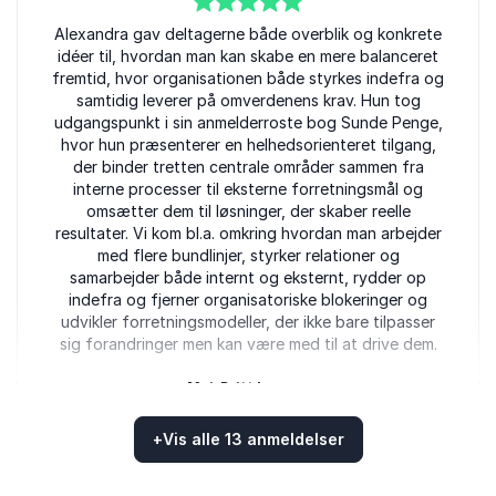
5
Alexandra gav deltagerne både overblik og konkrete
ud af
5
idéer til, hvordan man kan skabe en mere balanceret
fremtid, hvor organisationen både styrkes indefra og
samtidig leverer på omverdenens krav. Hun tog
udgangspunkt i sin anmelderroste bog Sunde Penge,
hvor hun præsenterer en helhedsorienteret tilgang,
der binder tretten centrale områder sammen fra
interne processer til eksterne forretningsmål og
omsætter dem til løsninger, der skaber reelle
resultater. Vi kom bl.a. omkring hvordan man arbejder
med flere bundlinjer, styrker relationer og
samarbejder både internt og eksternt, rydder op
indefra og fjerner organisatoriske blokeringer og
udvikler forretningsmodeller, der ikke bare tilpasser
sig forandringer men kan være med til at drive dem.
Mai-Britt Iversen
Business Esbjerg
Alexandra Krautwald
+
Vis alle 13 anmeldelser
Bedømt
4.85
/5 baseret på
13
kundeanmeldelser