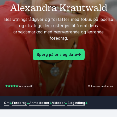
Alexandra Krautwald
Beslutningsrådgiver og forfatter med fokus på ledelse
og strategi, der ruster jer til fremtidens
arbejdsmarked med nærværende og lærende
foredrag.
Spørg på pris og dato
13 kundeanmeldelser
Topanmeldt!
4.85 ud af 5
Om
Foredrag
Anmeldelser
Videoer
Blogindlæg