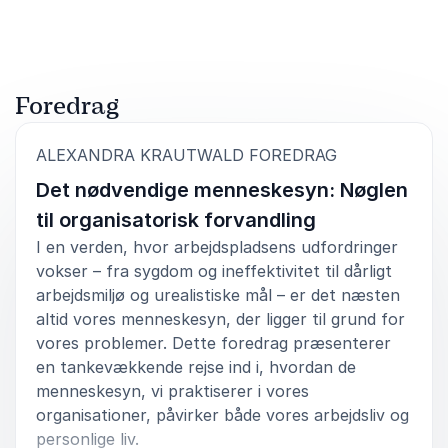
5
ud af
Foredraget ramte præcist det vi havde aftalt.
5
Gert Knudsen
Hærhjemmeværnsdistrikt Fyn
Foredrag
Alexandra Krautwald
:
ALEXANDRA KRAUTWALD FOREDRAG
Det nødvendige menneskesyn: Nøglen
5
Vi havde fornøjelsen af at have Alexandra Krautwald
ud af
5
som oplægsholder ved et af vores BrainBoots. Hun
til organisatorisk forvandling
formidlede sit forskningsbaserede budskab om
I en verden, hvor arbejdspladsens udfordringer
ledelse af de unge generationer på en levende og
vokser – fra sygdom og ineffektivitet til dårligt
underholdende måde, der ramte lige ned i de
udfordringer, mange af vores kunder står med i dag.
arbejdsmiljø og urealistiske mål – er det næsten
Oplægget skabte både refleksion og engageret
altid vores menneskesyn, der ligger til grund for
dialog i rummet, og deltagerne gik derfra med
vores problemer. Dette foredrag præsenterer
konkrete perspektiver, som kan bruges i eget
en tankevækkende rejse ind i, hvordan de
lederskab.
menneskesyn, vi praktiserer i vores
Jens Brabrand, CEO
organisationer, påvirker både vores arbejdsliv og
ConsilioNexus
personlige liv.
Alexandra Krautwald