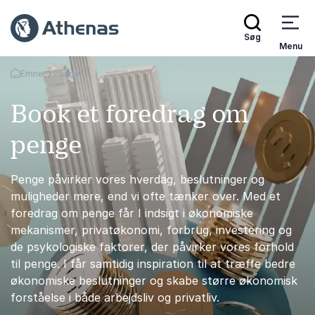
Søg
Menu
Emner
Penge
Tilbage til forsiden
Book et foredrag om
penge
Penge påvirker vores hverdag, beslutninger og
muligheder mere, end vi ofte tænker over. Med et
foredrag om penge får I indsigt i økonomiske
mekanismer, privatøkonomi, forbrug, investering og
de psykologiske faktorer, der påvirker vores forhold
til penge. I får samtidig inspiration til at træffe bedre
økonomiske beslutninger og skabe større økonomisk
forståelse i både arbejdsliv og privatliv.