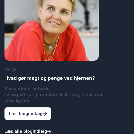
Penge
Hvad gør magt og penge ved hjernen?
Alexandra Krautwald
Få ekspertindsigt i strategi, ledelse og fremtidens
arbejdsplads
: Hvad gør magt og penge ved hjernen?
Læs blogindlæg
Læs alle blogindlæg