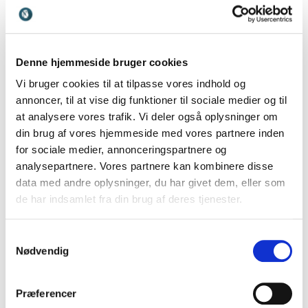
investeringer, forbrug eller større
samfundsøkonomiske spørgsmål. Et foredrag om
penge kan derfor skabe større forståelse for både
økonomiske sammenhænge og menneskelig adfærd.
Denne hjemmeside bruger cookies
Vi bruger cookies til at tilpasse vores indhold og
annoncer, til at vise dig funktioner til sociale medier og til
Hvilke emner dækker vores
at analysere vores trafik. Vi deler også oplysninger om
din brug af vores hjemmeside med vores partnere inden
foredrag om penge?
for sociale medier, annonceringspartnere og
Penge kan belyses fra mange forskellige vinkler, der
analysepartnere. Vores partnere kan kombinere disse
spænder fra privatøkonomi og investering til adfærd
data med andre oplysninger, du har givet dem, eller som
og samfundsøkonomi. Foredragene giver deltagerne
de har indsamlet fra din brug af deres tjenester.
indsigt i de mekanismer, der former vores økonomiske
valg og muligheder.
Samtykkevalg
Nødvendig
Privatøkonomi og økonomisk
Præferencer