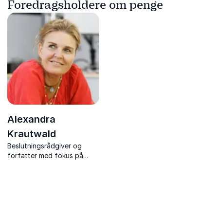
Foredragsholdere om penge
Alexandra
Krautwald
Beslutningsrådgiver og
forfatter med fokus på
ledelse og strategi, der
ruster jer til fremtidens
arbejdsmarked med
nærværende og lærende
foredrag.