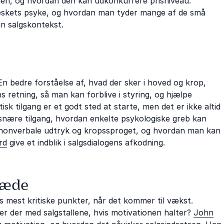
en, og hvordan den kan udkonkurrere prisniveau.
neskets psyke, og hvordan man tyder mange af de små
i en salgskontekst.
n bedre forståelse af, hvad der sker i hoved og krop,
s retning, så man kan forblive i styring, og hjælpe
k tilgang er et godt sted at starte, men det er ikke altid
snære tilgang, hvordan enkelte psykologiske greb kan
de nonverbale udtryk og kropssproget, og hvordan man kan
rd
give et indblik i salgsdialogens afkodning.
glæde
 mest kritiske punkter, når det kommer til vækst.
r der med salgstallene, hvis motivationen halter?
John