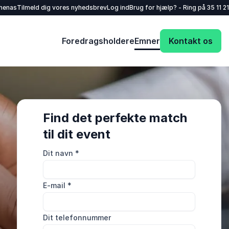
henas
Tilmeld dig vores nyhedsbrev
Log ind
Brug for hjælp? - Ring på
35 11 21
Foredragsholdere
Emner
Kontakt os
Find det perfekte match
til dit event
Dit navn
*
E-mail
*
Dit telefonnummer