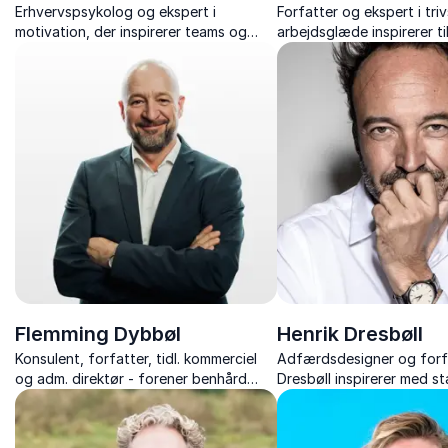
Erhvervspsykolog og ekspert i
Forfatter og ekspert i tri
motivation, der inspirerer teams og
arbejdsglæde inspirerer ti
ledere til at handle med energi, klarhed
arbejdsglæde og trivsel 
og målrettethed.
indsigt og konkrete værkt
en forskel i hverdagen.
Flemming Dybbøl
Henrik Dresbøll
Konsulent, forfatter, tidl. kommerciel
Adfærdsdesigner og forfa
og adm. direktør - forener benhård
Dresbøll inspirerer med s
erhvervsstrategi med rockens
foredrag om adfærd, van
kreativitet i foredrag om ledelse,
forandringer – med humor,
innovation og samspil.
konkrete værktøjer.