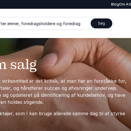
Blog
Om At
ter emner, foredragsholdere og foredrag
Søg
m salg
virksomhed er det kritisk, at man har en forståelse for,
ftaler, og håndterer succes og afvisninger undervejs.
 sig opdateret på identificering af kundebehov, og have
ten holdes stigende.
tøjer, som I kan bruge allerede samme dag til at styrke