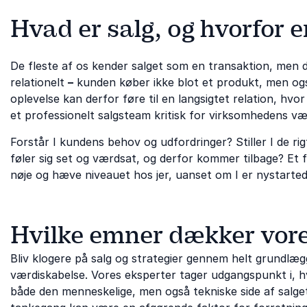
Hvad er salg, og hvorfor e
De fleste af os kender salget som en transaktion, men de
relationelt
–
kunden køber ikke blot et produkt, men også
oplevelse kan derfor føre til en langsigtet relation, hv
et professionelt salgsteam kritisk for virksomhedens væ
Forstår I kundens behov og udfordringer? Stiller I de ri
føler sig set og værdsat, og derfor kommer tilbage? Et 
nøje og hæve niveauet hos jer, uanset om I er nystarte
Hvilke emner dækker vore
Bliv klogere på salg og strategier gennem helt grundl
værdiskabelse. Vores eksperter tager udgangspunkt i, 
både den menneskelige, men også tekniske side af salge