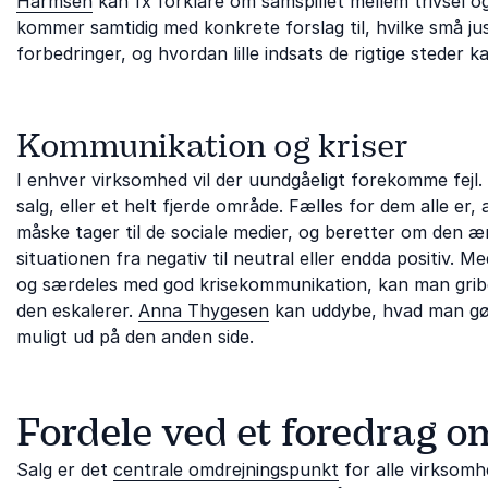
Harmsen
kan fx forklare om samspillet mellem trivsel o
kommer samtidig med konkrete forslag til, hvilke små j
forbedringer, og hvordan lille indsats de rigtige steder 
Kommunikation og kriser
I enhver virksomhed vil der uundgåeligt forekomme fejl
salg, eller et helt fjerde område. Fælles for dem alle er
måske tager til de sociale medier, og beretter om den ærg
situationen fra negativ til neutral eller endda positiv.
og særdeles med god krisekommunikation, kan man gribe 
den eskalerer.
Anna Thygesen
kan uddybe, hvad man gø
muligt ud på den anden side.
Fordele ved et foredrag o
Salg er det
centrale omdrejningspunkt
for alle virksomh