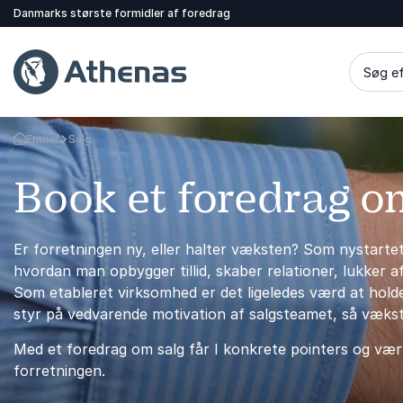
Danmarks største formidler af foredrag
Søg ef
Emner
Salg
Tilbage til forsiden
Book et foredrag o
Er forretningen ny, eller halter væksten? Som nystartet 
hvordan man opbygger tillid, skaber relationer, lukker a
Som etableret virksomhed er det ligeledes værd at holde
styr på vedvarende motivation af salgsteamet, så væks
Med et foredrag om salg får I konkrete pointers og værk
forretningen.