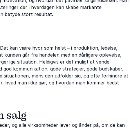
g motivation, og hvordan det påvirker salgsindsatsen. Han
usteringer der i hverdagen kan skabe markante
kan betyde stort resultat.
. Det kan være hvor som helst
–
i produktion, ledelse,
, at kunden går fra handelen med en dårligere oplevelse,
erlige situation. Heldigvis er det muligt at vende
 Med god kommunikation, gode strategier, gode budskaber,
situationen, mens den udfolder sig, og ofte forhindre at
r, hvad man ikke gør, og hvordan man kommer bedst
m salg
eder, og alle virksomheder lever og ånder på, om de kan