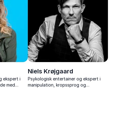
Niels Krøjgaard
g ekspert i
Psykologisk entertainer og ekspert i
æde med
manipulation, kropssprog og
e, vaner og
menneskelig adfærd.