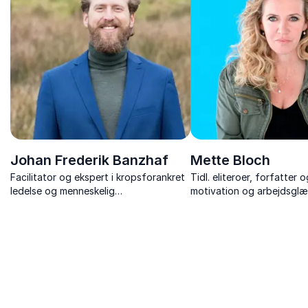
Johan Frederik Banzhaf
Mette Bloch
Facilitator og ekspert i kropsforankret
Tidl. eliteroer, forfatter o
ledelse og menneskelig
motivation og arbejdsgl
bæredygtighed.
foredrag om arbejdsglæd
at nå sine mål.