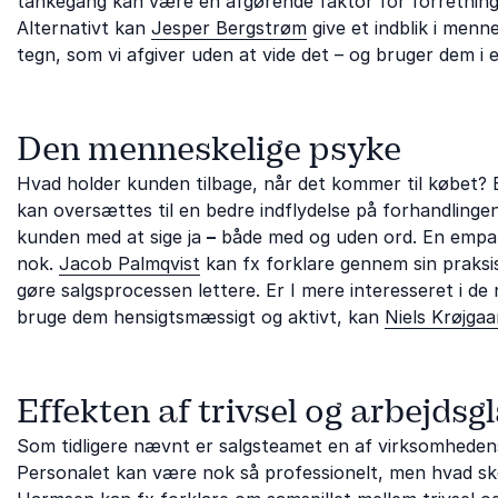
tankegang kan være en afgørende faktor for forretning
Alternativt kan
Jesper Bergstrøm
give et indblik i men
tegn, som vi afgiver uden at vide det – og bruger dem 
Den menneskelige psyke
Hvad holder kunden tilbage, når det kommer til købet? E
kan oversættes til en bedre indflydelse på forhandlingen
kunden med at sige ja
–
både med og uden ord. En empatis
nok.
Jacob Palmqvist
kan fx forklare gennem sin praksi
gøre salgsprocessen lettere. Er I mere interesseret i 
bruge dem hensigtsmæssigt og aktivt, kan
Niels Krøjgaa
Effekten af trivsel og arbejds
Som tidligere nævnt er salgsteamet en af virksomhedens
Personalet kan være nok så professionelt, men hvad ske