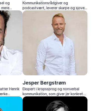
vsel og
Kommunikationsrådgiver og
l mere
podcastvært, leverer skarpe og sjove
med humor,
foredrag om branding og
øjer, der gør
kommunikation – med erfaring fra
toppen af dansk erhvervsliv og
mediebranchen.
Jesper Bergstrøm
tter Henrik
Ekspert i kropssprog og nonverbal
tærke
kommunikation, som giver jer konkrete
er og
værktøjer til stærkere
 indsigt og
gennemslagskraft og bedre relationer.