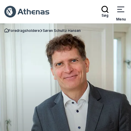
Søg
Menu
Foredragsholdere
Søren Schultz Hansen
Tilbage til forsiden
Foto: Sine Nielsen