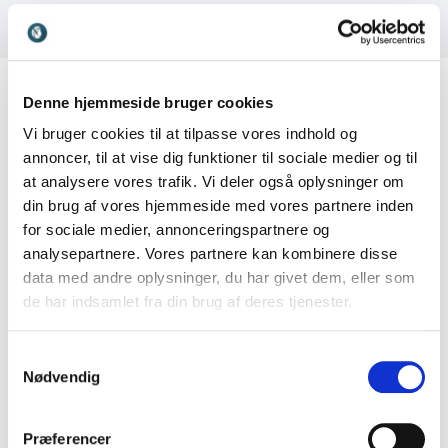
Foto: Sine Nielsen
Denne hjemmeside bruger cookies
Vi bruger cookies til at tilpasse vores indhold og
annoncer, til at vise dig funktioner til sociale medier og til
Kundeanmeldelser
at analysere vores trafik. Vi deler også oplysninger om
din brug af vores hjemmeside med vores partnere inden
for sociale medier, annonceringspartnere og
analysepartnere. Vores partnere kan kombinere disse
data med andre oplysninger, du har givet dem, eller som
5
Meget relevant og brugbar optakt til strategiarbejde.
ud af
5
de har indsamlet fra din brug af deres tjenester.
Lena Rohn
Dyrenes Beskyttelse
Samtykkevalg
Nødvendig
Præferencer
5
ud af
Super godt og super relevant foredrag
5