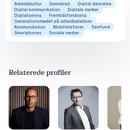
studer af unges demokratiske fællesskaber i en
Arbejdskultur
Demokrati
Digital dannelse
digital verden.
Digital kommunikation
Digitale medier
Digitalisering
Fremtidsforskning
Generationsmødet på arbejdspladsen
Kommunikation
Mobiltelefoner
Samfund
Smartphones
Sociale medier
Relaterede profiler