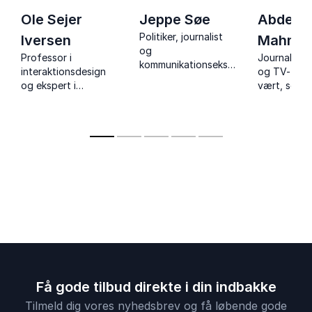
Ole Sejer
Jeppe Søe
Abdel A
Politiker, journalist
Iversen
Mahmo
og
Professor i
Journalist, 
kommunikationsekspert,
interaktionsdesign
og TV- og 
der giver jer skarpe
og ekspert i
vært, som i
indsigter i ærlig og
teknologi og digital
med foredr
effektiv
omstilling på skoler
diversitet, 
kommunikation.
og
og inklusio
uddannelsesinstitutioner.
humor, dyb
personlige
erfaringer.
Få gode tilbud direkte i din indbakke
Tilmeld dig vores nyhedsbrev og få løbende gode