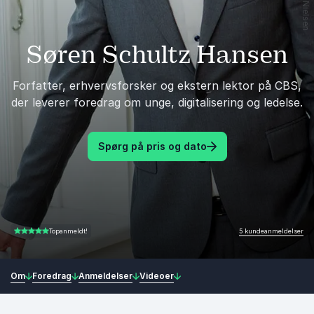
Søren Schultz Hansen
Forfatter, erhvervsforsker og ekstern lektor på CBS,
der leverer foredrag om unge, digitalisering og ledelse.
Spørg på pris og dato
5 kundeanmeldelser
Topanmeldt!
5.00 ud af 5
Om
Foredrag
Anmeldelser
Videoer