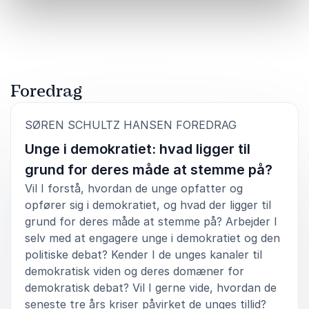
Bedømt
5.00
/5 baseret på
5
kundeanmeldelser
Westergaard A/S
5
Rigtig godt og tilpasset målgruppen. God formidling.
ud af
5
Foredrag
Ole Gregersen
HK Kommunal
:
SØREN SCHULTZ HANSEN FOREDRAG
Unge i demokratiet: hvad ligger til
grund for deres måde at stemme på?
Vil I forstå, hvordan de unge opfatter og
opfører sig i demokratiet, og hvad der ligger til
grund for deres måde at stemme på? Arbejder I
selv med at engagere unge i demokratiet og den
politiske debat? Kender I de unges kanaler til
demokratisk viden og deres domæner for
demokratisk debat? Vil I gerne vide, hvordan de
seneste tre års kriser påvirket de unges tillid?