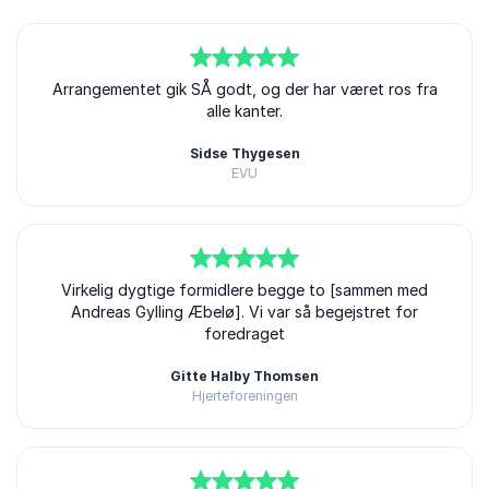
5
Arrangementet gik SÅ godt, og der har været ros fra
ud af
5
alle kanter.
Sidse Thygesen
EVU
Abdel Aziz Mahmoud
5
ud af
Virkelig dygtige formidlere begge to [sammen med
5
Andreas Gylling Æbelø]. Vi var så begejstret for
foredraget
Gitte Halby Thomsen
Hjerteforeningen
Abdel Aziz Mahmoud