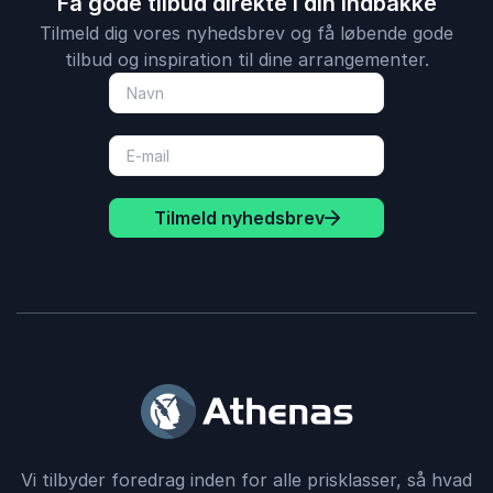
Få gode tilbud direkte i din indbakke
Tilmeld dig vores nyhedsbrev og få løbende gode
Charlotte Mikkelsen
Frivilligcenter Fredericia
tilbud og inspiration til dine arrangementer.
Abdel Aziz Mahmoud
4
Meget veloplagt og dygtig foredragsholder med et
ud af
5
godt tag i publikum.
Tilmeld nyhedsbrev
Kirstine Bruun
Varde Bibliotek
Abdel Aziz Mahmoud
5
ud af
Abdel Aziz Mahmoud interviewer på formfuldendt
5
engelsk med overskud og indlevelse. Vi glæder os til
at hyre ham igen.
Pernille Redder
Vi tilbyder foredrag inden for alle prisklasser, så hvad
Copenhagen TV Festival