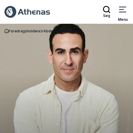
Søg
Menu
Foredragsholdere
Abdel Aziz Mahmoud
Tilbage til forsiden
Foto: Sigurd Høyen