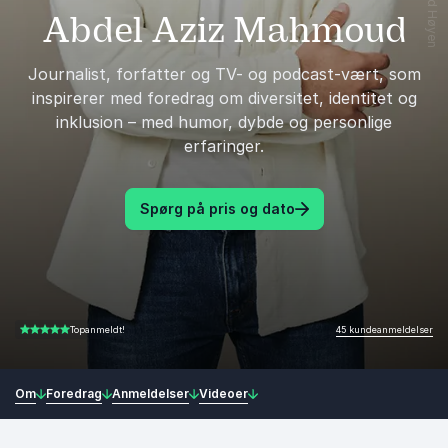
Abdel Aziz Mahmoud
Journalist, forfatter og TV- og podcast-vært, som
inspirerer med foredrag om diversitet, identitet og
inklusion – med humor, dybde og personlige
erfaringer.
Spørg på pris og dato
45 kundeanmeldelser
Topanmeldt!
4.84 ud af 5
Om
Foredrag
Anmeldelser
Videoer