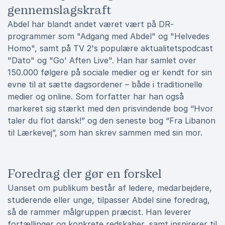
gennemslagskraft
Abdel har blandt andet været vært på DR-
programmer som "Adgang med Abdel" og "Helvedes
Homo", samt på TV 2's populære aktualitetspodcast
"Dato" og "Go' Aften Live". Han har samlet over
150.000 følgere på sociale medier og er kendt for sin
evne til at sætte dagsordener – både i traditionelle
medier og online. Som forfatter har han også
markeret sig stærkt med den prisvindende bog “Hvor
taler du flot dansk!” og den seneste bog “Fra Libanon
til Lærkevej”, som han skrev sammen med sin mor.
Foredrag der gør en forskel
Uanset om publikum består af ledere, medarbejdere,
studerende eller unge, tilpasser Abdel sine foredrag,
så de rammer målgruppen præcist. Han leverer
fortællinger og konkrete redskaber, samt inspirerer til