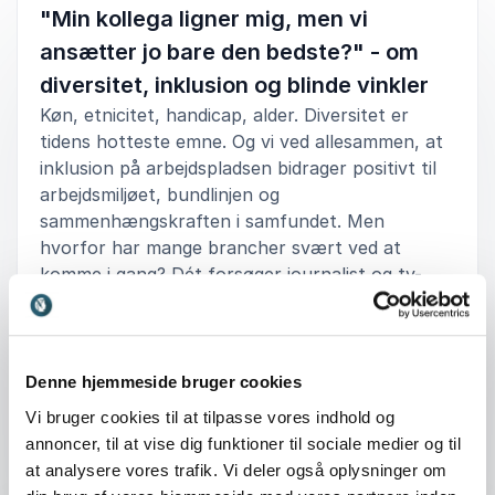
Stine Andersen
"Min kollega ligner mig, men vi
Susåskolen
Abdel Aziz Mahmoud
ansætter jo bare den bedste?" - om
diversitet, inklusion og blinde vinkler
Køn, etnicitet, handicap, alder. Diversitet er
4
Det var et virkelig godt foredrag, som vi lærte meget
ud af
5
tidens hotteste emne. Og vi ved allesammen, at
af. Og rigtig dejligt, at han bruger sig selv så meget.
inklusion på arbejdspladsen bidrager positivt til
arbejdsmiljøet, bundlinjen og
Emma
sammenhængskraften i samfundet. Men
UCL Erhvervsakademi og Professionshøjskole
Abdel Aziz Mahmoud
hvorfor har mange brancher svært ved at
komme i gang? Dét forsøger journalist og tv-
vært Abdel Aziz Mahmoud at besvare i dette
informative, men humoristiske foredrag.
5
Super godt foredrag. Meget lærerigt og informativt.
ud af
5
For alle danskere. Ja, alle danskere skulle opleve
Det er et emne, Abdel har beskæftiget sig
Denne hjemmeside bruger cookies
dette foredrag. Om fællesskaber af den ene og den
+
Læs mere
indgående med de seneste år i blandt andet et
anden karakter og, at vi intet opnår ved at kaste med
Vi bruger cookies til at tilpasse vores indhold og
mudder og svine hinanden til. Kommunikation og
tæt samarbejde med de tre
annoncer, til at vise dig funktioner til sociale medier og til
accept af forskelligheder er vejen frem. Der var både
journalistuddannelser og hans egne
: Abdel Aziz Mahmoud "Min kollega ligner
Forespørg
at analysere vores trafik. Vi deler også oplysninger om
masser af grin, stof til eftertanke og tårer i
arbejdspladser TV 2 og Nordisk Film TV.