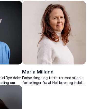
d,
foredrag om diversitet, identitet og
pas politiske
inklusion – med humor, dybde og
personlige erfaringer.
Maria Milland
iel Rye deler
Fødselslæge og forfatter med stærke
ælling om
fortællinger fra al-Hol-lejren og indblik i
 livet efter.
humanitære udfordringer, håb og
overlevelse