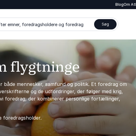
Blog
Om At
ter emner, foredragsholdere og foredrag
Søg
m flygtninge
er både mennesker, samfund og politik. Et foredrag om
overskrifterne og de udfordringer, der følger med krig,
vi foredrag, der kombinerer personlige fortællinger,
e foredragsholder.