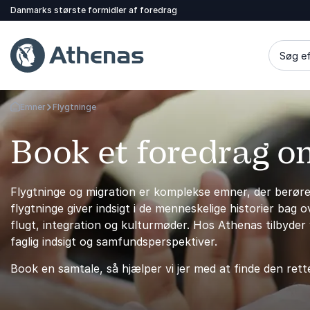
Danmarks største formidler af foredrag
Søg ef
Emner
Flygtninge
Tilbage til forsiden
Book et foredrag o
Flygtninge og migration er komplekse emner, der berør
flygtninge giver indsigt i de menneskelige historier bag 
flugt, integration og kulturmøder. Hos Athenas tilbyder 
faglig indsigt og samfundsperspektiver.
Book en samtale, så hjælper vi jer med at finde den rett