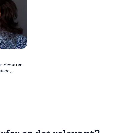
r, debattør
dialog,
ge møder