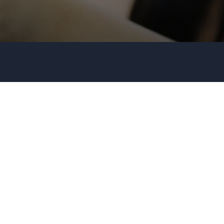
Firma / Organisation
Evt. detaljer om dit arrangement
Send forespørgsel
Eller ring
35 11 21 31