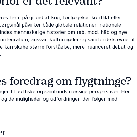
rfor er det relevant?
res hjem på grund af krig, forfølgelse, konflikt eller
spørgsmål påvirker både globale relationer, nationale
 findes menneskelige historier om tab, mod, håb og nye
 integration, ansvar, kulturmøder og samfundets evne til
inge kan skabe større forståelse, mere nuanceret debat og
.
s foredrag om flygtninge?
ger til politiske og samfundsmæssige perspektiver. Her
ing og de muligheder og udfordringer, der følger med
er