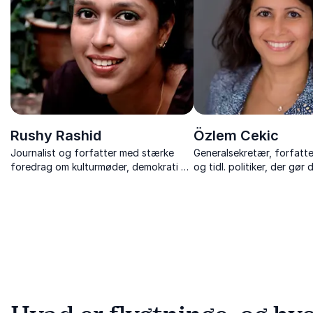
Rushy Rashid
Özlem Cekic
Journalist og forfatter med stærke
Generalsekretær, forfatte
foredrag om kulturmøder, demokrati og
og tidl. politiker, der gør 
mangfoldighed – baseret på egne
diversitet og menneskeli
livserfaringer.
levende på scenen.