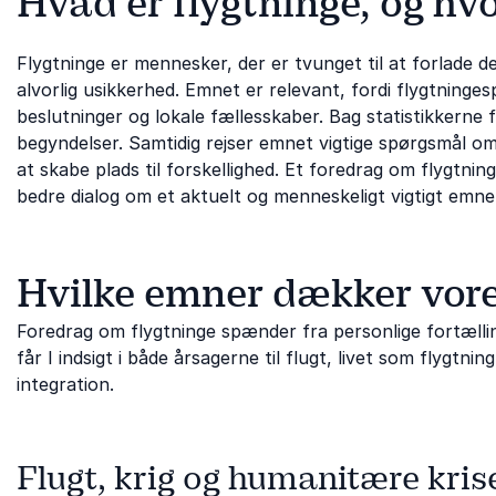
Hvad er flygtninge, og hvo
Flygtninge er mennesker, der er tvunget til at forlade de
alvorlig usikkerhed. Emnet er relevant, fordi flygtninge
beslutninger og lokale fællesskaber. Bag statistikkerne
begyndelser. Samtidig rejser emnet vigtige spørgsmål om
at skabe plads til forskellighed. Et foredrag om flygtn
bedre dialog om et aktuelt og menneskeligt vigtigt emne
Hvilke emner dækker vore
Foredrag om flygtninge spænder fra personlige fortællin
får I indsigt i både årsagerne til flugt, livet som flygtn
integration.
Flugt, krig og humanitære kris