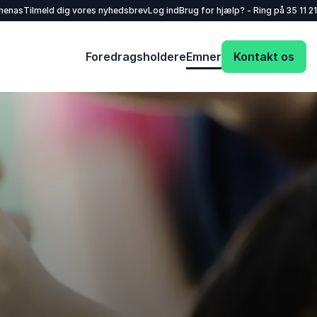
henas
Tilmeld dig vores nyhedsbrev
Log ind
Brug for hjælp? - Ring på
35 11 21
Foredragsholdere
Emner
Kontakt os
Dit navn
*
E-mail
*
Dit telefonnummer