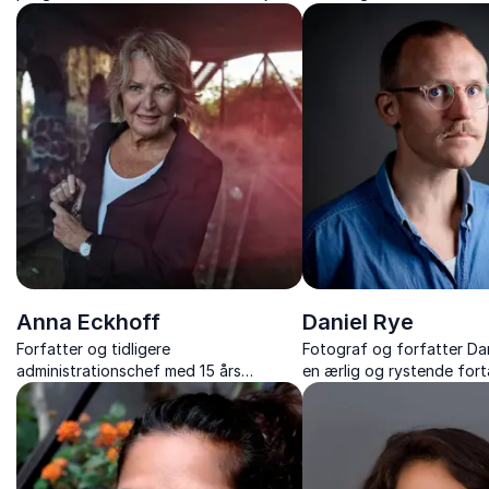
foredrag om ytringsfrihe
Muhammed-krisen og Euro
udfordringer.
Anna Eckhoff
Daniel Rye
Forfatter og tidligere
Fotograf og forfatter Dan
administrationschef med 15 års
en ærlig og rystende fort
erfaring fra verdens brændpunkter,
fangenskab, overlevelse og
formidler ærlige og stærke
fortællinger, der rører, udfordrer og
inspirerer.