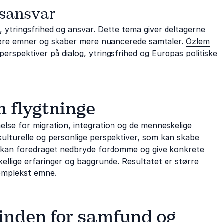
dsansvar
 ytringsfrihed og ansvar. Dette tema giver deltagerne
svære emner og skaber mere nuancerede samtaler.
Özlem
spektiver på dialog, ytringsfrihed og Europas politiske
m flygtninge
åelse for migration, integration og de menneskelige
e, kulturelle og personlige perspektiver, som kan skabe
g kan foredraget nedbryde fordomme og give konkrete
llige erfaringer og baggrunde. Resultatet er større
omplekst emne.
 inden for samfund og