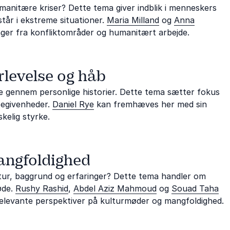
manitære kriser? Dette tema giver indblik i menneskers
tår i ekstreme situationer.
Maria Milland
og
Anna
er fra konfliktområder og humanitært arbejde.
rlevelse og håb
de gennem personlige historier. Dette tema sætter fokus
begivenheder.
Daniel Rye
kan fremhæves her med sin
kelig styrke.
angfoldighed
tur, baggrund og erfaringer? Dette tema handler om
øde.
Rushy Rashid
,
Abdel Aziz Mahmoud
og
Souad Taha
levante perspektiver på kulturmøder og mangfoldighed.