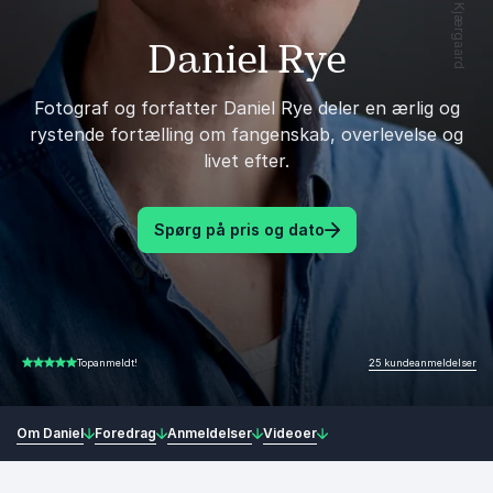
Daniel Rye
Fotograf og forfatter Daniel Rye deler en ærlig og
rystende fortælling om fangenskab, overlevelse og
livet efter.
Spørg på pris og dato
25 kundeanmeldelser
Topanmeldt!
4.80 ud af 5
Om Daniel
Foredrag
Anmeldelser
Videoer