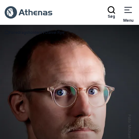
Søg
Menu
Foredragsholdere
Daniel Rye
Tilbage til forsiden
Foto: Michael Kjærgaard