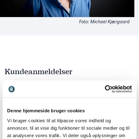
Foto: Michael Kjærgaard
Kundeanmeldelser
5
ud af
Meget levende foredrag. Lever helt op til Grundvig
5
Denne hjemmeside bruger cookies
om, at det levende ord er det vigtigste. Hele salen
var med og kunne føle alle de følelse Daniel Rye kom
Vi bruger cookies til at tilpasse vores indhold og
igennem, hans foredrag
annoncer, til at vise dig funktioner til sociale medier og til
at analysere vores trafik. Vi deler også oplysninger om
Carsten Andersen