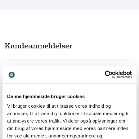
Kundeanmeldelser
5
ud af
Super oplæg, vi havde bare selv sat for lidt tid af.
5
Henrik Stilling
Denne hjemmeside bruger cookies
Metal Hovedstaden
Vi bruger cookies til at tilpasse vores indhold og
annoncer, til at vise dig funktioner til sociale medier og til
at analysere vores trafik. Vi deler også oplysninger om
din brug af vores hjemmeside med vores partnere inden
5
APN er en fantastisk formidler! Meget sympatisk. Hvis
ud af
5
for sociale medier, annonceringspartnere og
ikke vi havde stoppet publikum, kunne de have stillet