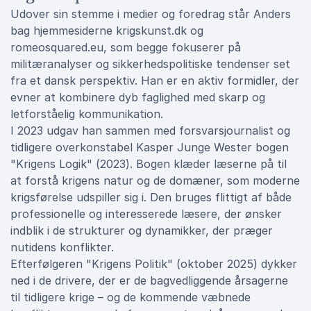
Udover sin stemme i medier og foredrag står Anders
bag hjemmesiderne krigskunst.dk og
romeosquared.eu, som begge fokuserer på
militæranalyser og sikkerhedspolitiske tendenser set
fra et dansk perspektiv. Han er en aktiv formidler, der
evner at kombinere dyb faglighed med skarp og
letforståelig kommunikation.
I 2023 udgav han sammen med forsvarsjournalist og
tidligere overkonstabel Kasper Junge Wester bogen
"Krigens Logik" (2023). Bogen klæder læserne på til
at forstå krigens natur og de domæner, som moderne
krigsførelse udspiller sig i. Den bruges flittigt af både
professionelle og interesserede læsere, der ønsker
indblik i de strukturer og dynamikker, der præger
nutidens konflikter.
Efterfølgeren "Krigens Politik" (oktober 2025) dykker
ned i de drivere, der er de bagvedliggende årsagerne
til tidligere krige – og de kommende væbnede