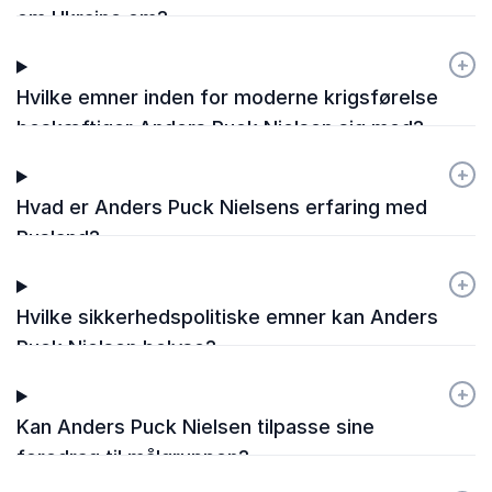
om Ukraine om?
+
-
Hvilke emner inden for moderne krigsførelse
beskæftiger Anders Puck Nielsen sig med?
+
-
Hvad er Anders Puck Nielsens erfaring med
Rusland?
+
-
Hvilke sikkerhedspolitiske emner kan Anders
Puck Nielsen belyse?
+
-
Kan Anders Puck Nielsen tilpasse sine
foredrag til målgruppen?