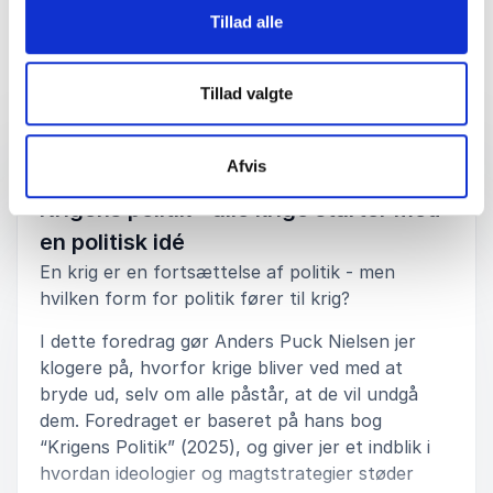
Tillad alle
5
ud af
Super foredrag Har fået meget ros af vores
5
medlemmer
Tillad valgte
Tom Zielke
Foredrag
Danmarks veteraner Kronjylland
Afvis
:
ANDERS PUCK NIELSEN FOREDRAG
Krigens politik - alle krige starter med
5
ud af
Anders Puck Nielsen leverede et fremragende
5
en politisk idé
foredrag, der kombinerede skarp analytisk indsigt
En krig er en fortsættelse af politik - men
med et sjældent klart overblik over Europas
hvilken form for politik fører til krig?
sikkerhedspolitiske situation. Hans evne til at formidle
komplekse emner – som krigens logik og NATO's
I dette foredrag gør Anders Puck Nielsen jer
udfordringer – på en tankevækkende og
klogere på, hvorfor krige bliver ved med at
vedkommende måde gjorde stort indtryk. Et virkelig
stærkt og aktuelt oplæg, der satte gang i både
bryde ud, selv om alle påstår, at de vil undgå
refleksion og debat blandt deltagerne.
dem. Foredraget er baseret på hans bog
“Krigens Politik” (2025), og giver jer et indblik i
Allan
hvordan ideologier og magtstrategier støder
South Denmark European Office