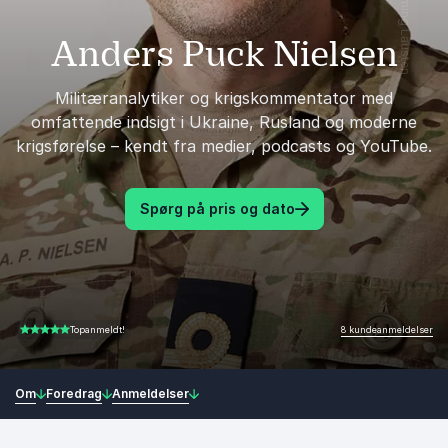
Anders Puck Nielsen
Militæranalytiker og krigskommentator med
omfattende indsigt i Ukraine, Rusland og moderne
krigsførelse – kendt fra medier, podcasts og YouTube.
Spørg på pris og dato
8 kundeanmeldelser
Topanmeldt!
4.88 ud af 5
Om
Foredrag
Anmeldelser