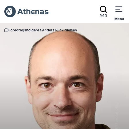
Søg
Menu
Foredragsholdere
Anders Puck Nielsen
Tilbage til forsiden
Foto: Kamilla Elming Lausten