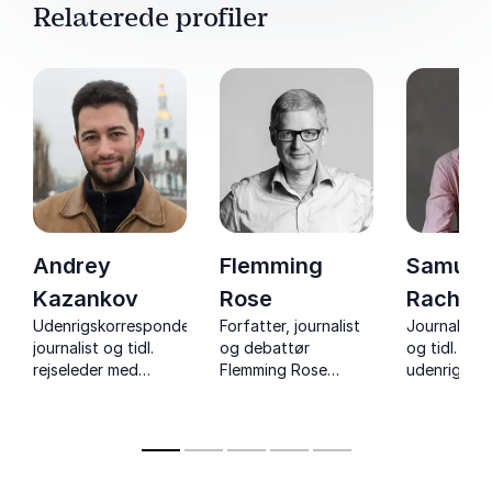
Relaterede profiler
Andrey
Flemming
Samuel
Kazankov
Rose
Rachlin
Udenrigskorrespondent,
Forfatter, journalist
Journalist, 
journalist og tidl.
og debattør
og tidl.
rejseleder med
Flemming Rose
udenrigsko
ekspertise i Rusland
leverer
i USA, Rusl
og Ukraine
tankevækkende
Sovjetunio
foredrag om
fascinerende
ytringsfrihed,
politik, med
Muhammed-krisen
verdenshist