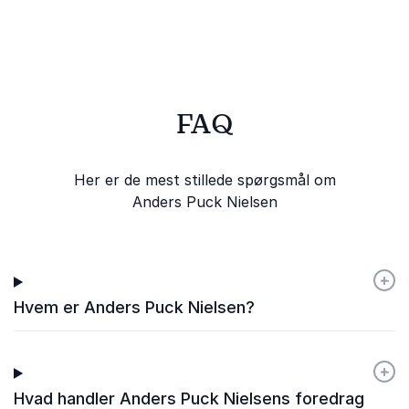
og Europas politiske
udfordringer.
FAQ
Her er de mest stillede spørgsmål om
Anders Puck Nielsen
+
-
Hvem er Anders Puck Nielsen?
+
-
Hvad handler Anders Puck Nielsens foredrag