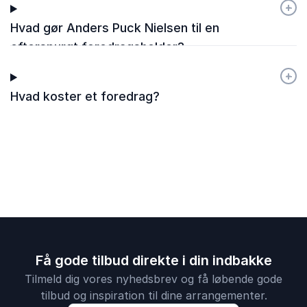
+
-
Hvad gør Anders Puck Nielsen til en
efterspurgt foredragsholder?
+
-
Hvad koster et foredrag?
Få gode tilbud direkte i din indbakke
Tilmeld dig vores nyhedsbrev og få løbende gode
tilbud og inspiration til dine arrangementer.