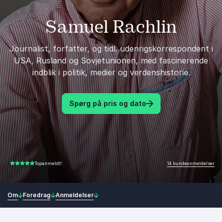
Samuel Rachlin
Journalist, forfatter, og tidl. udenrigskorrespondent i
USA, Rusland og Sovjetunionen, med fascinerende
indblik i politik, medier og verdenshistorie.
Spørg på pris og dato
14 kundeanmeldelser
Topanmeldt!
5.00 ud af 5
Om
Foredrag
Anmeldelser