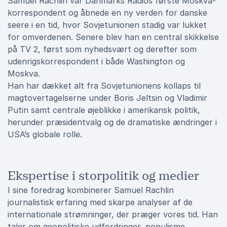
Samuel Rachlin var Danmarks Radios første Moskva-
korrespondent og åbnede en ny verden for danske
seere i en tid, hvor Sovjetunionen stadig var lukket
for omverdenen. Senere blev han en central skikkelse
på TV 2, først som nyhedsvært og derefter som
udenrigskorrespondent i både Washington og
Moskva.
Han har dækket alt fra Sovjetunionens kollaps til
magtovertagelserne under Boris Jeltsin og Vladimir
Putin samt centrale øjeblikke i amerikansk politik,
herunder præsidentvalg og de dramatiske ændringer i
USA’s globale rolle.
Ekspertise i storpolitik og medier
I sine foredrag kombinerer Samuel Rachlin
journalistisk erfaring med skarpe analyser af de
internationale strømninger, der præger vores tid. Han
taler om geopolitiske udfordringer, populisme,