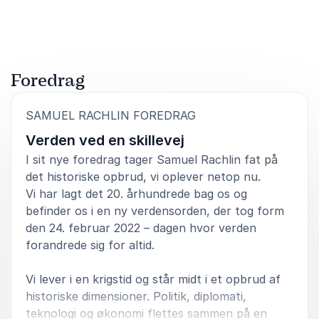
magten.
Connie
Y's men Danmark
Samuel Rachlin
Foredrag
:
SAMUEL RACHLIN FOREDRAG
5
Det er nok det bedste foredrag vi har haft de sidste
ud af
5
Verden ved en skillevej
3 - 4 år. Vi er jo en handicaporganisation om
Høreforening og vi bruger skrivetolkning ved alle
I sit nye foredrag tager Samuel Rachlin fat på
vores arrangementer og teleslynge. Det fungerede
det historiske opbrud, vi oplever netop nu.
fantastisk da Samuel var direkte i hans foredrag, og
Vi har lagt det 20. århundrede bag os og
der blev lyttet som vi sjælden ser. Vi havde regnet
befinder os i en ny verdensorden, der tog form
med ca. 120 deltagere, men der kom 215. Virkelig et
den 24. februar 2022 – dagen hvor verden
foresdrag med stof til eftertanke
forandrede sig for altid.
Kristian Hansen
Høreforeningen i Billund Kommune
Vi lever i en krigstid og står midt i et opbrud af
Samuel Rachlin
historiske dimensioner. Politik, diplomati,
teknologi og økonomi flettes sammen på en