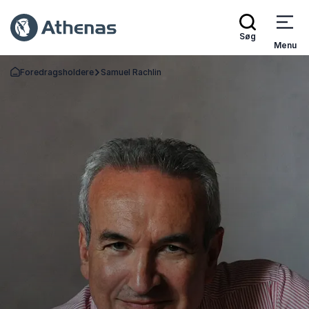
Søg
Menu
Foredragsholdere
Samuel Rachlin
Tilbage til forsiden