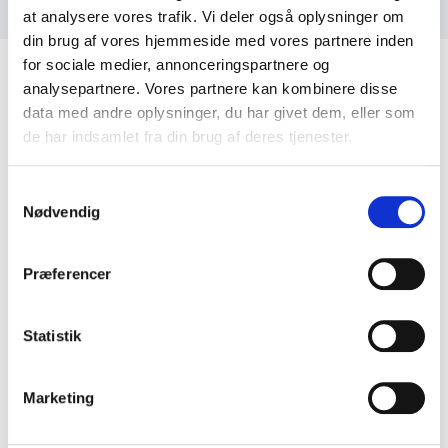
at analysere vores trafik. Vi deler også oplysninger om
din brug af vores hjemmeside med vores partnere inden
for sociale medier, annonceringspartnere og
analysepartnere. Vores partnere kan kombinere disse
data med andre oplysninger, du har givet dem, eller som
de har indsamlet fra din brug af deres tjenester.
Kundeanmeldelser
Samtykkevalg
Nødvendig
5
Han var blændende, veloplagt og havde stor viden
ud af
5
Præferencer
at øse ud af.
Gunnar Hattesen
Statistik
Gråsten Avis
Samuel Rachlin
Marketing
5
ud af
Vi havde den store fornøjelse at lægge ud med
5