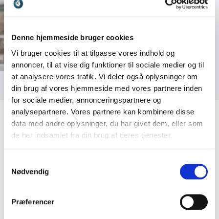
Denne hjemmeside bruger cookies
Vi bruger cookies til at tilpasse vores indhold og
annoncer, til at vise dig funktioner til sociale medier og til
at analysere vores trafik. Vi deler også oplysninger om
din brug af vores hjemmeside med vores partnere inden
for sociale medier, annonceringspartnere og
analysepartnere. Vores partnere kan kombinere disse
data med andre oplysninger, du har givet dem, eller som
de har indsamlet fra din brug af deres tjenester.
Kundeanmeldelser
Samtykkevalg
Nødvendig
Præferencer
5
ud af
Fantastisk formidler, tilhørerne var vilde med ham.
5