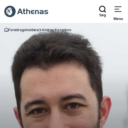
Søg
Menu
Foredragsholdere
Andrey Kazankov
Tilbage til forsiden