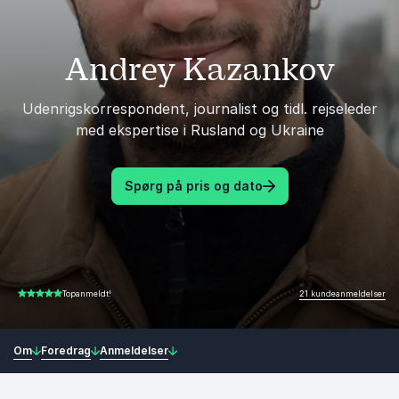
Andrey Kazankov
Udenrigskorrespondent, journalist og tidl. rejseleder
med ekspertise i Rusland og Ukraine
Spørg på pris og dato
21 kundeanmeldelser
Topanmeldt!
4.81 ud af 5
Om
Foredrag
Anmeldelser