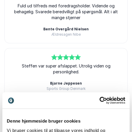
5
ud af
Fuld ud tilfreds med foredragsholder. Vidende og
5
behagelig. Svarede beredvilligt på spørgsmål. Alt i alt
mange stjerner
Bente Overgård Nielsen
Ældresagen Nibe
Steffen Jensen
5
ud af
Steffen var super afslappet. Utrolig viden og
5
personlighed.
Bjarne Jeppesen
Sports Group Denmark
Steffen Jensen
5
ud af
5
Spændende og levende fortæller.
Denne hjemmeside bruger cookies
Vi bruger cookies til at tilpasse vores indhold og
Lena Mortensen