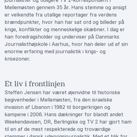
journalister og tidligere TV 2-korrespondent i
Mellemøsten gennem 35 år. Hans stemme og ansigt
er velkendte fra utallige reportager fra verdens
brændpunkter, hvor han har sat ord og billeder på
krige, konflikter og menneskelige skæbner. I dag er
han foredragsholder og underviser på Danmarks
Journalisthøjskole i Aarhus, hvor han deler ud af sin
enorme erfaring med journalistik i krigs- og
krisezoner.
Et liv i frontlinjen
Steffen Jensen har været øjenvidne til historiske
begivenheder i Mellemøsten, fra den israelske
invasion af Libanon i 1982 til borgerkrigen og
kampene i 2006. Hans dækninger for blandt andet
Weekendavisen, DR, Berlingske og TV 2 har gjort ham
til en af de mest respekterede og troværdige
stemmer i dansk udenrigsjournalistik. Med et blik for