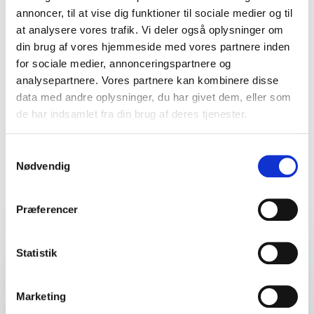
Kjellerup Valgmenighed
annoncer, til at vise dig funktioner til sociale medier og til
Steffen Jensen
at analysere vores trafik. Vi deler også oplysninger om
din brug af vores hjemmeside med vores partnere inden
for sociale medier, annonceringspartnere og
analysepartnere. Vores partnere kan kombinere disse
5
ud af
Meget veloplagt og særdeles kyndig
5
data med andre oplysninger, du har givet dem, eller som
foredragsholder
+
Vis alle 28 anmeldelser
de har indsamlet fra din brug af deres tjenester.
Ulla Koch Sørensen
Bedømt
4.86
/5 baseret på
28
kundeanmeldelser
Aalborg Lærerforening
Samtykkevalg
Steffen Jensen
Nødvendig
Præferencer
5
Helt fantastisk godt foredrag med Steffen Jensen,
ud af
5
Foredrag
hvor vi kom om bag facaden på det at være
korrespondent i Mellemøsten. Hudløst ærligt med
Statistik
:
STEFFEN JENSEN FOREDRAG
masser af gode anekdoter. Steffen er en fantastisk
fortæller og både ham og os kunne blive ved i flere
Historien i fotografiet, og fortællingen
timer. Nok det bedste vi har haft i langt tid.
Marketing
bag det
Mette Schumacher - Daglig leder