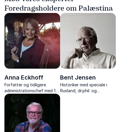
Foredragsholdere om Palæstina
Anna Eckhoff
Bent Jensen
Forfatter og tidligere
Historiker med speciale i
administrationschef med 15
Rusland, dr.phil. og
års erfaring fra verdens
forfatter, med skarpe
brændpunkter, formidler
foredrag om
ærlige og stærke
verdenshistoriens store
fortællinger, der rører,
konflikter.
udfordrer og inspirerer.