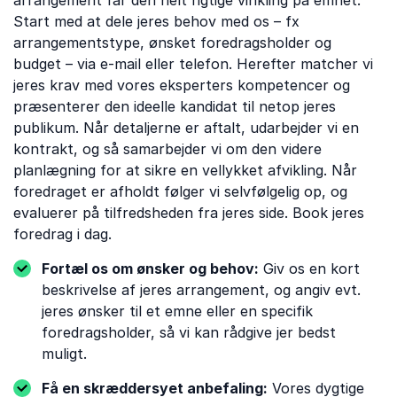
arrangement får den helt rigtige vinkling på emnet.
Start med at dele jeres behov med os – fx
arrangementstype, ønsket foredragsholder og
budget – via e-mail eller telefon. Herefter matcher vi
jeres krav med vores eksperters kompetencer og
præsenterer den ideelle kandidat til netop jeres
publikum. Når detaljerne er aftalt, udarbejder vi en
kontrakt, og så samarbejder vi om den videre
planlægning for at sikre en vellykket afvikling. Når
foredraget er afholdt følger vi selvfølgelig op, og
evaluerer på tilfredsheden fra jeres side. Book jeres
foredrag i dag.
Fortæl os om ønsker og behov:
Giv os en kort
beskrivelse af jeres arrangement, og angiv evt.
jeres ønsker til et emne eller en specifik
foredragsholder, så vi kan rådgive jer bedst
muligt.
Få en skræddersyet anbefaling:
Vores dygtige