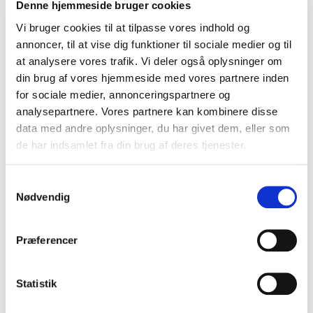
Denne hjemmeside bruger cookies
gennem tiden. Dette tema giver indsigt i regionens
historie, politiske spændinger og internationale
Vi bruger cookies til at tilpasse vores indhold og
relationer.
Bent Jensen
kan fremhæves her med sine
annoncer, til at vise dig funktioner til sociale medier og til
perspektiver på verdenshistoriske konflikter og
at analysere vores trafik. Vi deler også oplysninger om
geopolitik.
din brug af vores hjemmeside med vores partnere inden
for sociale medier, annonceringspartnere og
analysepartnere. Vores partnere kan kombinere disse
data med andre oplysninger, du har givet dem, eller som
Journalistik, krig og livet i
de har indsamlet fra din brug af deres tjenester.
konfliktområder
Hvordan opleves konflikten fra mennesker, der lever
Samtykkevalg
og arbejder midt i den? Dette tema fokuserer på
Nødvendig
journalistik, konfliktdækning og de menneskelige
historier fra Mellemøsten.
Steffen Jensen
kan
Præferencer
fremhæves her med sin omfattende erfaring som
journalist og korrespondent i regionen.
Statistik