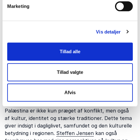
Humanitære udfordringer og
Marketing
menneskelige fortællinger
Konflikter påvirker mennesker langt ud over de
politiske beslutninger. Dette tema handler om
Vis detaljer
humanitære kriser, menneskers livsvilkår og
personlige fortællinger fra verdens brændpunkter.
Anna Eckhoff
kan fremhæves her med sine stærke
Tillad alle
fortællinger fra konfliktområder og humanitært
arbejde.
Tillad valgte
Kultur, identitet og hverdagsliv i
Afvis
Palæstina
Palæstina er ikke kun præget af konflikt, men også
af kultur, identitet og stærke traditioner. Dette tema
giver indsigt i dagliglivet, samfundet og den kulturelle
betydning i regionen.
Steffen Jensen
kan også