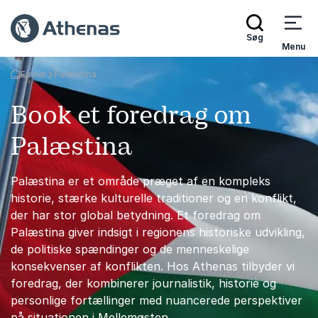
Søg
Menu
Emner
Palæstina
Tilbage til forsiden
Book et foredrag om
Palæstina
Palæstina er et område præget af en kompleks
historie, stærke kulturelle traditioner og en konflikt,
der har stor global betydning. Et foredrag om
Palæstina giver indsigt i regionens historiske udvikling,
de politiske spændinger og de menneskelige
konsekvenser af konflikten. Hos Athenas tilbyder vi
foredrag, der kombinerer journalistik, historie og
personlige fortællinger med nuancerede perspektiver
på situationen i Mellemøsten.