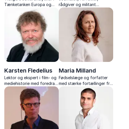
Tænketanken Europa og
rådgiver og militant
tidligere chefanalytiker i
radikaliseringsekspert
Forsvarets
Efterretningstjeneste
Karsten Fledelius
Maria Milland
Lektor og ekspert i film- og
Fødselslæge og forfatter
mediehistorie med foredrag
med stærke fortællinger fra
om Balkan, Mellemøsten,
al-Hol-lejren og indblik i
religion og filmhistorie.
humanitære udfordringer,
håb og overlevelse