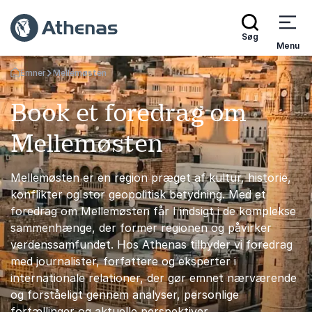
Søg
Menu
Emner
Mellemøsten
Tilbage til forsiden
Book et foredrag om
Mellemøsten
Mellemøsten er en region præget af kultur, historie,
konflikter og stor geopolitisk betydning. Med et
foredrag om Mellemøsten får I indsigt i de komplekse
sammenhænge, der former regionen og påvirker
verdenssamfundet. Hos Athenas tilbyder vi foredrag
med journalister, forfattere og eksperter i
internationale relationer, der gør emnet nærværende
og forståeligt gennem analyser, personlige
fortællinger og aktuelle perspektiver.