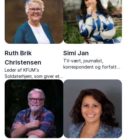
Mellemøsten og verdens
egne livserfaringer.
brændpunkter.
Ruth Brik
Simi Jan
TV-vært, journalist,
Christensen
korrespondent og forfatter,
Leder af KFUM's
med foredrag om livet som
Soldaterhjem, som giver et
korrespondent,
unikt indblik i livet med
Mellemøstens konflikter og
danske soldater i verdens
modet til at følge sine
brændpunkter – fortalt med
drømme.
varme, humor og dyb
indsigt.