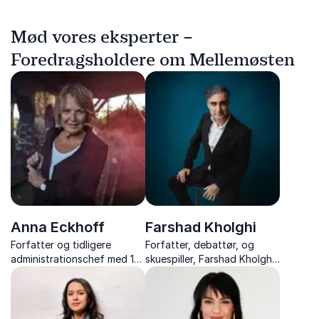
Mød vores eksperter –
Foredragsholdere om Mellemøsten
Anna Eckhoff
Farshad Kholghi
Forfatter og tidligere
Forfatter, debattør, og
administrationschef med 15
skuespiller, Farshad Kholghi
års erfaring fra verdens
leverer tankevækkende og
brændpunkter, formidler
underholdende foredrag om
ærlige og stærke
kulturmøder, selvudvikling
fortællinger, der rører,
og integration.