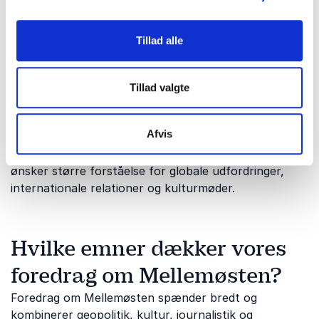
Mellemøsten er en region med stor historisk, kulturel
Tillad alle
og politisk betydning. Området spiller en central rolle i
verdensøkonomien, international politik og globale
sikkerhedsspørgsmål. Samtidig er regionen præget af
Tillad valgte
konflikter, kulturel mangfoldighed og komplekse
relationer mellem religion, samfund og politik. Derfor
Afvis
er Mellemøsten relevant for virksomheder,
uddannelsesinstitutioner og organisationer, der
ønsker større forståelse for globale udfordringer,
internationale relationer og kulturmøder.
Hvilke emner dækker vores
foredrag om Mellemøsten?
Foredrag om Mellemøsten spænder bredt og
kombinerer geopolitik, kultur, journalistik og