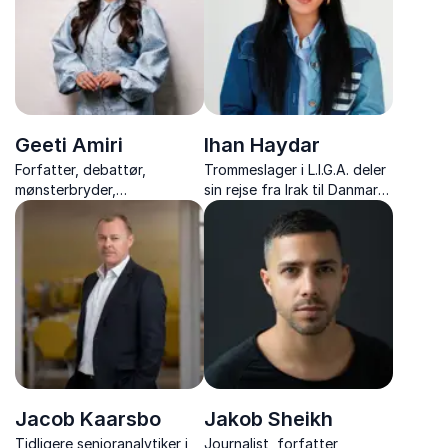
udfordrer og inspirerer.
Geeti Amiri
Ihan Haydar
Forfatter, debattør,
Trommeslager i L.I.G.A. deler
mønsterbryder,
sin rejse fra Irak til Danmark
systemkritiker og markant
og inspirerer med
meningsdanner
fortællinger om mod,
drømme og styrken til at
følge sin egen vej.
Jacob Kaarsbo
Jakob Sheikh
Tidligere senioranalytiker i
Journalist, forfatter,