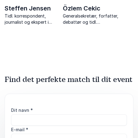
Steffen Jensen
Özlem Cekic
Tidl. korrespondent,
Generalsekretær, forfatter,
journalist og ekspert i
debattør og tidl.
Mellemøsten med 35 års
politiker, der gør dialog,
erfaring fra verdens
diversitet og menneskelige
brændpunkter.
møder levende på scenen.
Find det perfekte match til dit event
Dit navn
*
E-mail
*