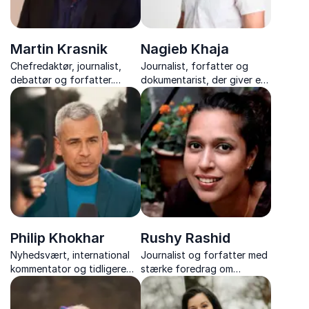
Martin Krasnik
Nagieb Khaja
Chefredaktør, journalist,
Journalist, forfatter og
debattør og forfatter.
dokumentarist, der giver et
Oplev foredrag med skarpe
indsigtsfuldt og ærligt
analyser, kritisk journalistik
indblik i konflikternes
og indsigter i samfund,
frontlinjer – fra Afghanistan
politik og medier.
til Syrien.
Philip Khokhar
Rushy Rashid
Nyhedsvært, international
Journalist og forfatter med
kommentator og tidligere
stærke foredrag om
korrespondent med unik
kulturmøder, demokrati og
indsigt i USA, Kina,
mangfoldighed – baseret på