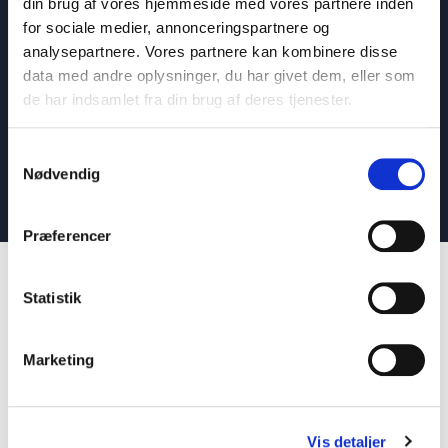
din brug af vores hjemmeside med vores partnere inden
Iran konflikten og dens globale konsekvenser
for sociale medier, annonceringspartnere og
Anna Eckhoff
analysepartnere. Vores partnere kan kombinere disse
20 års indsigt i Mellemøsten og andre brændpunkter i verden
data med andre oplysninger, du har givet dem, eller som
de har indsamlet fra din brug af deres tjenester.
: Iran konflikten og dens globale konsekve
Læs blogindlæg
Samtykkevalg
Læs alle blogindlæg
Nødvendig
Præferencer
Statistik
Hvad er Mellemøsten,
Marketing
og hvorfor er det
relevant?
Vis detaljer