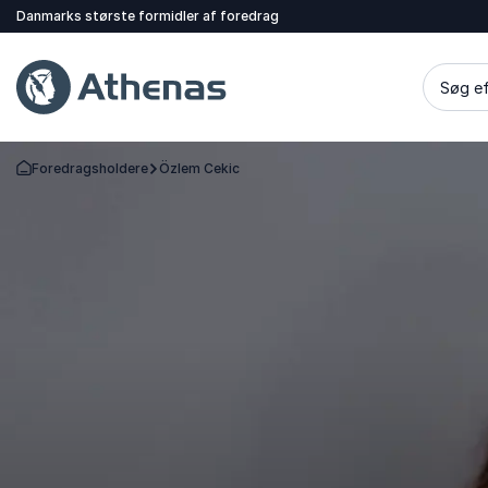
Danmarks største formidler af foredrag
Søg ef
Foredragsholdere
Özlem Cekic
Tilbage til forsiden