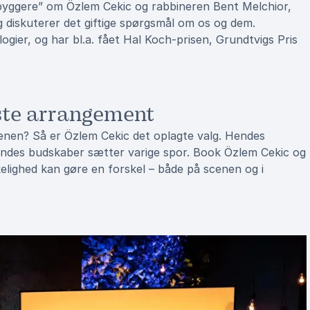
yggere” om Özlem Cekic og rabbineren Bent Melchior,
g diskuterer det giftige spørgsmål om os og dem.
gier, og har bl.a. fået Hal Koch-prisen, Grundtvigs Pris
ste arrangement
denen? Så er Özlem Cekic det oplagte valg. Hendes
hendes budskaber sætter varige spor. Book Özlem Cekic og
ighed kan gøre en forskel – både på scenen og i