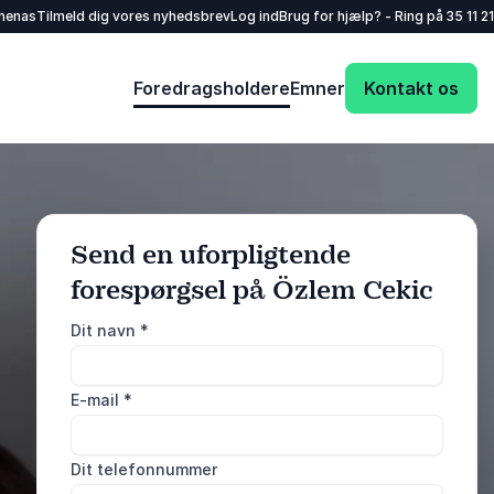
henas
Tilmeld dig vores nyhedsbrev
Log ind
Brug for hjælp? - Ring på
35 11 21
Foredragsholdere
Emner
Kontakt os
Send en uforpligtende
forespørgsel på Özlem Cekic
: @Model.ProfileF
Send forespørgsel
Dit navn
*
Eller ring
E-mail
*
35 11 21 31
Dit telefonnummer