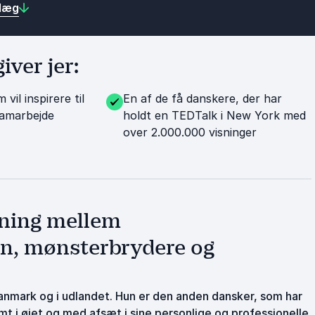
dlæg
ver jer:
vil inspirere til
En af de få danskere, der har
samarbejde
holdt en TEDTalk i New York med
over 2.000.000 visninger
gning mellem
on, mønsterbrydere og
anmark og i udlandet. Hun er den anden dansker, som har
t i øjet og med afsæt i sine personlige og professionelle