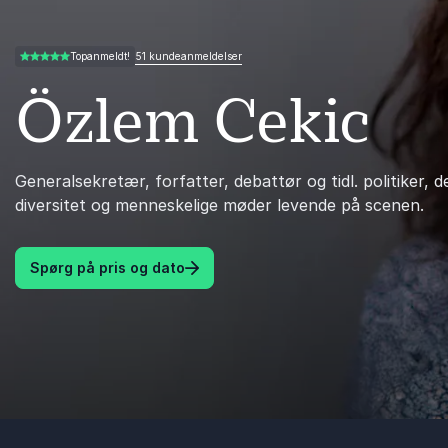
51 kundeanmeldelser
Topanmeldt!
4.98 ud af 5
Özlem Cekic
Generalsekretær, forfatter, debattør og tidl. politiker, d
diversitet og menneskelige møder levende på scenen.
Spørg på pris og dato