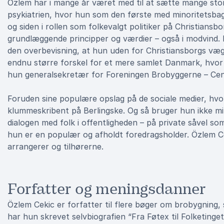
Özlem har i mange år været med til at sætte mange store
psykiatrien, hvor hun som den første med minoritetsbag
og siden i rollen som folkevalgt politiker på Christiansb
grundlæggende principper og værdier – også i modvind.
den overbevisning, at hun uden for Christiansborgs vægge
endnu større forskel for et mere samlet Danmark, hvor a
hun generalsekretær for Foreningen Brobyggerne – Cent
Foruden sine populære opslag på de sociale medier, hvo
klummeskribent på Berlingske. Og så bruger hun ikke min
dialogen med folk i offentligheden – på private såvel som
hun er en populær og afholdt foredragsholder. Özlem Cek
arrangerer og tilhørerne.
Forfatter og meningsdanner
Özlem Cekic er forfatter til flere bøger om brobygning,
har hun skrevet selvbiografien “Fra Føtex til Folketinge