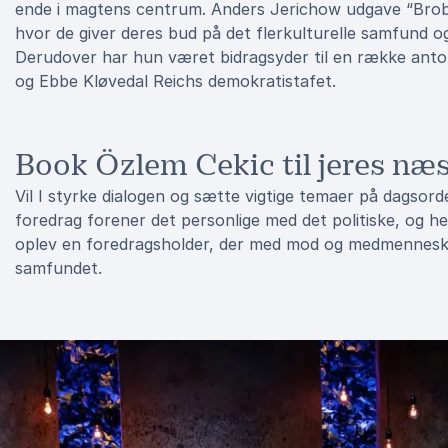
ende i magtens centrum. Anders Jerichow udgave “Brob
hvor de giver deres bud på det flerkulturelle samfund o
Derudover har hun været bidragsyder til en række antolo
og Ebbe Kløvedal Reichs demokratistafet.
Book Özlem Cekic til jeres næ
Vil I styrke dialogen og sætte vigtige temaer på dagsor
foredrag forener det personlige med det politiske, og 
oplev en foredragsholder, der med mod og medmenneskel
samfundet.