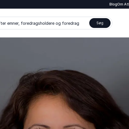
Blog
Om At
ter emner, foredragsholdere og foredrag
Søg