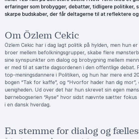
erfaringer som brobygger, debattør, tidligere politiker
skarpe budskaber, der får deltagerne til at reflektere og
Om Özlem Cekic
Özlem Cekic har i dag lagt politik på hylden, men hun e
broer mellem befolkningsgrupper, skabe flere mønsterbr
sine synspunkter om dialog og brobygning mellem mennes
er med til at sætte dagsordenen i den offentlige debat.
top-meningsdannere i Politiken, og hun har mere end 20
bogen “Tak for kaffe”, og “Hvorfor hader han dig mor”, d
uenigheden. Ud over det har hun skrevet sin egen mønste
børnebogserien “Ayse” hvor sidst nævnte sætter fokus p
i en dansk hverdag.
En stemme for dialog og fælle