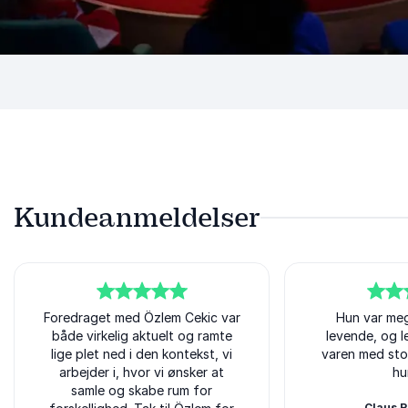
Kundeanmeldelser
5
Foredraget med Özlem Cekic var
ud af
5
5
ud af
Hun var me
5
både virkelig aktuelt og ramte
levende, og l
lige plet ned i den kontekst, vi
varen med sto
arbejder i, hvor vi ønsker at
hu
samle og skabe rum for
Claus 