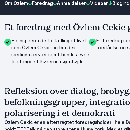
Om Özlem
Foredrag
Anmeldelser
Videoer
Blogin
Et foredrag med Özlem Cekic gi
En inspirerende fortælling af livet
Et foredrag som 
som Özlem Cekic, og hendes
forståelse og 
særlige nærvær samt hendes evne
til at møde tilhørerne i øjenhøjde
Refleksion over dialog, broby
befolkningsgrupper, integrati
polarisering i et demokrati
Özlem Cekic er en eftertragtet foredragsholder i hele D
holdt TEDTalk på den store scene i New York. Med et glim