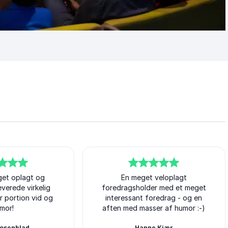
get oplagt og
5
ud af
En meget veloplagt
5
everede virkelig
foredragsholder med et meget
r portion vid og
interessant foredrag - og en
mor!
aften med masser af humor :-)
Rosenblad
Hanne Kjær