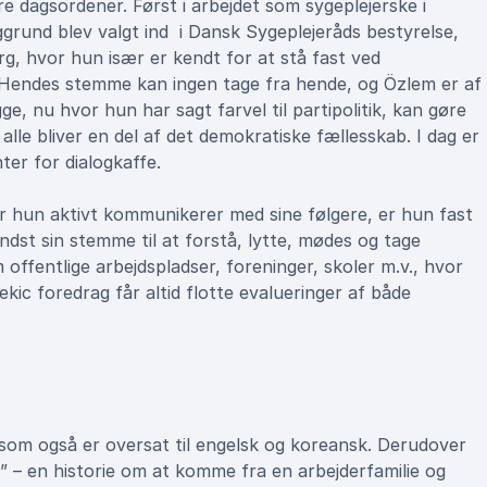
 dagsordener. Først i arbejdet som sygeplejerske i
grund blev valgt ind i Dansk Sygeplejeråds bestyrelse,
org, hvor hun især er kendt for at stå fast ved
 Hendes stemme kan ingen tage fra hende, og Özlem er af
, nu hvor hun har sagt farvel til partipolitik, kan gøre
lle bliver en del af det demokratiske fællesskab. I dag er
er for dialogkaffe.
r hun aktivt kommunikerer med sine følgere, er hun fast
dst sin stemme til at forstå, lytte, mødes og tage
 offentlige arbejdspladser, foreninger, skoler m.v., hvor
ic foredrag får altid flotte evalueringer af både
 som også er oversat til engelsk og koreansk. Derudover
t” – en historie om at komme fra en arbejderfamilie og