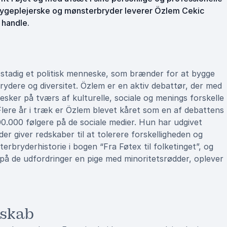
, sygeplejerske og mønsterbryder leverer Özlem Cekic
 handle.
r stadig et politisk menneske, som brænder for at bygge
ydere og diversitet. Özlem er en aktiv debattør, der med
ker på tværs af kulturelle, sociale og menings forskelle
 Flere år i træk er Özlem blevet kåret som en af debattens
0.000 følgere på de sociale medier. Hun har udgivet
er giver redskaber til at tolerere forskelligheden og
rbryderhistorie i bogen “Fra Føtex til folketinget”, og
å de udfordringer en pige med minoritetsrødder, oplever
sskab