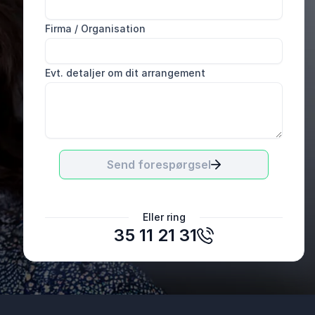
Firma / Organisation
Evt. detaljer om dit arrangement
Send forespørgsel
Mathilde Krüger
Eller ring
Folkehuset Kvaglund
35 11 21 31