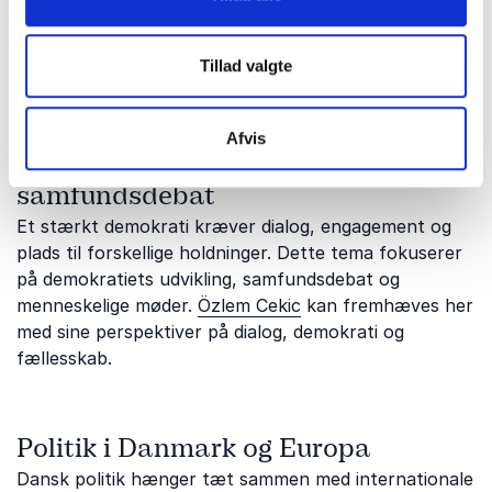
vælgerkommunikation.
Noa Redington
og
Jeppe Søe
kan bidrager med indsigtsfulde perspektiver på
Tillad valgte
kommunikation, medier og politik.
Afvis
Demokrati, dialog og
samfundsdebat
Et stærkt demokrati kræver dialog, engagement og
plads til forskellige holdninger. Dette tema fokuserer
på demokratiets udvikling, samfundsdebat og
menneskelige møder.
Özlem Cekic
kan fremhæves her
med sine perspektiver på dialog, demokrati og
fællesskab.
Politik i Danmark og Europa
Dansk politik hænger tæt sammen med internationale