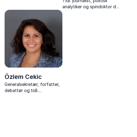
Tidl. journalist, politisk
med skarpe analyser af
analytiker og spindoktor der
dansk politik og medier
giver jer skarpe analyser,
historiske indblik og
underholdende historier fra
Christiansborg.
Özlem Cekic
Generalsekretær, forfatter,
debattør og tidl.
politiker, der gør dialog,
diversitet og menneskelige
møder levende på scenen.