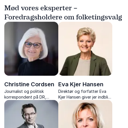
Mød vores eksperter –
Foredragsholdere om folketingsvalg
Christine Cordsen
Eva Kjer Hansen
Journalist og politisk
Direktør og forfatter Eva
korrespondent på DR,
Kjer Hansen giver jer indblik i
Christine Cordsen giver jer
politik på alle niveauer – fra
skarpe analyser og
Christiansborg til EU – med
fascinerende anekdoter fra
skarpe analyser og
mere end 30 år på
anekdoter.
Christiansborg.