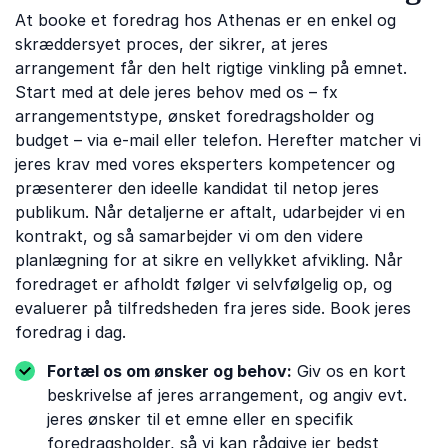
At booke et foredrag hos Athenas er en enkel og
skræddersyet proces, der sikrer, at jeres
arrangement får den helt rigtige vinkling på emnet.
Start med at dele jeres behov med os – fx
arrangementstype, ønsket foredragsholder og
budget – via e-mail eller telefon. Herefter matcher vi
jeres krav med vores eksperters kompetencer og
præsenterer den ideelle kandidat til netop jeres
publikum. Når detaljerne er aftalt, udarbejder vi en
kontrakt, og så samarbejder vi om den videre
planlægning for at sikre en vellykket afvikling. Når
foredraget er afholdt følger vi selvfølgelig op, og
evaluerer på tilfredsheden fra jeres side. Book jeres
foredrag i dag.
Fortæl os om ønsker og behov:
Giv os en kort
beskrivelse af jeres arrangement, og angiv evt.
jeres ønsker til et emne eller en specifik
foredragsholder, så vi kan rådgive jer bedst