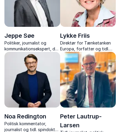
Jeppe Søe
Lykke Friis
Politiker, journalist og
Direktør for Tænketanken
kommunikationsekspert, der
Europa, forfatter og tidl.
giver jer skarpe indsigter i
Tysklandskorrespondent
ærlig og effektiv
kommunikation.
Noa Redington
Peter Lautrup-
Politisk kommentator,
Larsen
journalist og tidl. spindoktor