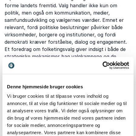
forme landets fremtid. Valg handler ikke kun om
politik, men også om kommunikation, medier,
samfundsudvikling og vælgernes værdier. Emnet er
relevant, fordi politiske beslutninger påvirker både
virksomheder, borgere og institutioner, og fordi
demokrati kræver forståelse, dialog og engagement.
Et foredrag om folketingsvalg giver indsigt i både de
strategiske mekanismer bag valgkampene og de
større samfundstendenser, der præger dansk politik.
Hvilke emner dækker vores
Denne hjemmeside bruger cookies
Vi bruger cookies til at tilpasse vores indhold og
foredrag om folketingsvalg?
annoncer, til at vise dig funktioner til sociale medier og til
Foredrag om folketingsvalg kombinerer politik,
at analysere vores trafik. Vi deler også oplysninger om
demokrati og kommunikation. Her får I indsigt i de
din brug af vores hjemmeside med vores partnere inden
vigtigste temaer, der præger moderne valgkampe og
for sociale medier, annonceringspartnere og
det politiske landskab.
analysepartnere. Vores partnere kan kombinere disse