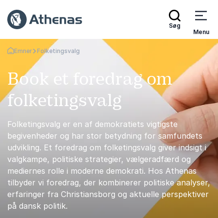
Søg
Menu
Emner
Folketingsvalg
Tilbage til forsiden
Book et foredrag om
folketingsvalg
Folketingsvalg er en af demokratiets vigtigste
begivenheder og har stor betydning for samfundets
udvikling. Et foredrag om folketingsvalg giver indsigt i
valgkampe, politiske strategier, vælgeradfærd og
mediernes rolle i moderne demokrati. Hos Athenas
tilbyder vi foredrag, der kombinerer politiske analyser,
erfaringer fra Christiansborg og aktuelle perspektiver
på dansk politik.