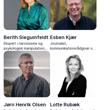
forandring.
Berith Siegumfeldt
Esben Kjær
Ekspert i narcissisme og
Journalist,
psykologisk manipulation,
kommunikationsrådgiver og
der giver jer viden, indsigt
forfatter, giver nye
og værktøjer til at håndtere
perspektiver på livet, døden
svære relationer.
og arbejdslivet
Jørn Henrik Olsen
Lotte Rubæk