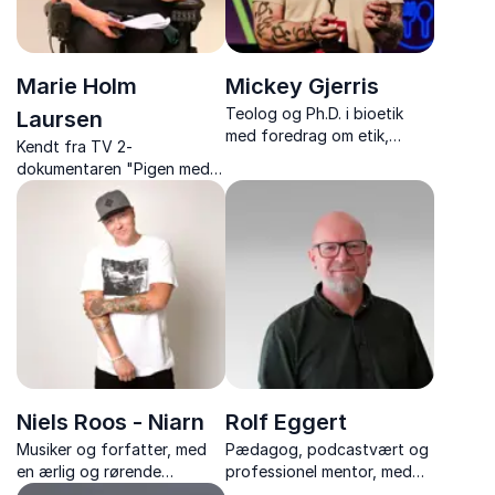
Marie Holm
Mickey Gjerris
Teolog og Ph.D. i bioetik
Laursen
med foredrag om etik,
Kendt fra TV 2-
værdier, klima, teknologi og
dokumentaren "Pigen med
svære dilemmaer.
knogler af glas" med et
rørende og humoristisk
foredrag om livsglæde
Niels Roos - Niarn
Rolf Eggert
Musiker og forfatter, med
Pædagog, podcastvært og
en ærlig og rørende
professionel mentor, med
fortælling om livet som
stærke foredrag om