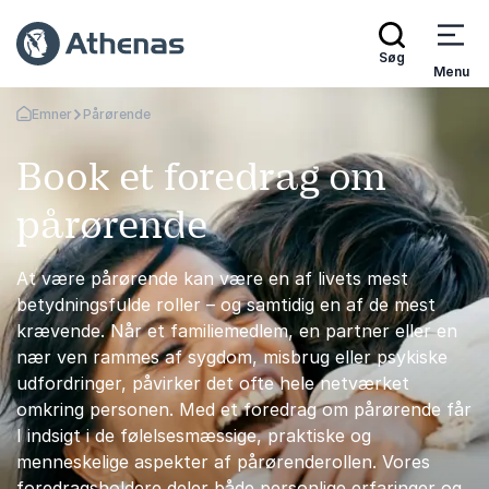
Søg
Menu
Emner
Pårørende
Tilbage til forsiden
Book et foredrag om
pårørende
At være pårørende kan være en af livets mest
betydningsfulde roller – og samtidig en af de mest
krævende. Når et familiemedlem, en partner eller en
nær ven rammes af sygdom, misbrug eller psykiske
udfordringer, påvirker det ofte hele netværket
omkring personen. Med et foredrag om pårørende får
I indsigt i de følelsesmæssige, praktiske og
menneskelige aspekter af pårørenderollen. Vores
foredragsholdere deler både personlige erfaringer og