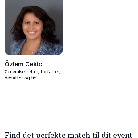
Niarn, misbruget og vejen til
mønsterbrud, relationer og
ædruelighed
håb – baseret på en livsrejse
fra modgang til
meningsfuldhed.
Özlem Cekic
Generalsekretær, forfatter,
debattør og tidl.
politiker, der gør dialog,
diversitet og menneskelige
møder levende på scenen.
Find det perfekte match til dit event