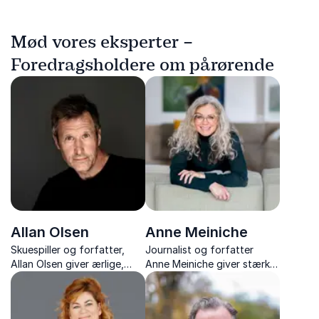
Mød vores eksperter –
Foredragsholdere om pårørende
Allan Olsen
Anne Meiniche
Skuespiller og forfatter,
Journalist og forfatter
Allan Olsen giver ærlige,
Anne Meiniche giver stærke
rørende og humoristiske
og humoristiske foredrag
foredrag om livet,
om sundhedsvæsenet set
alkoholisme og vejen til
gennem patientens øjne.