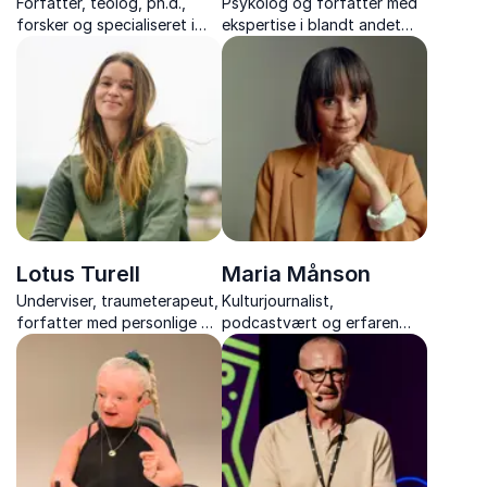
Forfatter, teolog, ph.d.,
Psykolog og forfatter med
forsker og specialiseret i
ekspertise i blandt andet
formidlingens kunst med
unges selvskadende adfærd
foredrag om kreativitet,
og digitale risikoadfærd
sorg, og livets paradokser
og store spørgsmål.
Lotus Turell
Maria Månson
Underviser, traumeterapeut,
Kulturjournalist,
forfatter med personlige og
podcastvært og erfaren
faglige oplæg om at bryde
formidler giver indsigt i livet
mønstre, styrke børn og
som pårørende, de
skabe varig forandring
forbudte følelser og at
finde balancen i krisetider.