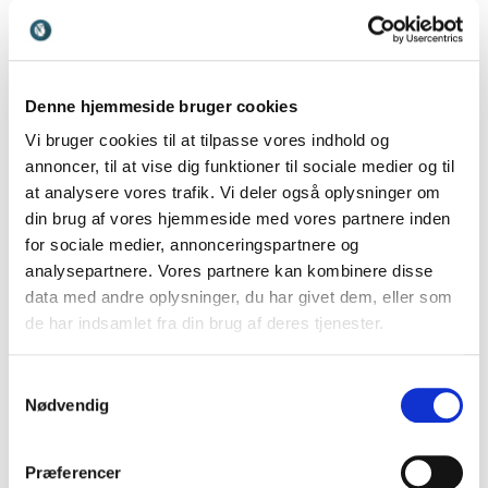
sundhedsvæsen eller myndigheder. Selvom pårørende
spiller en uvurderlig rolle, kan de også opleve
belastninger, der påvirker deres egen trivsel og
mentale sundhed. Derfor er der stigende fokus på,
Denne hjemmeside bruger cookies
hvordan samfundet kan støtte pårørende bedre og
Vi bruger cookies til at tilpasse vores indhold og
skabe større forståelse for de udfordringer, de
annoncer, til at vise dig funktioner til sociale medier og til
møder. Foredrag om pårørende giver indsigt,
at analysere vores trafik. Vi deler også oplysninger om
inspiration og konkrete perspektiver på en rolle, som
din brug af vores hjemmeside med vores partnere inden
mange mennesker vil opleve på et tidspunkt i livet.
for sociale medier, annonceringspartnere og
analysepartnere. Vores partnere kan kombinere disse
data med andre oplysninger, du har givet dem, eller som
Hvilke emner dækker vores
de har indsamlet fra din brug af deres tjenester.
foredrag om pårørende?
Samtykkevalg
Foredrag om pårørende spænder over både
Nødvendig
personlige erfaringer, psykologi, relationer og
konkrete værktøjer til at håndtere en krævende
Præferencer
hverdag.