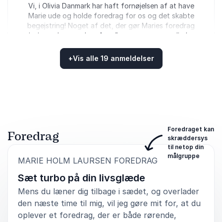
5
ud af
Vi, i Olivia Danmark har haft fornøjelsen af at have
5
Marie ude og holde foredrag for os og det skabte
begejstring! Noget af det, der gør Maries foredrag
rigtig godt, er, at hun formår at være meget direkte
og ærlig. Hun kommer med mange meget personlige
historier, som gør hendes oplæg gribende, sjovt og
+
Vis alle 19 anmeldelser
rørende på samme tid! Det er fascinerende at høre
Bedømt
4.74
/5 baseret på
19
kundeanmeldelser
hendes historie og få indblik i, hvordan hun tackler
modgang gang på gang og bliver stærkere og
stærkere som person. Det er meget tankevækkende
og noget alle kan lære af. Hun sendte en stor portion
livsglæde ud i rummet og satte mange tanker i gang
hos os. I Olivia Danmark vil vi bestemt anbefale at få
Foredraget kan
Foredrag
RulleMarie ud til et foredrag.
skræddersys
til netop din
Alice Søndergaard I. Meyerhoff
målgruppe
:
MARIE HOLM LAURSEN FOREDRAG
Olivia Danmark
Marie Holm Laursen
Sæt turbo på din livsglæde
Mens du læner dig tilbage i sædet, og overlader
den næste time til mig, vil jeg gøre mit for, at du
oplever et foredrag, der er både rørende,
5
Vi har afholdt to foredrags eftermiddage med Maries
ud af
5