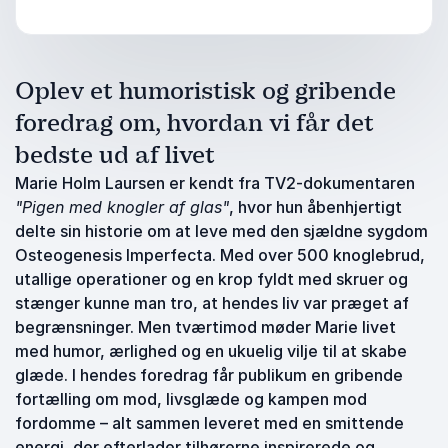
Oplev et humoristisk og gribende
foredrag om, hvordan vi får det
bedste ud af livet
Marie Holm Laursen er kendt fra TV2-dokumentaren
"Pigen med knogler af glas"
, hvor hun åbenhjertigt
delte sin historie om at leve med den sjældne sygdom
Osteogenesis Imperfecta. Med over 500 knoglebrud,
utallige operationer og en krop fyldt med skruer og
stænger kunne man tro, at hendes liv var præget af
begrænsninger. Men tværtimod møder Marie livet
med humor, ærlighed og en ukuelig vilje til at skabe
glæde. I hendes foredrag får publikum en gribende
fortælling om mod, livsglæde og kampen mod
fordomme – alt sammen leveret med en smittende
energi, der efterlader tilhørerne inspirerede og