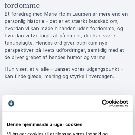
fordomme
Et foredrag med Marie Holm Laursen er mere end en
personlig historie – det er et stærkt budskab om,
hvordan vi kan møde hinanden uden fordomme, og
hvordan vi tør tage fat på emner, der kan være
tabubelagte. Hendes ord giver publikum nye
perspektiver på livets udfordringer, samtidig med at
de bliver grebet af hendes humor og varme.
Hun viser, at vi alle – uanset vores udgangspunkt –
kan finde glæde, mening og styrke i hverdagen.
Book Marie Holm Laursen til jeres
næste arrangement
Over 200 personer har allerede oplevet, hvordan
Denne hjemmeside bruger cookies
Marie formår at fange sit publikum med en unik
kombination af sårbarhed, humor og inspiration.
Vi bruger cookies til at tilpasse vores indhold og