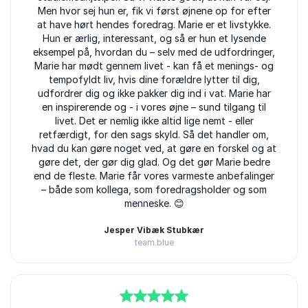
Men hvor sej hun er, fik vi først øjnene op for efter
at have hørt hendes foredrag. Marie er et livstykke.
Hun er ærlig, interessant, og så er hun et lysende
eksempel på, hvordan du – selv med de udfordringer,
Marie har mødt gennem livet - kan få et menings- og
tempofyldt liv, hvis dine forældre lytter til dig,
udfordrer dig og ikke pakker dig ind i vat. Marie har
en inspirerende og - i vores øjne – sund tilgang til
livet. Det er nemlig ikke altid lige nemt - eller
retfærdigt, for den sags skyld. Så det handler om,
hvad du kan gøre noget ved, at gøre en forskel og at
gøre det, der gør dig glad. Og det gør Marie bedre
end de fleste. Marie får vores varmeste anbefalinger
– både som kollega, som foredragsholder og som
menneske. 😊
Jesper Vibæk Stubkær
team.blue
Marie Holm Laursen