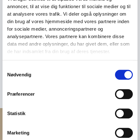
Hendes foredrag er oplagt til konferencer, seminarer,
annoncer, til at vise dig funktioner til sociale medier og til
foreninger, virksomheder og uddannelsesinstitutioner,
at analysere vores trafik. Vi deler også oplysninger om
hvor ønsket er at give deltagerne en oplevelse, der
din brug af vores hjemmeside med vores partnere inden
både rører og inspirerer.
for sociale medier, annonceringspartnere og
analysepartnere. Vores partnere kan kombinere disse
Når du booker et foredrag med Marie Holm Laursen,
data med andre oplysninger, du har givet dem, eller som
får du en stemme, der tør være ærlig om livets svære
de har indsamlet fra din brug af deres tjenester.
sider, men som samtidig insisterer på, at vi skal have
det bedste ud af livet. Et foredrag, der giver plads til
Samtykkevalg
grin, refleksion og måske en tåre – men som altid
Nødvendig
efterlader publikum med ny energi og inspiration til
selv at skabe gode oplevelser.
Præferencer
Statistik
Marketing