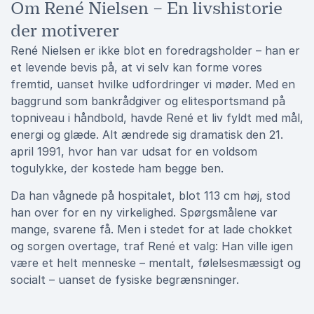
Om René Nielsen – En livshistorie
der motiverer
René Nielsen er ikke blot en foredragsholder – han er
et levende bevis på, at vi selv kan forme vores
fremtid, uanset hvilke udfordringer vi møder. Med en
baggrund som bankrådgiver og elitesportsmand på
topniveau i håndbold, havde René et liv fyldt med mål,
energi og glæde. Alt ændrede sig dramatisk den 21.
april 1991, hvor han var udsat for en voldsom
togulykke, der kostede ham begge ben.
Da han vågnede på hospitalet, blot 113 cm høj, stod
han over for en ny virkelighed. Spørgsmålene var
mange, svarene få. Men i stedet for at lade chokket
og sorgen overtage, traf René et valg: Han ville igen
være et helt menneske – mentalt, følelsesmæssigt og
socialt – uanset de fysiske begrænsninger.