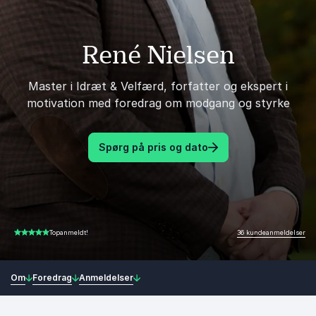
René Nielsen
Master i Idræt & Velfærd, forfatter og ekspert i
motivation med foredrag om modgang og styrke
Spørg på pris og dato
36 kundeanmeldelser
Topanmeldt!
4.81 ud af 5
Om
Foredrag
Anmeldelser