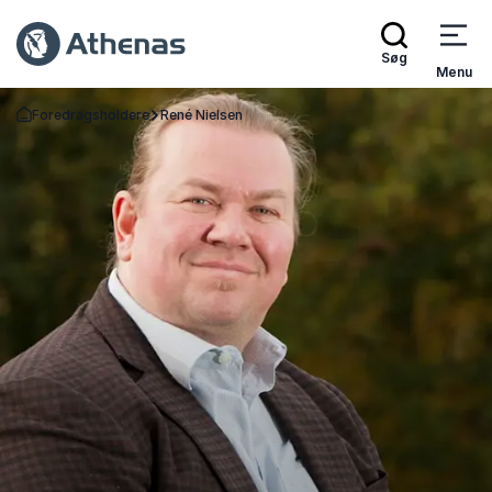
Søg
Menu
Foredragsholdere
René Nielsen
Tilbage til forsiden