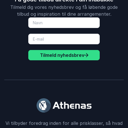
Tilmeld dig vores nyhedsbrev og få løbende gode
tilbud og inspiration til dine arrangementer.
4
Emotionelt, tankevækkende og provokerende på en
ud af
5
og samme tid. Vi var godt underholdt alle sammen og
vores forventninger blev opfyldt.
Jesper Askjær
If
René Nielsen
Tilmeld nyhedsbrev
5
ud af
5
Et rigtig godt foredrag
Margit Backmann
Erhvervskvinder Sønderjylland Syd
René Nielsen
5
Vi har selv evalueret blandt deltagerne til foredraget
ud af
5
Vi tilbyder foredrag inden for alle prisklasser, så hvad
og der var udbredt tilfredshed.