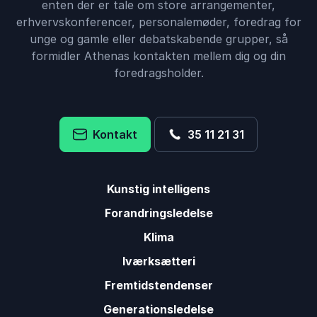
enten der er tale om store arrangementer,
erhvervskonferencer, personalemøder, foredrag for
Susan Post
unge og gamle eller debatskabende grupper, så
Region Hovedstaden, Center for Økonomi
René Nielsen
formidler Athenas kontakten mellem dig og din
foredragsholder.
5
ud af
Det var rigtig godt. Både alvorligt men også sjovt.
5
Kontakt
35 11 21 31
Zitta Zaar Olesen
Vestas Blades i Lem
René Nielsen
Kunstig intelligens
Forandringsledelse
5
ud af
5
Godkendt i allerhøjeste grad.
Klima
Kurt Bengtsen
Iværksætteri
Støtteforeningen for udviklingshæmmede i LTK
René Nielsen
Fremtidstendenser
Generationsledelse