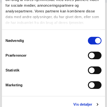
for sociale medier, annonceringspartnere og
analysepartnere. Vores partnere kan kombinere disse
data med andre oplysninger, du har givet dem, eller som
de har indsamlet fra din brug af deres tjenester.
Kundeanmeldelser
Samtykkevalg
Nødvendig
Præferencer
5
ud af
Meget dygtig, saglig, udfordrende, rørende og
5
relevant hele vejen igennem!
Statistik
Bjørn Petersen
CA
René Nielsen
Marketing
5
ud af
Han er en fantastisk og positiv mand
5
Vis detaljer