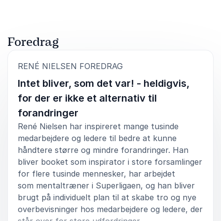
Helle Povelsen
Børnehuset Mariendal/selvejende institutioner
René Nielsen
Foredrag
:
RENÉ NIELSEN FOREDRAG
5
Kommentar fra en kollega: det var et rigtigt godt og
ud af
5
Intet bliver, som det var! - heldigvis,
inspirerende foredrag. Hans måde at fortælle på er
meget anderledes fra andre foredrag jeg tidligere har
for der er ikke et alternativ til
været til. Især det med, at han ikke giver alle
forandringer
informationer om sig selv til at starte med - men man
er ”tvunget” til at lytte med og lære ham og hans
René Nielsen har inspireret mange tusinde
historie at kende gennem hele fordraget synes jeg
medarbejdere og ledere til bedre at kunne
fungerede rigtig godt. Derudover synes jeg han
håndtere større og mindre forandringer. Han
havde mange gode pointer og gav meget stof til
bliver booket som inspirator i store forsamlinger
eftertanke
for flere tusinde mennesker, har arbejdet
Betina Kowalski
som mentaltræner i Superligaen, og han bliver
Nordlux A/S
brugt på individuelt plan til at skabe tro og nye
René Nielsen
overbevisninger hos medarbejdere og ledere, der
står over for store udfordringer.