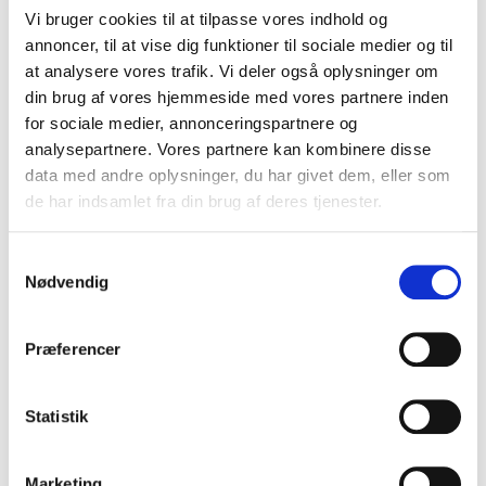
foredrag om glæde?
Vi bruger cookies til at tilpasse vores indhold og
Vores foredrag om glæde kan tage mange former: fra
annoncer, til at vise dig funktioner til sociale medier og til
humoristiske og underholdende fortællinger til dybt
at analysere vores trafik. Vi deler også oplysninger om
personlige foredrag om modgang, mening og livskraft.
din brug af vores hjemmeside med vores partnere inden
Herunder finder I centrale vinkler, der kan tilpasses
for sociale medier, annonceringspartnere og
jeres publikum og formål.
analysepartnere. Vores partnere kan kombinere disse
data med andre oplysninger, du har givet dem, eller som
de har indsamlet fra din brug af deres tjenester.
Humor, optimisme og livsglæde
Samtykkevalg
Humor kan åbne mennesker, skabe fællesskab og
Nødvendig
give fornyet energi i en travl hverdag. Et foredrag
med
Peter Frödin
kombinerer livsglæde,
underholdning og rørende anekdoter fra et langt liv
Præferencer
på scenen. Det er oplagt til jer, der ønsker et
foredrag, som både løfter stemningen og efterlader
Statistik
publikum med varme, eftertanke og smil.
Marketing