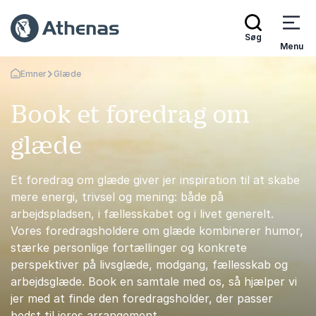
Søg
Menu
Emner
Glæde
Tilbage til forsiden
Book et foredrag om
glæde
Et foredrag om glæde giver jer inspiration til at skabe
mere energi, trivsel og mening: både på
arbejdspladsen, i fællesskabet og i livet generelt.
Vores foredragsholdere om glæde kombinerer humor,
stærke personlige fortællinger og konkrete
perspektiver på livsglæde, modgang, fællesskab og
arbejdsglæde. Book en samtale med os, så hjælper vi
jer med at finde den foredragsholder, der passer
bedst til jeres arrangement.