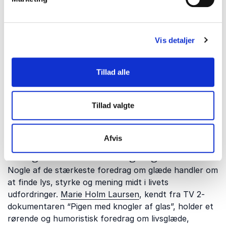
Arbejdsglæde, trivsel og humor på
arbejdspladsen
Vis detaljer
Glæde på arbejdspladsen handler om mere end sjove
øjeblikke: Det handler også om kultur, relationer og
hverdagsadfærd.
Tjelle Vejrup
giver indsigter i,
Tillad alle
hvordan humor kan gøre arbejdspladsen sjovere,
sundere og mere effektiv. Hans foredrag er relevant
for organisationer, der vil styrke trivsel, samarbejde
Tillad valgte
og energi i hverdagen.
Afvis
Livsglæde trods modgang
Nogle af de stærkeste foredrag om glæde handler om
at finde lys, styrke og mening midt i livets
udfordringer.
Marie Holm Laursen
, kendt fra TV 2-
dokumentaren “Pigen med knogler af glas”, holder et
rørende og humoristisk foredrag om livsglæde,