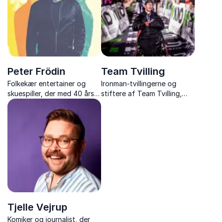
Peter Frödin
Team Tvilling
Folkekær entertainer og
Ironman-tvillingerne og
skuespiller, der med 40 års
stiftere af Team Tvilling,
erfaring spreder optimisme i
inspirerer med deres stærke
foredrag fyldt med humor,
fortælling om viljestyrke,
livsglæde og rørende
broderskab og at overvinde
anekdoter.
det umulige sammen.
Tjelle Vejrup
Komiker og journalist, der