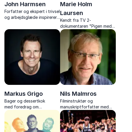
John Harmsen
Marie Holm
Forfatter og ekspert i trivsel
Laursen
og arbejdsglæde inspirerer
Kendt fra TV 2-
til mere arbejdsglæde og
dokumentaren "Pigen med
trivsel med humor, indsigt
knogler af glas" med et
og konkrete værktøjer, der
rørende og humoristisk
gør en forskel i hverdagen.
foredrag om livsglæde
Markus Grigo
Nils Malmros
Bager og dessertkok
Filminstruktør og
med foredrag om
manuskriptforfatter med
bagekunst, livsglæde og at
ærlige, rørende og
vende modgang til succes.
underholdende foredrag om
sit liv, sin filmkunst og sine
personlige oplevelser