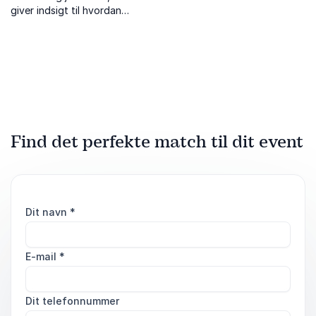
giver indsigt til hvordan
humor kan gøre jeres
arbejdsplads sjovere,
sundere og langt mere
effektiv.
Find det perfekte match til dit event
Dit navn
*
E-mail
*
Dit telefonnummer