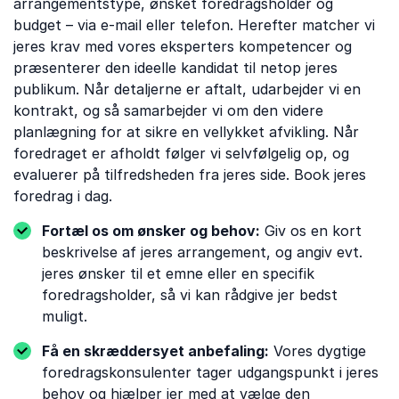
arrangementstype, ønsket foredragsholder og
budget – via e-mail eller telefon. Herefter matcher vi
jeres krav med vores eksperters kompetencer og
præsenterer den ideelle kandidat til netop jeres
publikum. Når detaljerne er aftalt, udarbejder vi en
kontrakt, og så samarbejder vi om den videre
planlægning for at sikre en vellykket afvikling. Når
foredraget er afholdt følger vi selvfølgelig op, og
evaluerer på tilfredsheden fra jeres side. Book jeres
foredrag i dag.
Fortæl os om ønsker og behov:
Giv os en kort
beskrivelse af jeres arrangement, og angiv evt.
jeres ønsker til et emne eller en specifik
foredragsholder, så vi kan rådgive jer bedst
muligt.
Få en skræddersyet anbefaling:
Vores dygtige
foredragskonsulenter tager udgangspunkt i jeres
behov og hjælper jer med at vælge den