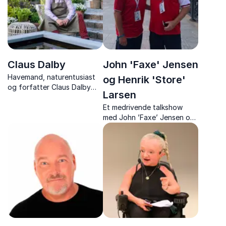
Claus Dalby
John 'Faxe' Jensen
Havemand, naturentusiast
og Henrik 'Store'
og forfatter Claus Dalby
Larsen
inviterer med sine foredrag
ind i et blomstrende univers
Et medrivende talkshow
fyldt med inspiration,
med John ’Faxe’ Jensen og
kreative idéer og
Henrik ’Store’ Larsen – to
fortællinger.
EM-legender, der deler
historier fra dansk fodbolds
største øjeblik.