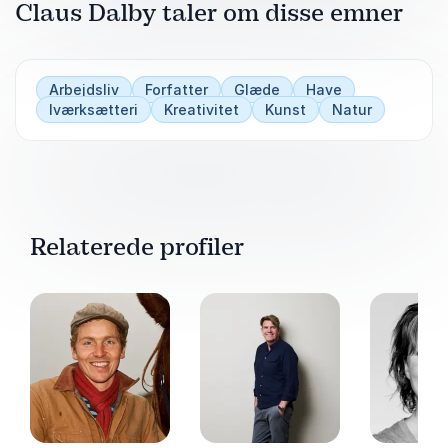
Claus Dalby taler om disse emner
sammensætninger af blomster, der egner sig til
krukker - fra vår til vinter. Desuden
introduceres mange løvplanter, hvis blade
passer smukt ind i forskellige
Arbejdsliv
Forfatter
Glæde
Have
farvesammenhænge og fremhæver blomsterne.
Iværksætteri
Kreativitet
Kunst
Natur
Relaterede profiler