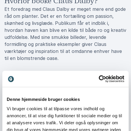
Hvorfor booke Claus Dalby?
Et foredrag med Claus Dalby er meget mere end gode
råd om planter. Det er en fortælling om passion,
skønhed og livsglæde. Publikum får et indblik i,
hvordan haven kan blive en kilde til både ro og kreativ
udfoldelse. Med sine smukke billeder, levende
formidling og praktiske eksempler giver Claus
værktøjer og inspiration til at omdanne enhver have
til en blomstrende oase.
Book Claus Dalby til jeres næste
arrangement
Uanset om I ønsker et foredrag for en haveforening,
Denne hjemmeside bruger cookies
et kulturelt arrangement eller et større publikum, vil
Vi bruger cookies til at tilpasse vores indhold og
Claus Dalby skabe en oplevelse, der engagerer og
annoncer, til at vise dig funktioner til sociale medier og til
inspirerer. Han formår at tale til både hjertet og
at analysere vores trafik. Vi deler også oplysninger om
hænderne – og efter et foredrag med ham vil
din brug af vores hjemmeside med vores partnere inden