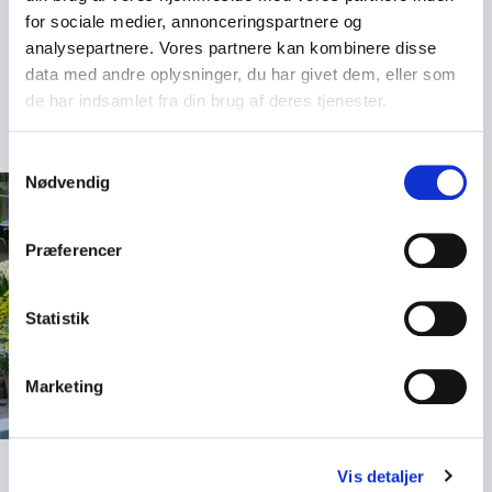
deltagerne gå hjem med en lyst til at skabe deres
for sociale medier, annonceringspartnere og
egne små paradis. Book Claus Dalby og oplev,
analysepartnere. Vores partnere kan kombinere disse
hvordan passionen for blomster og havedesign kan
data med andre oplysninger, du har givet dem, eller som
åbne nye perspektiver og bringe glæde i hverdagen.
de har indsamlet fra din brug af deres tjenester.
Samtykkevalg
Nødvendig
Præferencer
Statistik
Marketing
Vis detaljer