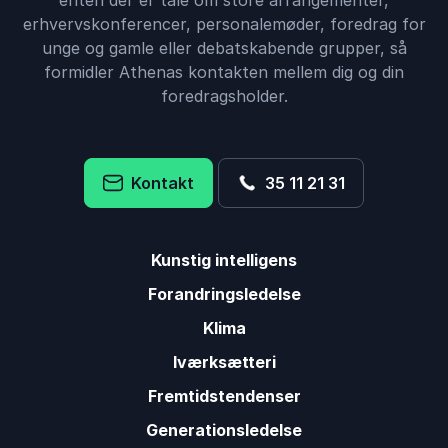
enten der er tale om store arrangementer,
erhvervskonferencer, personalemøder, foredrag for
unge og gamle eller debatskabende grupper, så
formidler Athenas kontakten mellem dig og din
foredragsholder.
Kontakt
35 11 21 31
Kunstig intelligens
Forandringsledelse
Klima
Iværksætteri
Fremtidstendenser
Generationsledelse