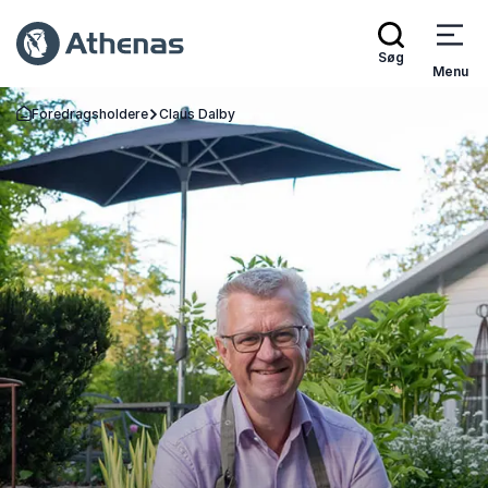
Søg
Menu
Foredragsholdere
Claus Dalby
Tilbage til forsiden