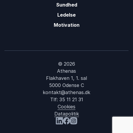
Sundhed
Ledelse
Motivation
© 2026
Athenas
Flakhaven 1, 1. sal
5000 Odense C
kontakt@athenas.dk
Tlf:
35 11 21 31
Cookies
Datapolitik
: Claus Dalby
Besøg os på LinkedIn
Besøg os på Facebook
Besøg os på Instagram