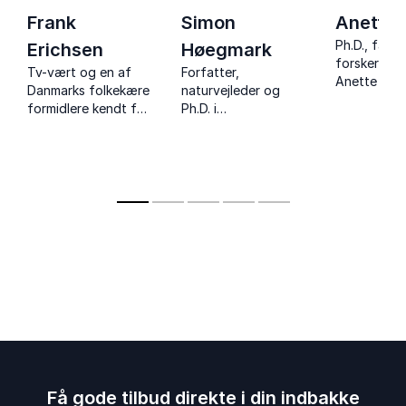
Frank
Simon
Anette
Ph.D., farm
Erichsen
Høegmark
forsker og l
Tv-vært og en af
Forfatter,
Anette Sam
Danmarks folkekære
naturvejleder og
ekspert i s
formidlere kendt for
Ph.D. i
sukker og b
sin jordnærhed og
naturpsykologi, der
og en unik 
kærlighed til naturen
inspirerer til bedre
med stor
- Inspirerer til at
trivsel gennem
gennemslag
tænke bæredygtigt
naturens helende
og tage ansvar for
kræfter.
fremtiden.
Få gode tilbud direkte i din indbakke