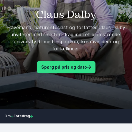
Claus Dalby
Havemand, naturentusiast og forfatter Claus Dalby
inviterer med sine foredrag ind i et blomstrende
univers fyldt med inspiration, kreative idéer og
fortællinger.
Spørg på pris og dato
Om
Foredrag