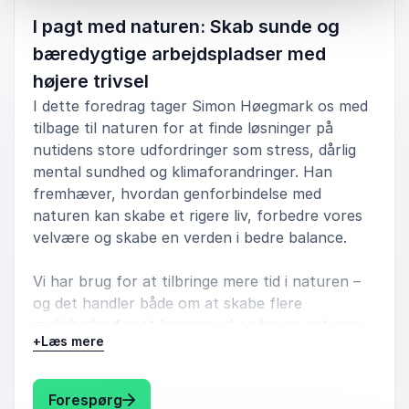
og ViNatur, har vi mærket effekten på bedre trivsel
I pagt med naturen: Skab sunde og
og arbejdsglæde, samt borgernes meget positive
reaktion på naturbaserede interventioner, både ude
bæredygtige arbejdspladser med
og inde. Vi har indgået et større samarbejde omkring
højere trivsel
kompetenceudvikling af alle Parkvængets 70
medarbejdere og fem ledere med udgangspunkt i
I dette foredrag tager Simon Høegmark os med
Simons metode. Denne kompetenceudvikling er et
tilbage til naturen for at finde løsninger på
skræddersyet uddannelsesforløb til medarbejderne.
nutidens store udfordringer som stress, dårlig
Uddannelsen er et stort skidt i den retning,
Parkvænget ønsker at gå, når det handler om at
mental sundhed og klimaforandringer. Han
støtte personlig recovery. Via NBMC-metoden,
fremhæver, hvordan genforbindelse med
udviklet af Simon Høegmark, vil uddannelsen
naturen kan skabe et rigere liv, forbedre vores
kvalificere medarbejderne til at planlægge
velvære og skabe en verden i bedre balance.
naturterapeutiske aktiviteter med fokus på
naturbaseret sundhedsfremme.
Vi har brug for at tilbringe mere tid i naturen –
Lena Haaning, Forstander
og det handler både om at skabe flere
Parkvænget – socialpsykiatrisk bosted i Glostrup
muligheder for at komme ud og bruge naturen
Simon Høegmark
+
Læs mere
til genopladning og refleksion, men også at få
naturen trukket indenfor på arbejdspladsen.
Forskning viser, at mere natur i vores hverdag
: Simon Høegmark I pagt med naturen: 
Forespørg