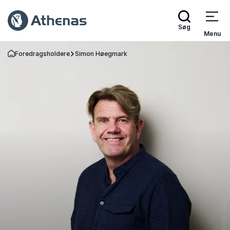
Søg
Menu
Foredragsholdere
Simon Høegmark
Tilbage til forsiden
Foto: Martin Kruse