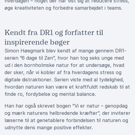
hverdagen – noget der har vist sig at reducere stress,
øge kreativiteten og forbedre samarbejdet i teams.
Kendt fra DR1 og forfatter til
inspirerende bøger
Simon Høegmark blev kendt af mange gennem DR1-
serien ”6 dage til Zen”, hvor han tog seks unge med
ud i den bornholmske natur for at undersøge, hvad
der sker, når vi kobler af fra hverdagens stress og
digitale distraktioner. Serien viste med al tydelighed,
hvordan naturen kan være et kraftfuldt redskab til at
finde ro, fordybelse og mental balance.
Han har også skrevet bogen ”Vi er natur – genopdag
og mærk naturens helbredende kræfter”, der inviterer
læserne til at genetablere forbindelsen til naturen og
udnytte dens mange positive effekter.