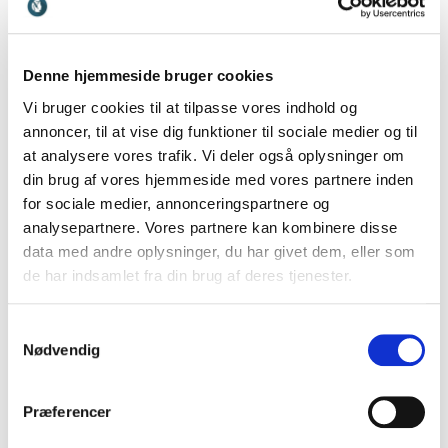
Denne hjemmeside bruger cookies
5
Fantastisk oplæg og en stor oplevelse, hvor alle fik
ud af
5
Vi bruger cookies til at tilpasse vores indhold og
noget godt med hjem.
annoncer, til at vise dig funktioner til sociale medier og til
Jesper Stæhr
at analysere vores trafik. Vi deler også oplysninger om
SDU- IMM- Biomedicinsk Lab
din brug af vores hjemmeside med vores partnere inden
Simon Høegmark
for sociale medier, annonceringspartnere og
analysepartnere. Vores partnere kan kombinere disse
data med andre oplysninger, du har givet dem, eller som
de har indsamlet fra din brug af deres tjenester.
5
ud af
At komme ind i Simons univers – og lukke ham ind i
5
vores – har været en fantastisk og lærerig oplevelse.
I første sæt blev vi taget i hånden og ført tilbage
Samtykkevalg
gennem evolutionen til de første mennesker på
Nødvendig
jorden og fik indblik i deres adfærd og deres
vandring over sletterne. Koblet med nyere
hjerneforskning om vores samspil med fortiden og
Præferencer
påvirkning af naturen, drog vi i silende regn i en lang
række ud over marken, ud mod vandet, gennem