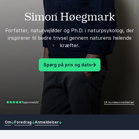
Simon Høegmark
Forfatter, naturvejleder og Ph.D. i naturpsykologi, der
inspirerer til bedre trivsel gennem naturens helende
kræfter.
Spørg på pris og dato
24 kundeanmeldelser
Topanmeldt!
4.75 ud af 5
Om
Foredrag
Anmeldelser