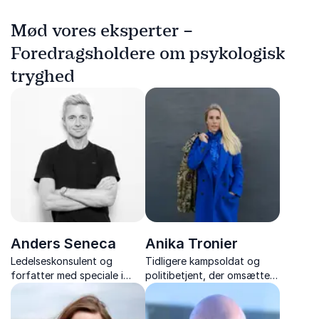
Mød vores eksperter –
Foredragsholdere om psykologisk
tryghed
Anders Seneca
Anika Tronier
Ledelseskonsulent og
Tidligere kampsoldat og
forfatter med speciale i
politibetjent, der omsætter
kerneopgaven, med fokus
frygt, mod og ansvar til
på hvordan vi kommer fra
konkret adfærd, kultur og
hensigt til handling, og fra
psykologisk tryghed i