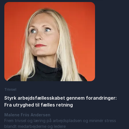
Trivsel
Styrk arbejdsfællesskabet gennem forandringer:
Fra utryghed til fælles retning
Malene Friis Andersen
Frem trivsel og læring på arbejdspladsen og minimér stress
blandt medarbejderne og ledere