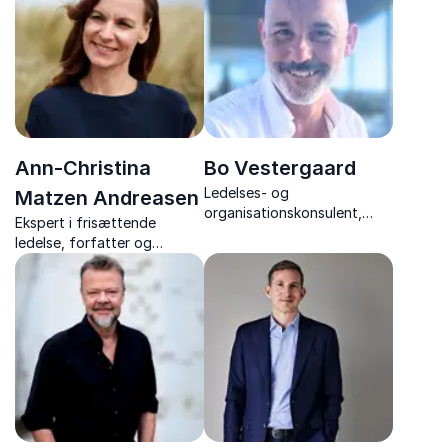
standarder til succes.
organisationer.
Ann-Christina
Bo Vestergaard
Ledelses- og
Matzen Andreasen
organisationskonsulent,
Ekspert i frisættende
underviser, og forfatter, der
ledelse, forfatter og
er ekspert i fair proces og
inspirerende
forandringsledelse
foredragsholder