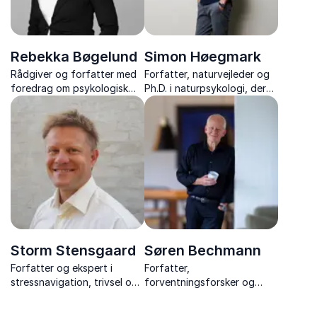
Rebekka Bøgelund
Simon Høegmark
Rådgiver og forfatter med
Forfatter, naturvejleder og
foredrag om psykologisk
Ph.D. i naturpsykologi, der
tryghed, trivsel, mod til at
inspirerer til bedre trivsel
fejle og ledelse af
gennem naturens helende
Generation Z.
kræfter.
Storm Stensgaard
Søren Bechmann
Forfatter og ekspert i
Forfatter,
stressnavigation, trivsel og
forventningsforsker og
regenerativ ledelse
foredragsholder viser
hvordan forventninger