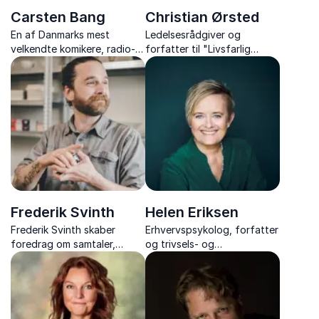
Carsten Bang
Christian Ørsted
En af Danmarks mest
Ledelsesrådgiver og
velkendte komikere, radio-
forfatter til "Livsfarlig
og tv-vært og formidler, gør
ledelse" og "Fatale
humor til et vigtigt værktøj i
forandringer". En af de mest
hverdagen og kulturen på
anvendte eksperter inden
arbejdspladsen.
for ledelse og psykologisk
tryghed.
Frederik Svinth
Helen Eriksen
Frederik Svinth skaber
Erhvervspsykolog, forfatter
foredrag om samtaler,
og trivsels- og
fællesskab og relationer
forandringsekspert
med varme, humor og et
sprog, der rammer det, vi
alle kender.