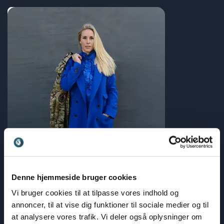
: Styrk arbejdsfællesskabet gennem forandr
Læs blogindlæg
Psykologisk tryghed
Mental styrke i teams handler ikke om at være hård
Denne hjemmeside bruger cookies
Anika Tronier
Vi bruger cookies til at tilpasse vores indhold og
Frygt, mod og ansvar i adfærd, kultur og samarbejde
annoncer, til at vise dig funktioner til sociale medier og til
at analysere vores trafik. Vi deler også oplysninger om
: Mental styrke i teams handler ikke om at
Læs blogindlæg