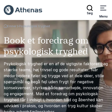
Søg
Menu
Emner
Psykologisk tryghed
Tilbage til forsiden
Book et foredrag om
psykologisk tryghed
Psykologisk tryghed er en af de vigtigste faktorer bag
stærke teams, høj trivsel og gode resultater. Når
medarbejdere føler sig trygge ved at dele idéer, stille
spørgsmål og begå fejl uden frygt for negative
konsekvenser, styrkes både samarbejde, innovation
og engagement. Med et foredrag om psykologisk
tryghed får I indsigt i, hvordan tillid og åbenhed kan
udvikles i praksis, og hvordan en tryg kultur skaber
bedre arbejdsfællesskaber.