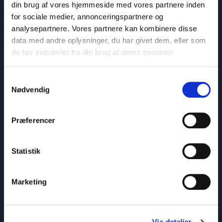
din brug af vores hjemmeside med vores partnere inden
for sociale medier, annonceringspartnere og
analysepartnere. Vores partnere kan kombinere disse
data med andre oplysninger, du har givet dem, eller som
de har indsamlet fra din brug af deres tjenester.
Samtykkevalg
Nødvendig
Præferencer
Psykologisk tryghed
Statistik
Psykologisk tryghed i 2026
Mads Herschend
Bliv inspireret og tag handling med små justeringer i hverdagen
Marketing
: Psykologisk tryghed i 2026
Læs blogindlæg
Vis detaljer