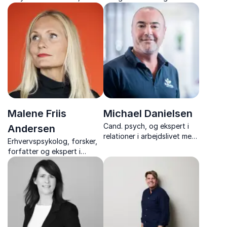
forskning og erfaring i
om psykologisk tryghed,
inspirerende foredrag om
samarbejde, trivsel og
trivsel og motivation.
ledelse, med konkrete
værktøjer, som I kan
implementere i jeres
hverdag.
Malene Friis
Michael Danielsen
Cand. psych, og ekspert i
Andersen
relationer i arbejdslivet med
Erhvervspsykolog, forsker,
foredrag om forråelse,
forfatter og ekspert i
psykologisk tryghed og
trivsel, stress, ledelse og
arbejdsglæde.
arbejdsmiljø.