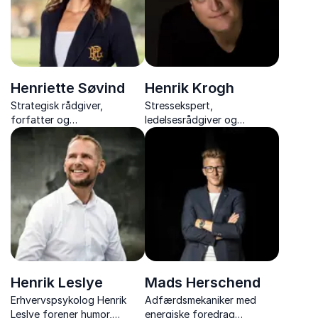
Henriette Søvind
Henrik Krogh
Strategisk rådgiver,
Stressekspert,
forfatter og
ledelsesrådgiver og
foredragsholder om EQ, CQ,
forfatter Henrik Krogh
ledelse og menneskelig
inspirerer med humor,
adfærd.
indsigt og praktiske
redskaber til at skabe trivsel
og bekæmpe stress.
Henrik Leslye
Mads Herschend
Erhvervspsykolog Henrik
Adfærdsmekaniker med
Leslye forener humor,
energiske foredrag