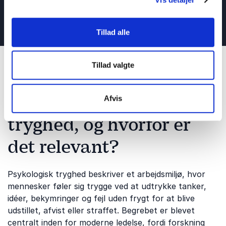
Læs alle blogindlæg
Tillad alle
Tillad valgte
Hvad er psykologisk
Afvis
tryghed, og hvorfor er
det relevant?
Psykologisk tryghed beskriver et arbejdsmiljø, hvor
mennesker føler sig trygge ved at udtrykke tanker,
idéer, bekymringer og fejl uden frygt for at blive
udstillet, afvist eller straffet. Begrebet er blevet
centralt inden for moderne ledelse, fordi forskning