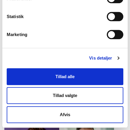
Statistik
Stine Bosse
Storm Stensgaard
Politiker og tidl. CEO og
Forfatter og ekspert i
Marketing
bestyrelsesformand, med
stressnavigation, trivsel og
fokus på ansvar,
regenerativ ledelse
bæredygtighed og
menneskelige værdier.
Vis detaljer
Tillad alle
Tillad valgte
Thomas Milsted
Thomas Mygind
Forfatter og en af landets
Tidligere tv-vært og ekspert
Afvis
mest erfarne eksperter i
i motivation og trivsel, med
stress, trivsel og
humoristiske og gribende
arbejdsglæde – med
foredrag om arbejdsglæde,