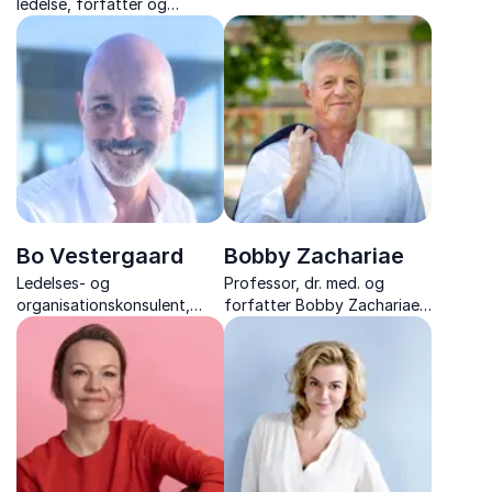
ledelse, forfatter og
og værktøjer til at håndtere
inspirerende
svære relationer.
foredragsholder
Bo Vestergaard
Bobby Zachariae
Ledelses- og
Professor, dr. med. og
organisationskonsulent,
forfatter Bobby Zachariae
underviser, og forfatter, der
inspirerer med forskning og
er ekspert i fair proces og
redskaber til
forandringsledelse
stresshåndtering, trivsel og
sundhed i en travl hverdag.