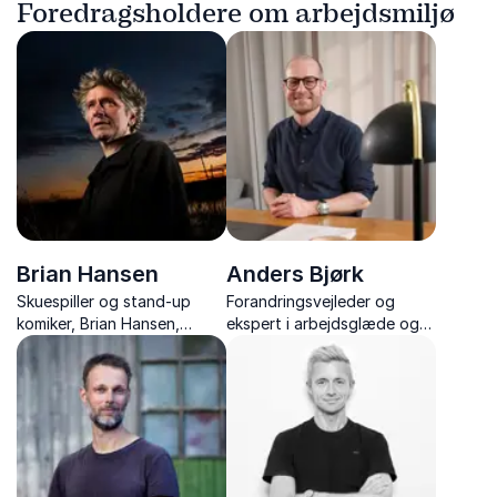
Foredragsholdere om arbejdsmiljø
Brian Hansen
Anders Bjørk
Skuespiller og stand-up
Forandringsvejleder og
komiker, Brian Hansen,
ekspert i arbejdsglæde og
kombinerer humor,
trivsel, der giver sin
teatererfaring og
ekspertise på håndtering af
psykologisk indsigt i
forandringer med nærvær,
engagerende foredrag om
humor og værktøjer.
kommunikation og
arbejdsglæde.