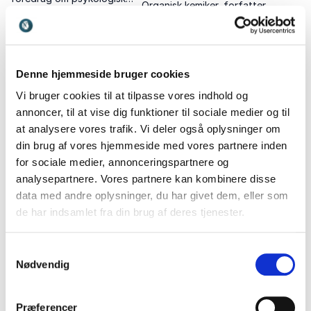
Organisk kemiker, forfatter
tryghed, trivsel, mod til at
og en af Skandinaviens
fejle og ledelse af
førende specialister i
Generation Z.
evidensbaseret
arbejdsglæde.
Denne hjemmeside bruger cookies
Vi bruger cookies til at tilpasse vores indhold og
annoncer, til at vise dig funktioner til sociale medier og til
at analysere vores trafik. Vi deler også oplysninger om
din brug af vores hjemmeside med vores partnere inden
for sociale medier, annonceringspartnere og
Rikke Østergaard
Signe Biering
analysepartnere. Vores partnere kan kombinere disse
Erhvervssociolog, forfatter
Ledelsescoach og ekspert i
data med andre oplysninger, du har givet dem, eller som
og ekspert i samarbejde,
kulturforskelle, diversitet og
de har indsamlet fra din brug af deres tjenester.
stress og konfliktløsning
forskelligheder på
arbejdspladsen
Samtykkevalg
Nødvendig
Præferencer