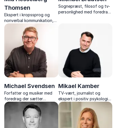
Sognepræst, filosof og tv-
Thomsen
personlighed med foredrag
Ekspert i kropssprog og
om livsglæde og ansvar.
nonverbal kommunikation,
sceneinstruktør og
Cand.pæd.
Michael Svendsen
Mikael Kamber
Forfatter og musiker med
TV-vært, journalist og
foredrag der sætter
ekspert i positiv psykologi
forandring, arbejdsglæde
med foredrag om
og motivation på
arbejdsglæde, trivsel,
dagsordenen
ledelse og kommunikation