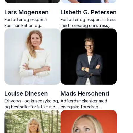
Lars Mogensen
Lisbeth G. Petersen
Forfatter og ekspert i
Forfatter og ekspert i stress
kommunikation og
med foredrag om stress,
konflikthåndtering som med
trivsel og arbejdsglæde,
nærvær og konkrete
hvor humor og konkrete
værktøjer guider mennesker
redskaber går hånd i hånd.
og teams gennem konflikter
mod konstruktiv udvikling
Louise Dinesen
Mads Herschend
Erhvervs- og krisepsykolog,
Adfærdsmekaniker med
og bestsellerforfatter med
energiske foredrag
foredrag om ledertrivsel,
om psykologisk tryghed,
arbejdskultur, risikoledelse
samarbejde, trivsel og
og transitioner i
ledelse, med konkrete
organisationer.
værktøjer, som I kan