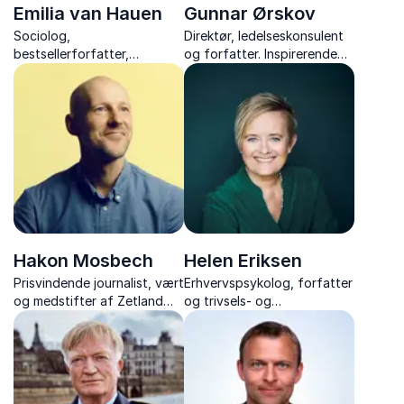
Emilia van Hauen
Gunnar Ørskov
Sociolog,
Direktør, ledelseskonsulent
bestsellerforfatter,
og forfatter. Inspirerende
bestyrelsesmedlem og
foredragsholder med tre
TEDx- speaker
årtiers erfaring i
arbejdsglæde, forandring
og kommunikation.
Hakon Mosbech
Helen Eriksen
Prisvindende journalist, vært
Erhvervspsykolog, forfatter
og medstifter af Zetland
og trivsels- og
om vejen til det gode,
forandringsekspert
meningsfulde arbejdsliv, om
iværksætteri og opfindelsen
af en ny slags journalistik.