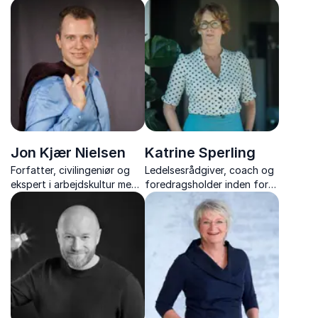
nærvær inspirerer til mere
til mere arbejdsglæde og
arbejdsglæde,
trivsel med humor, indsigt
modstandskraft og
og konkrete værktøjer, der
kreativitet i hverdagen.
gør en forskel i hverdagen.
Jon Kjær Nielsen
Katrine Sperling
Forfatter, civilingeniør og
Ledelsesrådgiver, coach og
ekspert i arbejdskultur med
foredragsholder inden for
foredrag der har fokus på
ledelse og bæredygtig
arbejdsglæde, trivsel og en
performance inspirerer til et
sund arbejdskultur, der kan
arbejdsliv i balance.
mærkes i hverdagen.