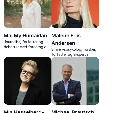
implementere i jeres
hverdag.
Maj My Humaidan
Malene Friis
Journalist, forfatter og
Andersen
debattør med foredrag om
Erhvervspsykolog, forsker,
samfundsnormer,
forfatter og ekspert i
bæredygtige valg og modet
trivsel, stress, ledelse og
til at leve anderledes.
arbejdsmiljø.
Mia Hesselberg-
Michael Brautsch