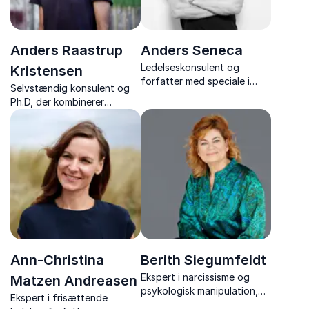
Anders Raastrup
Anders Seneca
Ledelseskonsulent og
Kristensen
forfatter med speciale i
Selvstændig konsulent og
kerneopgaven, med fokus
Ph.D, der kombinerer
på hvordan vi kommer fra
forskning og formidling i
hensigt til handling, og fra
foredrag om selvledelse og
standarder til succes.
balance i arbejde- og
privatliv
Ann-Christina
Berith Siegumfeldt
Ekspert i narcissisme og
Matzen Andreasen
psykologisk manipulation,
Ekspert i frisættende
der giver jer viden, indsigt