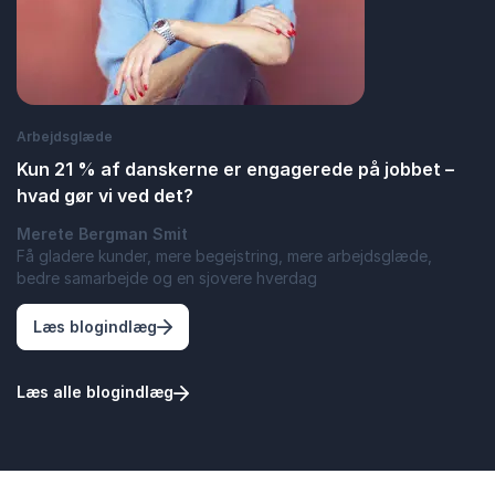
Arbejdsglæde
Kun 21 % af danskerne er engagerede på jobbet –
hvad gør vi ved det?
Merete Bergman Smit
Få gladere kunder, mere begejstring, mere arbejdsglæde,
bedre samarbejde og en sjovere hverdag
: Kun 21 % af danskerne er engagerede på 
Læs blogindlæg
Læs alle blogindlæg