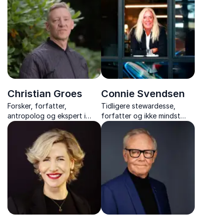
til både arbejde og privatliv.
foredrag.
Christian Groes
Connie Svendsen
Forsker, forfatter,
Tidligere stewardesse,
antropolog og ekspert i
forfatter og ikke mindst
høvdingeledelse og
smittende foredragsholder
neurodiversitet.
med arbejdsglæde, humor
og erfaring fra 30 år i
luften.