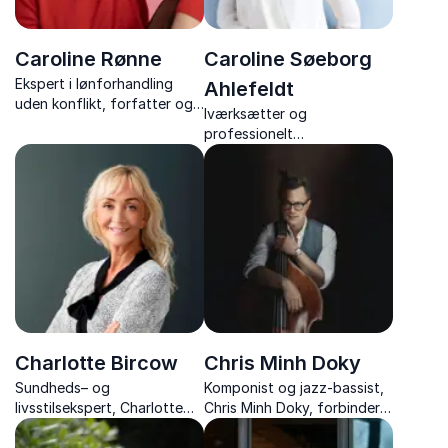
Caroline Rønne
Caroline Søeborg
Ekspert i lønforhandling
Ahlefeldt
uden konflikt, forfatter og
Iværksætter og
tidligere salgsdirektør med
professionelt
konkrete værktøjer til
bestyrelsesmedlem, Caroline
værdiskabende lønsamtaler
Søeborg Ahlefeldt er en
skarp, autentisk og
humoristisk foredragsholder.
Charlotte Bircow
Chris Minh Doky
Sundheds– og
Komponist og jazz-bassist,
livsstilsekspert, Charlotte
Chris Minh Doky, forbinder
Bircow, motiverer med
musik, nærvær og
livsglæde, humor og styrke
samarbejde i inspirerende