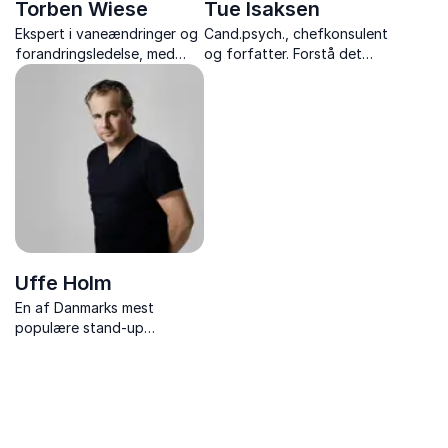
Torben Wiese
Tue Isaksen
Ekspert i vaneændringer og
Cand.psych., chefkonsulent
forandringsledelse, med
og forfatter. Forstå det
foredrag fyldt med humor,
biologiske perspektiv på
nærvær og værktøjer til et
stress, ledelse og
mere handlekraftigt
forandringer med Tue
arbejdsliv.
Isaksen.
Uffe Holm
En af Danmarks mest
populære stand-up
komikere – med foredrag,
der kombinerer humor og
hverdagens vigtige
budskaber om service og
arbejdsglæde