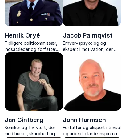
Henrik Oryé
Jacob Palmqvist
Tidligere politikommissær,
Erhvervspsykolog og
indsatsleder og forfatter.
ekspert i motivation, der
Få et unikt indblik i politiets
inspirerer teams og ledere til
frontlinje med Henrik Oryé.
at handle med energi,
klarhed og målrettethed.
Jan Gintberg
John Harmsen
Komiker og TV-vært, der
Forfatter og ekspert i trivsel
med humor, skarphed og
og arbejdsglæde inspirerer