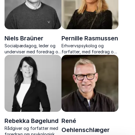
Niels Braüner
Pernille Rasmussen
Socialpædagog, leder og
Erhvervspsykolog og
underviser med foredrag om
forfatter, med foredrag om
skånsom magtanvendelse,
stressforebyggelse, psykisk
tryghed og relationer, og
robusthed og trivsel på
redskaber til at håndtere
arbejdspladsen.
voldsomme episoder
professionelt.
Rebekka Bøgelund
René
Rådgiver og forfatter med
Oehlenschlæger
foredrag om psykologisk