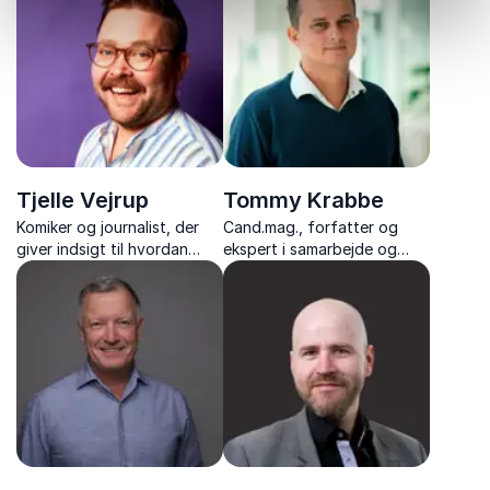
tusindvis af foredrag og
trivsel og motivation, der
flere bestsellere bag sig.
skaber varig forandring.
Tjelle Vejrup
Tommy Krabbe
Komiker og journalist, der
Cand.mag., forfatter og
giver indsigt til hvordan
ekspert i samarbejde og
humor kan gøre jeres
relationer, med over 1.500
arbejdsplads sjovere,
skræddersyede foredrag
sundere og langt mere
om forandring, trivsel og
effektiv.
menneskelig adfærd.