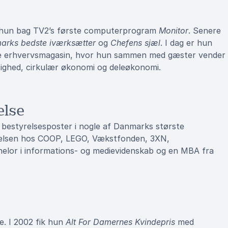
od hun bag TV2’s første computerprogram
Monitor
. Senere
arks bedste iværksætter
og
Chefens sjæl
. I dag er hun
e erhvervsmagasin, hvor hun sammen med gæster vender
ighed, cirkulær økonomi og deleøkonomi.
else
e bestyrelsesposter i nogle af Danmarks største
yrelsen hos COOP, LEGO, Vækstfonden, 3XN,
elor i informations- og medievidenskab og en MBA fra
e. I 2002 fik hun
Alt For Damernes Kvindepris
med