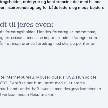
dragsholder, ordstyrer og konferencier, der med humor,
er inspirerende oplæg for både ledere og medarbejdere.
 til jeres event
lidt foredragsholder. Hendes foredrag er morsomme,
g entusiasme med sine imponerende erfaringer som
r I et inspirerende foredrag med skarpe pointer om
ste internetbureau, MouseHouse, i 1992. Hun solgte
2002. Derefter har hun været med til at starte
n har blandt andet haft succes med designvirksomheden
IT-virksomheden Resultmaker.