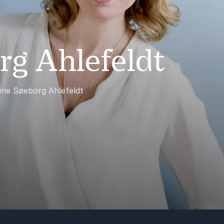
rg Ahlefeldt
ine Søeborg Ahlefeldt