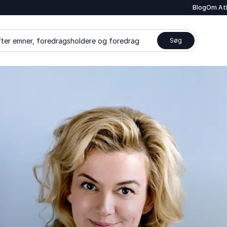
Blog
Om At
ter emner, foredragsholdere og foredrag
Søg