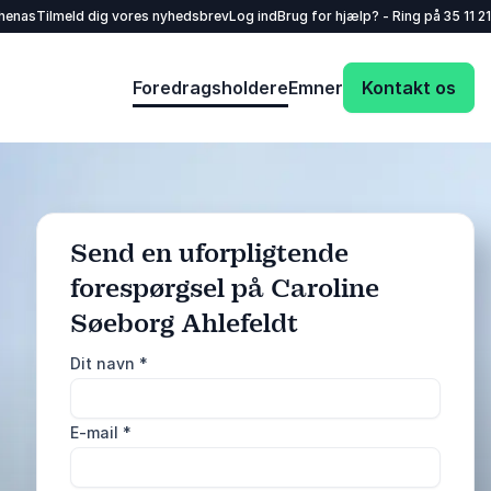
henas
Tilmeld dig vores nyhedsbrev
Log ind
Brug for hjælp? - Ring på
35 11 21
Foredragsholdere
Emner
Kontakt os
Send en uforpligtende
forespørgsel på Caroline
Søeborg Ahlefeldt
: @Model.ProfileF
Send forespørgsel
Dit navn
*
Eller ring
E-mail
*
35 11 21 31