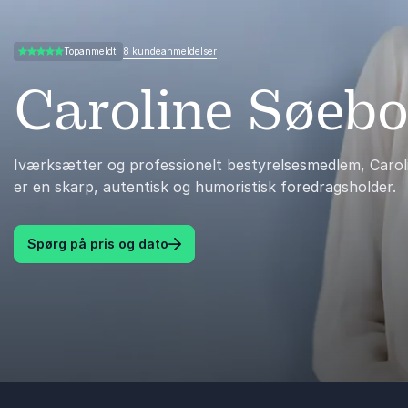
8 kundeanmeldelser
Topanmeldt!
4.88 ud af 5
Caroline Søebo
Iværksætter og professionelt bestyrelsesmedlem, Carol
er en skarp, autentisk og humoristisk foredragsholder.
Spørg på pris og dato