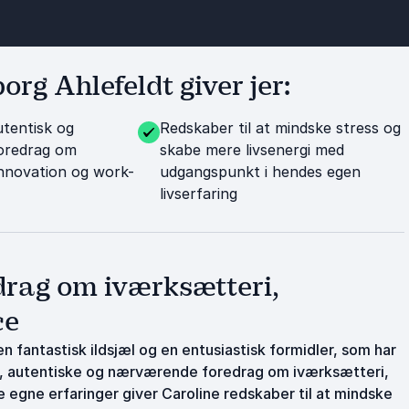
rg Ahlefeldt giver jer:
tentisk og
Redskaber til at mindske stress og
oredrag om
skabe mere livsenergi med
innovation og work-
udgangspunkt i hendes egen
livserfaring
rag om iværksætteri,
ce
n fantastisk ildsjæl og en entusiastisk formidler, som har
e, autentiske og nærværende foredrag om iværksætteri,
 egne erfaringer giver Caroline redskaber til at mindske