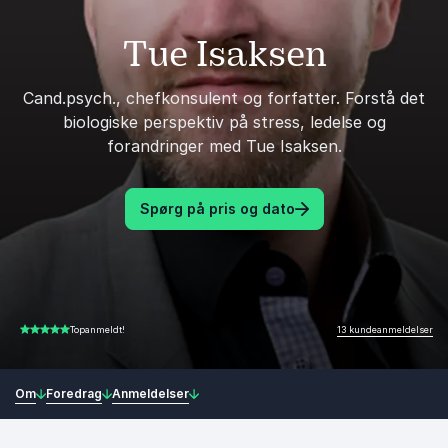
Tue Isaksen
Cand.psych., chefkonsulent og forfatter. Forstå det
biologiske perspektiv på stress, ledelse og
forandringer med Tue Isaksen.
Spørg på pris og dato
13 kundeanmeldelser
Topanmeldt!
4.92 ud af 5
Om
Foredrag
Anmeldelser