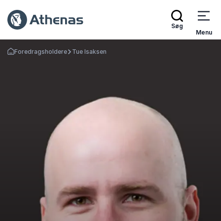
Søg
Menu
Foredragsholdere
Tue Isaksen
Tilbage til forsiden