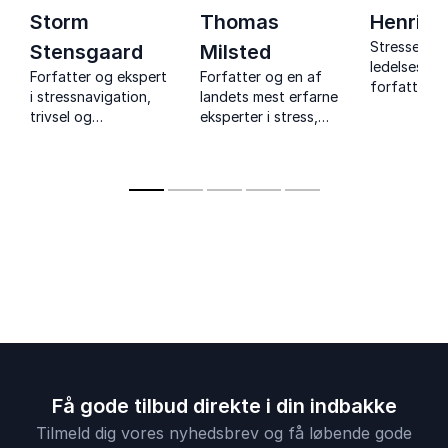
Storm
Thomas
Henrik 
Stressekspe
Stensgaard
Milsted
ledelsesråd
Forfatter og ekspert
Forfatter og en af
forfatter H
i stressnavigation,
landets mest erfarne
Krogh inspi
trivsel og
eksperter i stress,
humor, inds
regenerativ ledelse
trivsel og
praktiske r
arbejdsglæde – med
til at skabe
tusindvis af
bekæmpe st
foredrag og flere
bestsellere bag sig.
Få gode tilbud direkte i din indbakke
Tilmeld dig vores nyhedsbrev og få løbende gode