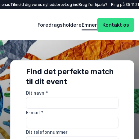
henas
Tilmeld dig vores nyhedsbrev
Log ind
Brug for hjælp? - Ring på
35 11 21
Foredragsholdere
Emner
Kontakt os
Find det perfekte match
til dit event
Dit navn
*
E-mail
*
Dit telefonnummer