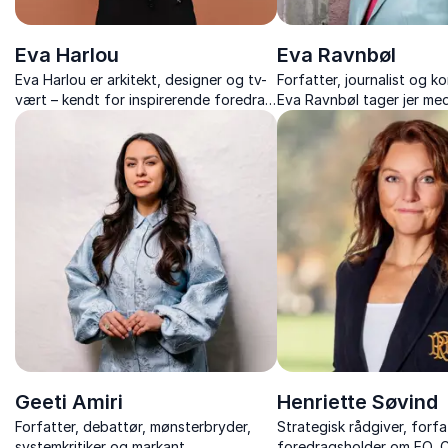
Eva Harlou
Eva Ravnbøl
Eva Harlou er arkitekt, designer og tv-
Forfatter, journalist og 
vært – kendt for inspirerende foredrag
Eva Ravnbøl tager jer me
om skønhed, æstetik og arkitektur.
facaden i Italien – fra kul
politik, religion og mafia.
Geeti Amiri
Henriette Søvind
Forfatter, debattør, mønsterbryder,
Strategisk rådgiver, forfa
systemkritiker og markant
foredragsholder om EQ, C