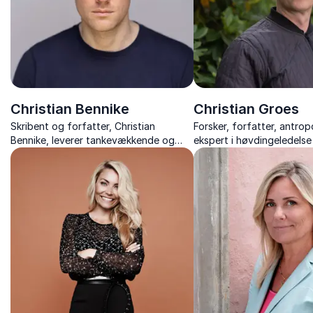
Christian Bennike
Christian Groes
Skribent og forfatter, Christian
Forsker, forfatter, antro
Bennike, leverer tankevækkende og
ekspert i høvdingeledelse
underholdende foredrag, der sætter
neurodiversitet.
30 års kultur og politik i perspektiv.