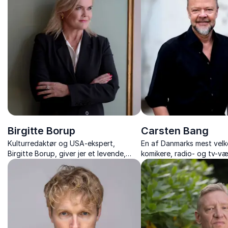
Birgitte Borup
Carsten Bang
Kulturredaktør og USA-ekspert,
En af Danmarks mest vel
Birgitte Borup, giver jer et levende,
komikere, radio- og tv-væ
skarpt og humoristisk foredrag om
formidler, gør humor til et
USA’s politik, kultur og de strømninger,
værktøj i hverdagen og k
der påvirker os alle.
arbejdspladsen.