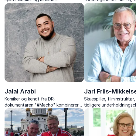
meningsdanner
menneskelig adfærd.
Jalal Arabi
Jarl Friis-Mikkels
Komiker og kendt fra DR-
Skuespiller, filminstruktør
dokumentaren "#Macho" kombinerer
tidligere underholdningsc
humor og alvor i en stærk fortælling
Danmarks Radio.
om at finde sin identitet og skabe rum
for forskellighed.