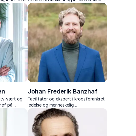
fortællinger om mod, drømme og
styrken til at følge sin egen vej.
en
Johan Frederik Banzhaf
, tv-vært og
Facilitator og ekspert i kropsforankret
hef på
ledelse og menneskelig
bæredygtighed.