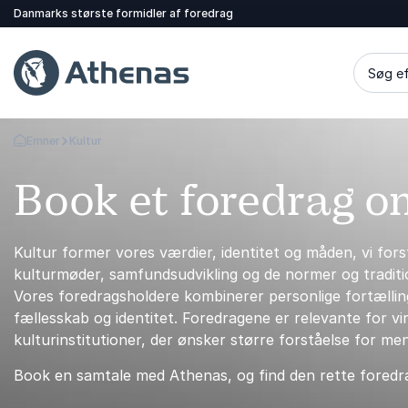
Danmarks største formidler af foredrag
Søg ef
Emner
Kultur
Tilbage til forsiden
Book et foredrag o
Kultur former vores værdier, identitet og måden, vi fors
kulturmøder, samfundsudvikling og de normer og tradit
Vores foredragsholdere kombinerer personlige fortælling
fællesskab og identitet. Foredragene er relevante for vi
kulturinstitutioner, der ønsker større forståelse for me
Book en samtale med Athenas, og find den rette foredra