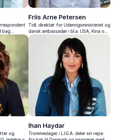
Friis Arne Petersen
korrespondent
Tidl. direktør for Udenrigsministeriet og
d bag
dansk ambassadør i bl.a. USA, Kina og
tur og mad til
Tyskland
Ihan Haydar
tter og
Trommeslager i L.I.G.A. deler sin rejse
Q, ledelse og
fra Irak til Danmark og inspirerer med