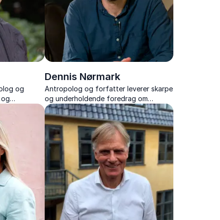
Dennis Nørmark
polog og
Antropolog og forfatter leverer skarpe
 og
og underholdende foredrag om
pseudoarbejde, kulturforståelse og
fremtidens arbejdsmarked.