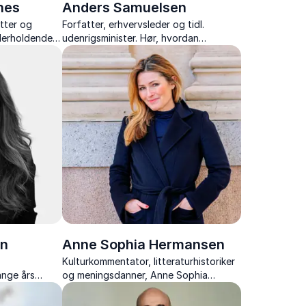
hes
Anders Samuelsen
tter og
Forfatter, erhvervsleder og tidl.
nderholdende
udenrigsminister. Hør, hvordan
 og sprog –
fællesskab, værdier og handlekraft gør
 pointer.
Danmark til et samfund, der lykkes mod
alle odds.
en
Anne Sophia Hermansen
Kulturkommentator, litteraturhistoriker
ange års
og meningsdanner, Anne Sophia
 live-scener.
Hermansen, giver klare perspektiver på
tidsånd, kultur og generationskløfter.