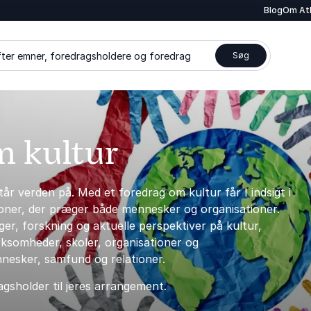
Blog
Om At
ter emner, foredragsholdere og foredrag
Søg
m kultur
tår verden på. Med et foredrag om kultur får I indsigt i
ioner, der præger både mennesker og organisationer.
er, forskning og aktuelle perspektiver på kultur,
rksomheder, skoler, organisationer og
nnesker, samfund og relationer.
gsholder til jeres arrangement.