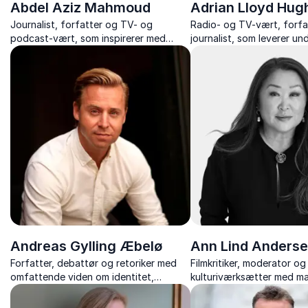
Abdel Aziz Mahmoud
Adrian Lloyd Hug
Journalist, forfatter og TV- og
Radio- og TV-vært, forfa
podcast-vært, som inspirerer med
journalist, som leverer u
foredrag om diversitet, identitet og
foredrag om kunst, kultur
inklusion – med humor, dybde og
altid med humor og skarpe
personlige erfaringer.
Andreas Gylling Æbelø
Ann Lind Anders
Forfatter, debattør og retoriker med
Filmkritiker, moderator og
omfattende viden om identitet,
kulturiværksætter med m
diversitet og værdier.
erfaring fra tv, medier og