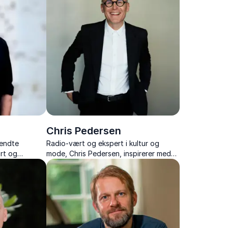
Chris Pedersen
kendte
Radio-vært og ekspert i kultur og
rt og
mode, Chris Pedersen, inspirerer med
 vigtigt
foredrag om mode, kultur og samfund
ulturen på
– altid med kant og humor.