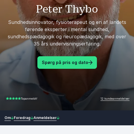
Peter Thybo
Sundhedsinnovator, fysioterapeut og en af landets
førende eksperter i mental sundhed,
sundhedspædagogik og neuropædagogik, med over
35 års undervisningserfaring.
Spørg på pris og dato
12 kundeanmeldelser
Topanmeldt!
4.83 ud af 5
Om
Foredrag
Anmeldelser