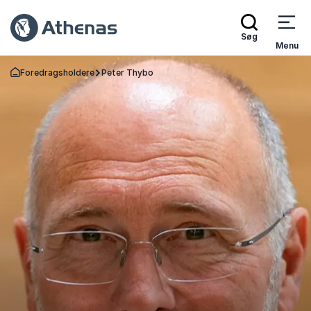
Søg
Menu
Foredragsholdere
Peter Thybo
Tilbage til forsiden