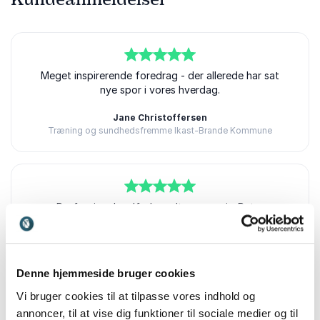
5
ud af
Meget inspirerende foredrag - der allerede har sat
5
nye spor i vores hverdag.
Jane Christoffersen
Træning og sundhedsfremme Ikast-Brande Kommune
Peter Thybo
5
ud af
Professionel, velforberedt og præcis. Peter
5
formidlede neuropædagogik med ro, humor og
tyngde – og gav deltagerne noget, de kan bruge i
morgen.
Denne hjemmeside bruger cookies
Jeanette Lagrelius
Attrives A/S
Vi bruger cookies til at tilpasse vores indhold og
Peter Thybo
annoncer, til at vise dig funktioner til sociale medier og til