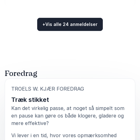
Troels W. Kjær
+
Vis alle 24 anmeldelser
5
ud af
Meget tilfreds. Virkelig god oplægsholder! Der er
5
Bedømt
5.00
/5 baseret på
24
kundeanmeldelser
kommet rigtig god feedback fra deltagerne.
Solrun Stig-Bjørnø
Helsingør Kommune
Troels W. Kjær
Foredrag
:
TROELS W. KJÆR FOREDRAG
5
ud af
Der er bred enighed om at foredraget v. Troels W.
5
Kjær var inddragende og indlevende - et rigtig godt
Træk stikket
foredrag, som gav anledning til gode refleksioner i
organisatorisk såvel som personligt perspektiv.
Kan det virkelig passe, at noget så simpelt som
en pause kan gøre os både klogere, gladere og
Dorthe Mechernsée
mere effektive?
Synscenter Refsnæs, Region Sjælland
Troels W. Kjær
Vi lever i en tid, hvor vores opmærksomhed