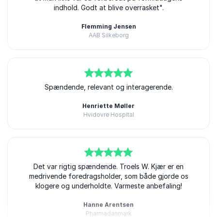
indhold. Godt at blive overrasket".
Flemming Jensen
AAB Silkeborg
Troels W. Kjær
5
ud af
Spændende, relevant og interagerende.
5
Henriette Møller
Hvidovre Hospital
Troels W. Kjær
5
ud af
Det var rigtig spændende. Troels W. Kjær er en
5
medrivende foredragsholder, som både gjorde os
klogere og underholdte. Varmeste anbefaling!
Hanne Arentsen
Pharmadanmark