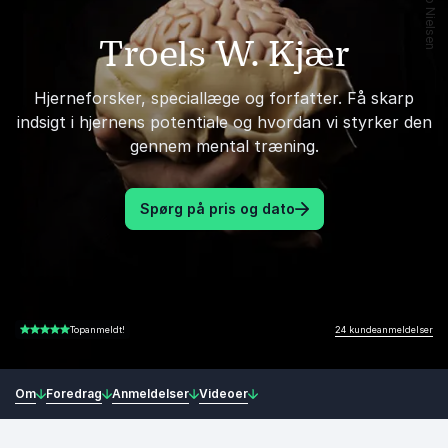
Troels W. Kjær
Hjerneforsker, speciallæge og forfatter. Få skarp
indsigt i hjernens potentiale og hvordan vi styrker den
gennem mental træning.
Spørg på pris og dato
24 kundeanmeldelser
Topanmeldt!
5.00 ud af 5
Om
Foredrag
Anmeldelser
Videoer