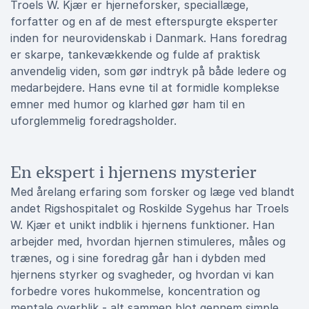
Troels W. Kjær er hjerneforsker, speciallæge,
forfatter og en af de mest efterspurgte eksperter
inden for neurovidenskab i Danmark. Hans foredrag
er skarpe, tankevækkende og fulde af praktisk
anvendelig viden, som gør indtryk på både ledere og
medarbejdere. Hans evne til at formidle komplekse
emner med humor og klarhed gør ham til en
uforglemmelig foredragsholder.
En ekspert i hjernens mysterier
Med årelang erfaring som forsker og læge ved blandt
andet Rigshospitalet og Roskilde Sygehus har Troels
W. Kjær et unikt indblik i hjernens funktioner. Han
arbejder med, hvordan hjernen stimuleres, måles og
trænes, og i sine foredrag går han i dybden med
hjernens styrker og svagheder, og hvordan vi kan
forbedre vores hukommelse, koncentration og
mentale overblik - alt sammen blot gennem simple