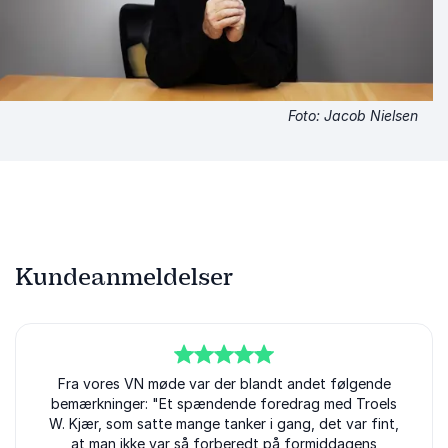
Foto: Jacob Nielsen
Kundeanmeldelser
5
ud af
Fra vores VN møde var der blandt andet følgende
5
bemærkninger: "Et spændende foredrag med Troels
W. Kjær, som satte mange tanker i gang, det var fint,
at man ikke var så forberedt på formiddagens