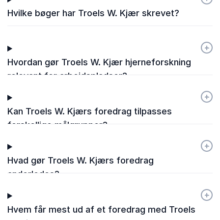
Hvilke bøger har Troels W. Kjær skrevet?
+
-
Hvordan gør Troels W. Kjær hjerneforskning
relevant for arbejdspladser?
+
-
Kan Troels W. Kjærs foredrag tilpasses
forskellige målgrupper?
+
-
Hvad gør Troels W. Kjærs foredrag
anderledes?
+
-
Hvem får mest ud af et foredrag med Troels