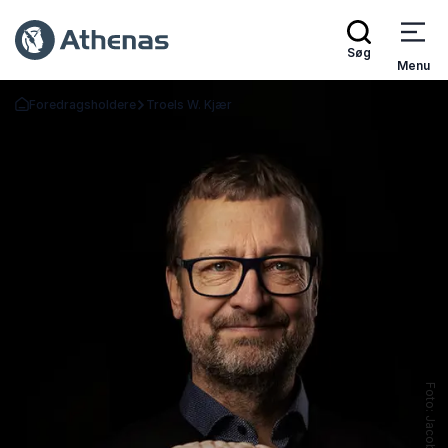
Søg
Menu
Foredragsholdere
Troels W. Kjær
Tilbage til forsiden
Foto: Jacob Nielsen