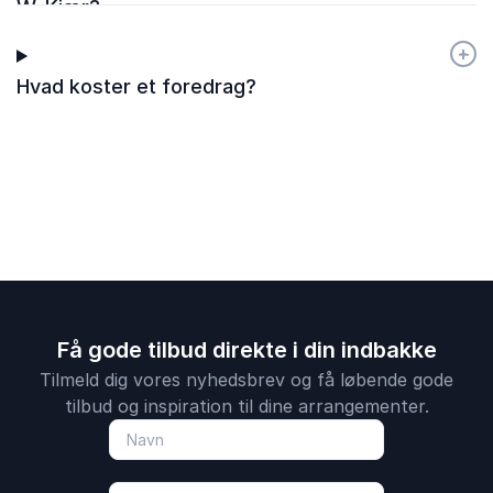
W. Kjær?
+
-
Hvad koster et foredrag?
Få gode tilbud direkte i din indbakke
Tilmeld dig vores nyhedsbrev og få løbende gode
tilbud og inspiration til dine arrangementer.