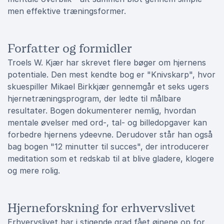
men effektive træningsformer.
Forfatter og formidler
Troels W. Kjær har skrevet flere bøger om hjernens
potentiale. Den mest kendte bog er "Knivskarp", hvor
skuespiller Mikael Birkkjær gennemgår et seks ugers
hjernetræningsprogram, der ledte til målbare
resultater. Bogen dokumenterer nemlig, hvordan
mentale øvelser med ord-, tal- og billedopgaver kan
forbedre hjernens ydeevne. Derudover står han også
bag bogen "12 minutter til succes", der introducerer
meditation som et redskab til at blive gladere, klogere
og mere rolig.
Hjerneforskning for erhvervslivet
Erhvervslivet har i stigende grad fået øjnene op for