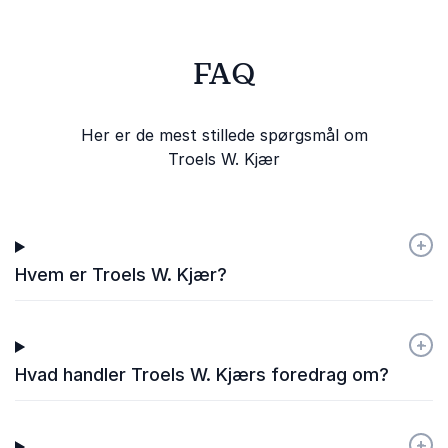
Dorrit Bamberger
Skolelederforeningen
FAQ
Troels W. Kjær
Her er de mest stillede spørgsmål om
Troels W. Kjær
+
-
Hvem er Troels W. Kjær?
+
-
Hvad handler Troels W. Kjærs foredrag om?
+
-