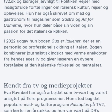
tv2.dk og bidrager jævnligt til Politiken Rejser med
indsigtsfulde fortællinger om italiensk kultur, rejser og
oplevelser. Hun har også skrevet om mad og
gastronomi til magasiner som
Gastro
og
Alt for
Damerne
, hvor hun deler både sin viden og sin
passion for det italienske køkken.
I 2022 udgav hun bogen
Gud er italiener
, der er en
personlig og professionel skildring af Italien. Bogen
kombinerer journalistisk indsigt med varme anekdoter
fra hendes eget liv og giver læseren en dybere
forståelse af den italienske folkesjæl og mentalitet.
Kendt fra tv og medieprojekter
Eva Ravnbøl har også arbejdet som tv-vært og været
ansigtet på flere programserier. Hun stod bag det
populære mad- og kulturprogram
Pastaplus
på TV2,
som kørte i en årrække, og hun var vært på DR’s