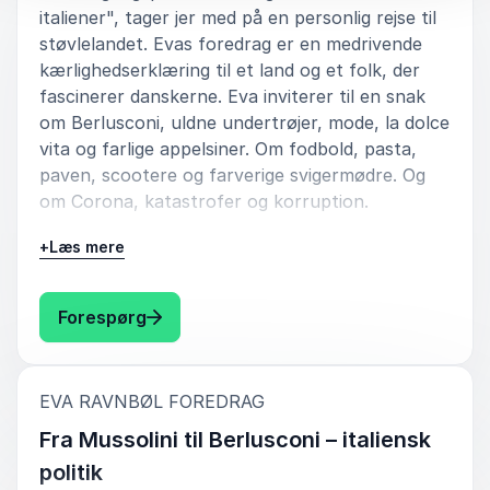
italiener", tager jer med på en personlig rejse til
støvlelandet. Evas foredrag er en medrivende
kærlighedserklæring til et land og et folk, der
fascinerer danskerne. Eva inviterer til en snak
om Berlusconi, uldne undertrøjer, mode, la dolce
vita og farlige appelsiner. Om fodbold, pasta,
paven, scootere og farverige svigermødre. Og
om Corona, katastrofer og korruption.
+
Læs mere
Kontrasterne i Italien er åbenlyse. På den ene
side ses skønheden og alt det sanselige overalt.
Det er ingen hemmelighed, at Italien er det land,
: Eva Ravnbøl Gud er italiener
Forespørg
der har bidraget mest til Unescos
verdenskulturarv. Det er landet med Leonardo
da Vinci og Michelangelo. Der er kunst, natur,
:
EVA RAVNBØL FOREDRAG
kreativitet, menneskelige bånd og et fantastisk
køkken. På den anden side ses dysfunktionelle
Fra Mussolini til Berlusconi – italiensk
samfundsstrukturer i et ellers moderne land.
politik
Mafiaen, overfladiskhed, grådighed, bestikkelse