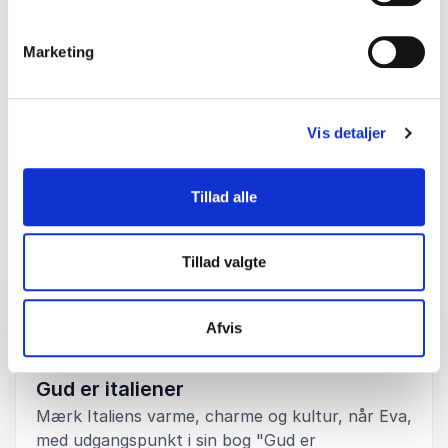
5
ud af
Eva er super nem at samarbejde med, hun er meget
5
Marketing
serviceminded og gør sit for at det bliver en god
oplevelse for vores kunder.
Tanja Bukdahl
Vis detaljer
Carnegie
Bedømt
5.00
/5 baseret på
1
kundeanmeldelser
Tillad alle
Tillad valgte
Foredrag
Afvis
:
EVA RAVNBØL FOREDRAG
Gud er italiener
Mærk Italiens varme, charme og kultur, når Eva,
med udgangspunkt i sin bog "Gud er