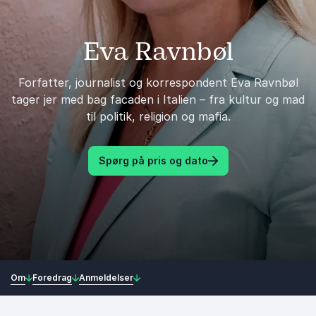
Eva Ravnbøl
Forfatter, journalist og korrespondent Eva Ravnbøl
tager jer med bag facaden i Italien – fra kultur og mad
til politik, religion og mafia.
Spørg på pris og dato
Om
Foredrag
Anmeldelser