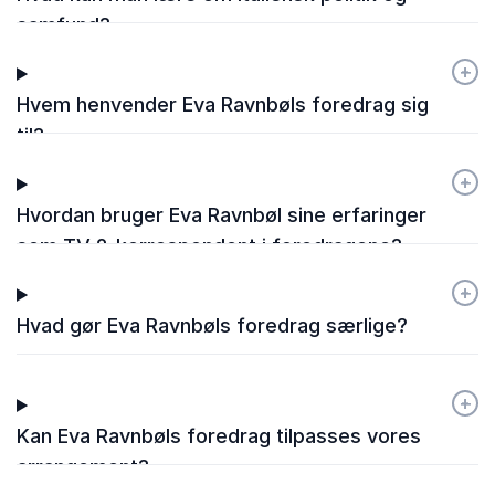
samfund?
+
-
Hvem henvender Eva Ravnbøls foredrag sig
til?
+
-
Hvordan bruger Eva Ravnbøl sine erfaringer
som TV 2-korrespondent i foredragene?
+
-
Hvad gør Eva Ravnbøls foredrag særlige?
+
-
Kan Eva Ravnbøls foredrag tilpasses vores
arrangement?