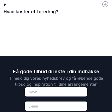
+
-
Hvad koster et foredrag?
Få gode tilbud direkte i din indbakke
Tilmeld dig vores nyhedsbrev og få løbende gode
tilbud og inspiration til dine arrangementer.