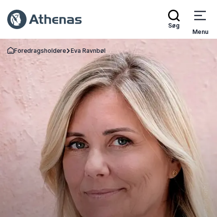
Søg
Menu
Foredragsholdere
Eva Ravnbøl
Tilbage til forsiden
Foto: Caroline Bagger