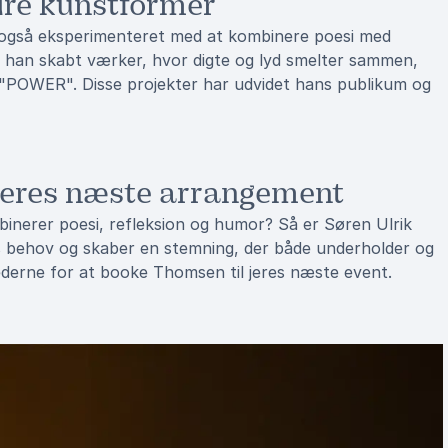
re kunstformer
 også eksperimenteret med at kombinere poesi med
 han skabt værker, hvor digte og lyd smelter sammen,
og "POWER". Disse projekter har udvidet hans publikum og
 jeres næste arrangement
mbinerer poesi, refleksion og humor? Så er Søren Ulrik
es behov og skaber en stemning, der både underholder og
ederne for at booke Thomsen til jeres næste event.