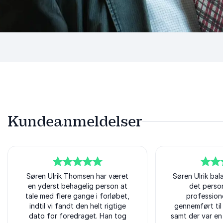
Kundeanmeldelser
5
Søren Ulrik Thomsen har været
ud af
5
5
Søren Ulrik ba
ud af
5
en yderst behagelig person at
det perso
tale med flere gange i forløbet,
professione
indtil vi fandt den helt rigtige
gennemført til
dato for foredraget. Han tog
samt der var en