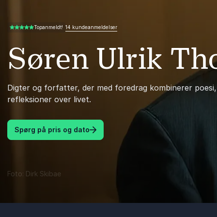
14 kundeanmeldelser
Topanmeldt!
4.86 ud af 5
Søren Ulrik T
Digter og forfatter, der med foredrag kombinerer poes
refleksioner over livet.
Spørg på pris og dato
Foto: Dirk Skibae