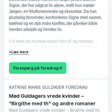
Signe, der har valgt et liv alene, indtil hun møder
Jørgen, en friluftsmenneske og ekssoldat. Da han
pludselig forsvinder, konfronteres Signe med savnet,
træthed og en dyb indre konflikt, der påvirker både
hendes arbejde og hendes liv.
I vil høre om hvordan bogen blev til, og hvordan
Guldagers research har givet liv til en realistisk og
+
Læs mere
nuanceret fortælling om kærlighed og ensomhed.
Hun forklarer også, hvordan "Først når jeg siger til"
relaterer sig til hendes tidligere bøger, især de
: Katrine Marie Guldager Før
Forespørg på foredrag
"vrede" kvinder, og hvordan hun arbejder med at
skildre de komplekse følelser hos sine kvindelige
karakterer.
:
KATRINE MARIE GULDAGER FOREDRAG
Mød Guldagers vrede kvinder –
Foredraget giver et indblik i, hvordan Guldager
arbejder med både personlige og professionelle
”Birgithe med th” og andre romaner
erfaringer i sine bøger, og hvordan hun bruger
Mød Guldagers vrede kvinder – Birgithe med th,