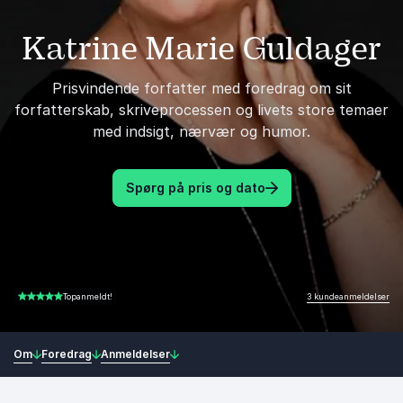
Katrine Marie Guldager
Prisvindende forfatter med foredrag om sit
forfatterskab, skriveprocessen og livets store temaer
med indsigt, nærvær og humor.
Spørg på pris og dato
3 kundeanmeldelser
Topanmeldt!
4.67 ud af 5
Om
Foredrag
Anmeldelser