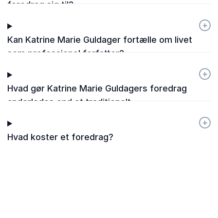
foredrag sig til?
+
-
Kan Katrine Marie Guldager fortælle om livet
som professionel forfatter?
+
-
Hvad gør Katrine Marie Guldagers foredrag
anderledes end et traditionelt
forfatterforedrag?
+
-
Hvad koster et foredrag?