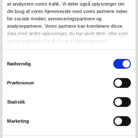
at analysere vores trafik. Vi deler også oplysninger om
din brug af vores hjemmeside med vores partnere inden
4
ud af
Det var et rigtig godt foredrag. Sjovt og
5
for sociale medier, annonceringspartnere og
reflekterende både over bøgerne og den samtid de
er skrevet i. Katrine Marie Guldager var
analysepartnere. Vores partnere kan kombinere disse
imødekommende og engageret. Publikum har givet
data med andre oplysninger, du har givet dem, eller som
meget positive tilbagemeldinger.
de har indsamlet fra din brug af deres tjenester.
Lene Rasmussen
Strøby Egede Bibliotek, Stevns Bibliotekerne
Samtykkevalg
Nødvendig
Præferencer
5
Guldagers foredrag og indhold var en kæmpe succes.
ud af
5
Deltagerne var utrolig begejstret og vi fik meget
gode tilbagemeldinger.
Statistik
Jeanette Sjøberg
Københavns Lærerforening
Marketing