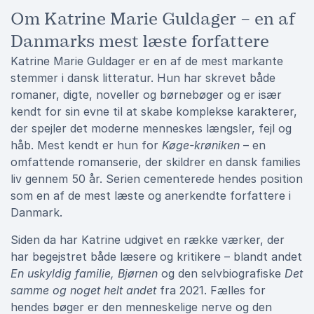
Om Katrine Marie Guldager – en af
Danmarks mest læste forfattere
Katrine Marie Guldager er en af de mest markante
stemmer i dansk litteratur. Hun har skrevet både
romaner, digte, noveller og børnebøger og er især
kendt for sin evne til at skabe komplekse karakterer,
der spejler det moderne menneskes længsler, fejl og
håb. Mest kendt er hun for
Køge-krøniken
– en
omfattende romanserie, der skildrer en dansk families
liv gennem 50 år. Serien cementerede hendes position
som en af de mest læste og anerkendte forfattere i
Danmark.
Siden da har Katrine udgivet en række værker, der
har begejstret både læsere og kritikere – blandt andet
En uskyldig familie, Bjørnen
og den selvbiografiske
Det
samme og noget helt andet
fra 2021. Fælles for
hendes bøger er den menneskelige nerve og den