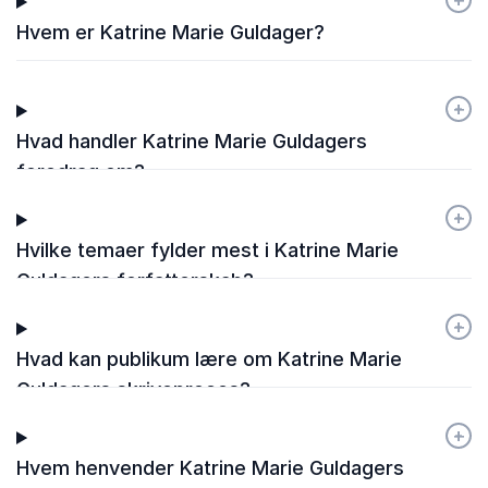
Hvem er Katrine Marie Guldager?
+
-
Hvad handler Katrine Marie Guldagers
foredrag om?
+
-
Hvilke temaer fylder mest i Katrine Marie
Guldagers forfatterskab?
+
-
Hvad kan publikum lære om Katrine Marie
Guldagers skriveproces?
+
-
Hvem henvender Katrine Marie Guldagers