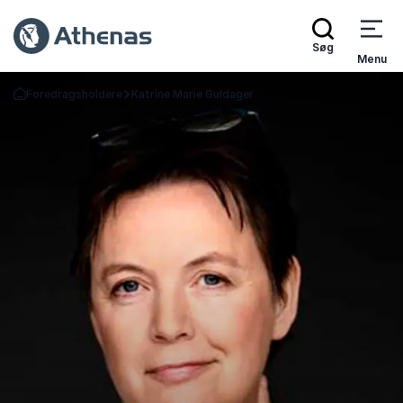
Søg
Menu
Foredragsholdere
Katrine Marie Guldager
Tilbage til forsiden