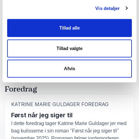
Vis detaljer
5
ud af
Veloplagt foredragsholder med god
5
publikumskontakt
Tillad alle
Lene Høg
Hjørring Bibliotekerne
Tillad valgte
Bedømt
4.67
/5 baseret på
3
kundeanmeldelser
Afvis
Foredrag
:
KATRINE MARIE GULDAGER FOREDRAG
Først når jeg siger til
I dette foredrag tager Katrine Marie Guldager jer med
bag kulisserne i sin roman "Først når jeg siger til"
(november 2025). Romanen følger jordemoderen