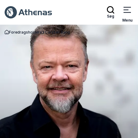
Søg
Menu
Foredragsholdere
Carsten Bang
Tilbage til forsiden
Foto: Bjarke Ahlstrand, One of Many