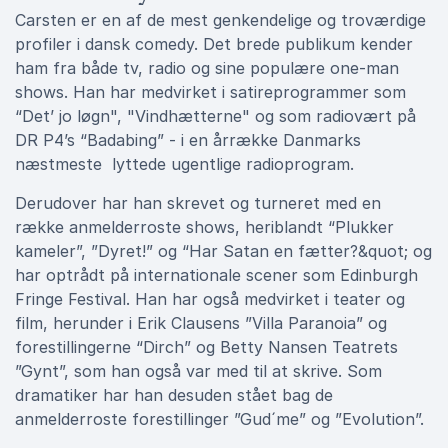
Carsten er en af de mest genkendelige og troværdige
profiler i dansk comedy. Det brede publikum kender
ham fra både tv, radio og sine populære one-man
shows. Han har medvirket i satireprogrammer som
“Det’ jo løgn", "Vindhætterne" og som radiovært på
DR P4’s “Badabing” - i en årrække Danmarks
næstmeste lyttede ugentlige radioprogram.
Derudover har han skrevet og turneret med en
række anmelderroste shows, heriblandt “Plukker
kameler”, ”Dyret!” og “Har Satan en fætter?&quot; og
har optrådt på internationale scener som Edinburgh
Fringe Festival. Han har også medvirket i teater og
film, herunder i Erik Clausens ”Villa Paranoia” og
forestillingerne “Dirch” og Betty Nansen Teatrets
”Gynt”, som han også var med til at skrive. Som
dramatiker har han desuden stået bag de
anmelderroste forestillinger ”Gud´me” og ”Evolution”.