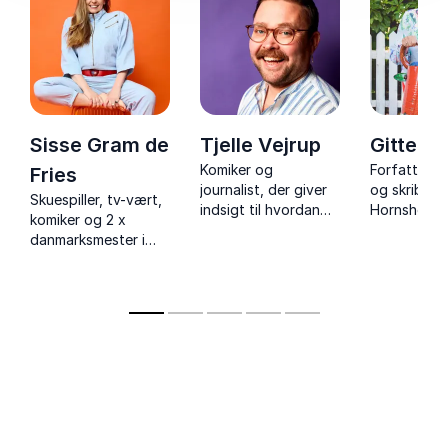
Sisse Gram de
Tjelle Vejrup
Gitte H
Komiker og
Forfatter, 
Fries
journalist, der giver
og skribent
Skuespiller, tv-vært,
indsigt til hvordan
Hornshøj giv
komiker og 2 x
humor kan gøre jeres
uforglemme
danmarksmester i
arbejdsplads
foredrag o
impro comedy, der
sjovere, sundere og
respekt, di
inspirerer til at spille
langt mere effektiv.
god opførse
hinanden gode og
sparke
arbejdsglæden i
vejret