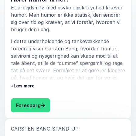
ALLE kan finde værdi i en hverdag af i dag, vi skal
Et arbejdsmiljø med psykologisk tryghed kræver
kunne navigere i. -uden det bliver kedeligt!
humor. Men humor er ikke statisk, den ændrer
sig over tid og kræver, at vi forstår, hvordan vi
Ringe Rotary Klub
bruger den i dag.
Ringe Rotary Klub
I dette underholdende og tankevækkende
foredrag viser Carsten Bang, hvordan humor,
selvironi og nysgerrighed kan skabe mod til at
tale åbent, stille de “dumme” spørgsmål og tage
fat på det svære. Formålet er at gøre jer klogere
på, hvad humor er, og hvad det gør for vores
arbejdskultur. Det handler om vigtigheden i at “la
+
Læs mere
´ humor ha´ sin plads”, da vi uden humor
mindsker arbejdsglæden.
: Carsten Bang Hører humor til hér?
Forespørg
Med baggrund i mere end tre årtiers erfaring fra
stand-up, tv, radio og erhvervsliv giver han
eksempler på, hvordan humor kan bruges til at
:
CARSTEN BANG STAND-UP
opbygge tillid, afvæbne konflikter og skabe