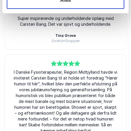
Afvis
5
ud af
Super inspirerende og underholdende oplæg med
5
Carsten Bang. Det var sjovt og underholdende.
Tina Grove
GodrumGruppen
5
I Danske Fysioterapeuter, Region Midtjylland havde vi
ud af
5
inviteret Carsten Bang til at holde sit foredrag ”Hører
humor til hér”, hvilket blev den perfekte afslutning på
vores jubilæumsfejring og generalforsamling. På
humoristisk vis blev publikum præsenteret for både
de mest banale og mest bizarre situationer, hvor
humoren har sin berettigelse. Showet er sjovt, skarpt
– og eftertænksomt! Og alle deltagere gik derfra lidt
mere forbundet – for det er netop hvad humoren
kan! Skabe forbindelse mellem mennesker. Så en
kæmpe anbefaling herfra!