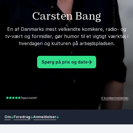
Carsten Bang
En af Danmarks mest velkendte komikere, radio- og
tv-vært og formidler, gør humor til et vigtigt værktøj i
hverdagen og kulturen på arbejdspladsen.
Spørg på pris og dato
4 kundeanmeldelser
Topanmeldt!
5.00 ud af 5
Om
Foredrag
Anmeldelser