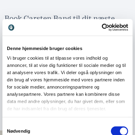
Book Carsten Bang til dit næste
arrangement
Når du booker Carsten Bang, får du en formidler, der
kan få selv de mest alvorlige emner til at glide
Denne hjemmeside bruger cookies
lettere ned. Han skaber et rum, hvor grin og
eftertanke går hånd i hånd, og hvor publikum både
Vi bruger cookies til at tilpasse vores indhold og
føler sig underholdt og taget alvorligt. Uanset om det
annoncer, til at vise dig funktioner til sociale medier og til
er en konference, en firmafest eller en temadag om
at analysere vores trafik. Vi deler også oplysninger om
trivsel, leverer Carsten Bang en oplevelse, der
din brug af vores hjemmeside med vores partnere inden
hænger ved. Han får selvfølgelig folk til at grine, men
for sociale medier, annonceringspartnere og
får også deltagerne til at opdage, hvorfor humor er
analysepartnere. Vores partnere kan kombinere disse
det bedste værktøj, vi har, når vi skal arbejde
data med andre oplysninger, du har givet dem, eller som
sammen.
de har indsamlet fra din brug af deres tjenester.
Samtykkevalg
Nødvendig