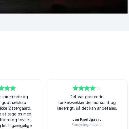
inspirerende og
4
ud af
Det var glimrende,
5
i godt selskab
tankekvækkende, morsomt og
kke Østergaard.
lærerrigt, så det kan anbefales.
e at tage os med
dfærd og trivsel,
Jan Kjældgaard
Forsyningstilsynet
 let tilgængelige