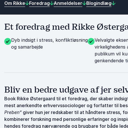
Om Rikke
Foredrag
Anmeldelser
Blogindlæg
Et foredrag med Rikke Østergaa
Dyb indsigt i stress, konfliktløsning
Velvalgte ekse
og samarbejde
virkelighedens 
publikum vil k
genkendende ti
Bliv en bedre udgave af jer sel
Book Rikke Østergaard til et foredrag, der skaber indsig
mest anerkendte erhvervssociologer og forfatter til be
Preben”
giver hun jer redskaber til at håndtere stress,
kombinerer forskning med personlige erfaringer og inspire
hendes foredrag nærværende og brugbare for både led