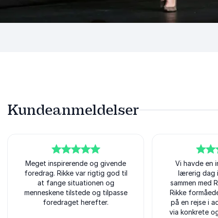
Kundeanmeldelser
5
Meget inspirerende og givende
ud af
5
5
ud af
Vi havde en 
5
foredrag. Rikke var rigtig god til
lærerig dag 
at fange situationen og
sammen med Ri
menneskene tilstede og tilpasse
Rikke formåed
foredraget herefter.
på en rejse i a
via konkrete og