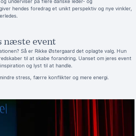
og underviser på flere danske leder- og
giver hendes foredrag et unikt perspektiv og nye vinkler,
erledes.
s næste event
isationen? Så er Rikke Østergaard det oplagte valg. Hun
redskaber til at skabe forandring. Uanset om jeres event
nspiration og lyst til at handle.
indre stress, færre konflikter og mere energi.