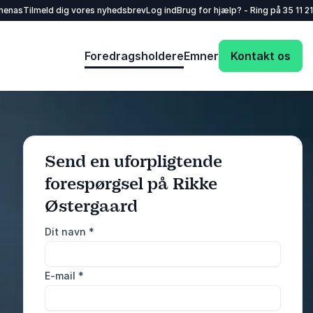
henas
Tilmeld dig vores nyhedsbrev
Log ind
Brug for hjælp? - Ring på
35 11 21
Foredragsholdere
Emner
Kontakt os
Send en uforpligtende
forespørgsel på Rikke
: @Model.ProfileF
Send forespørgsel
Østergaard
Dit navn
*
Eller ring
35 11 21 31
E-mail
*