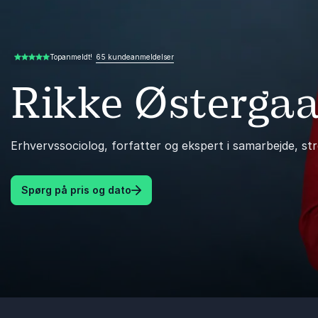
65 kundeanmeldelser
Topanmeldt!
4.74 ud af 5
Rikke Østerga
Erhvervssociolog, forfatter og ekspert i samarbejde, str
Spørg på pris og dato