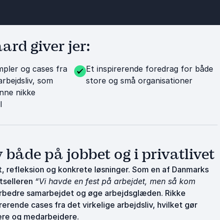
rd giver jer:
mpler og cases fra
Et inspirerende foredrag for både
arbejdsliv, som
store og små organisationer
unne nikke
l
v både på jobbet og i privatlivet
t, refleksion og konkrete løsninger. Som en af Danmarks
stselleren
“Vi havde en fest på arbejdet, men så kom
 forbedre samarbejdet og øge arbejdsglæden. Rikke
rende cases fra det virkelige arbejdsliv, hvilket gør
ere og medarbejdere.