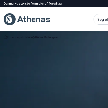
Danmarks største formidler af foredrag
Søg ef
Foredragsholdere
Rikke Østergaard
Tilbage til forsiden