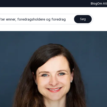
Blog
Om At
ter emner, foredragsholdere og foredrag
Søg