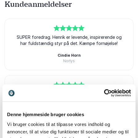
Kundeanmeldelser
5
SUPER foredrag. Henrik er levende, inspirerende og
ud af
5
har fuldstændig styr på det. Kæmpe fornøjelse!
Cindie Horn
Norlys
Henrik Leslye
5
Henrik er som altid, en super god formidler og formår
ud af
5
at fortælle, forklare, fortolke så alle forstår
budskaberne. Det gav stor anledning til diskusioner
resten af dagen for hele gruppen og vi har helt
Denne hjemmeside bruger cookies
sikkert alle fået en masse brugbare værktøjer med
Vi bruger cookies til at tilpasse vores indhold og
hjem, som vi kan "handle på". Stort "Thumbs-up"
herfra.
annoncer, til at vise dig funktioner til sociale medier og til