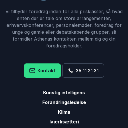
Birgitte Hamborg Faarbæk
Vi tilbyder foredrag inden for alle prisklasser, så hvad
LO
Henrik Leslye
enten der er tale om store arrangementer,
erhvervskonferencer, personalemøder, foredrag for
unge og gamle eller debatskabende grupper, så
formidler Athenas kontakten mellem dig og din
5
Det var dejligt, som Henrik kunne vinkle oplægget til
ud af
5
foredragsholder.
vejlederrollen. Der har været meget snak
efterfølgende i gruppen.
Line Barbara Pedersen
Kontakt
35 11 21 31
Viborg Rådhus B&U
Henrik Leslye
Kunstig intelligens
5
Henrik Leslye's indlæg var fremragende i forhold til
ud af
5
Forandringsledelse
de udfordringer og opgaver som vi står over for.
Klima
Henrik havde i forbindelse med vores formøde
fanget kulturen i organisationen på glimrende vis og
Iværksætteri
inddrog dem i hans indlæg, hvilket var medvirkende til