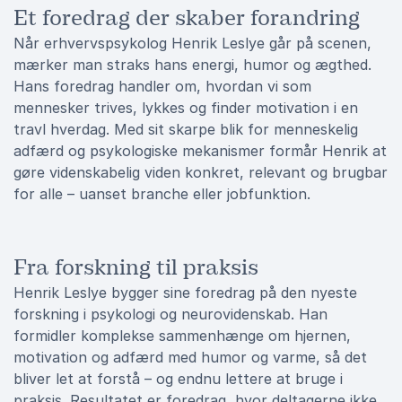
Et foredrag der skaber forandring
Når erhvervspsykolog Henrik Leslye går på scenen,
mærker man straks hans energi, humor og ægthed.
Hans foredrag handler om, hvordan vi som
mennesker trives, lykkes og finder motivation i en
travl hverdag. Med sit skarpe blik for menneskelig
adfærd og psykologiske mekanismer formår Henrik at
gøre videnskabelig viden konkret, relevant og brugbar
for alle – uanset branche eller jobfunktion.
Fra forskning til praksis
Henrik Leslye bygger sine foredrag på den nyeste
forskning i psykologi og neurovidenskab. Han
formidler komplekse sammenhænge om hjernen,
motivation og adfærd med humor og varme, så det
bliver let at forstå – og endnu lettere at bruge i
praksis. Resultatet er foredrag, hvor deltagerne ikke