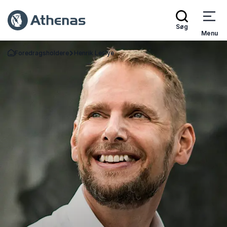
Søg
Menu
Foredragsholdere
Henrik Leslye
Tilbage til forsiden