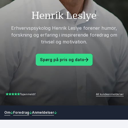
Henrik Leslye
Erhvervspsykolog Henrik Leslye forener humor,
forskning og erfaring i inspirerende foredrag om
trivsel og motivation.
Spørg på pris og dato
44 kundeanmeldelser
Topanmeldt!
4.80 ud af 5
Om
Foredrag
Anmeldelser