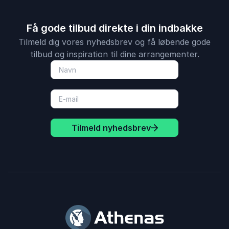
Få gode tilbud direkte i din indbakke
5
ud af
5
Humor og faglighed i god forening.
Tilmeld dig vores nyhedsbrev og få løbende gode
Kim Skals
tilbud og inspiration til dine arrangementer.
EnviDan
Henrik Leslye
5
Super godt, meget inspirerende og virkelig brugbart.
ud af
5
Tilmeld nyhedsbrev
Betina
LO
Henrik Leslye
4
ud af
Det var levende og meget dygtig formidlet. Jeg er
5
som altid meget begejstret for Henrik, han leverer
varen.