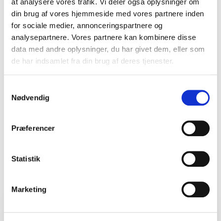
at analysere vores trafik. Vi deler også oplysninger om
Gitte Overgaard
din brug af vores hjemmeside med vores partnere inden
Nilpeter A/S
for sociale medier, annonceringspartnere og
Henrik Leslye
analysepartnere. Vores partnere kan kombinere disse
data med andre oplysninger, du har givet dem, eller som
de har indsamlet fra din brug af deres tjenester.
5
Henrik fik hurtigt hele salen med og jeg er sikker på,
ud af
5
at vi kommer til at italesætte det at være positiv, når
Samtykkevalg
vi kommer retur til vores hverdag
Nødvendig
Anette Bentzen
Novo Nordisk A/S
Henrik Leslye
Præferencer
+
Vis alle 44 anmeldelser
Bedømt
4.80
/5 baseret på
44
kundeanmeldelser
Statistik
5
Super godt foredrag. Inspirerende og underholdende
ud af
5
Marketing
Stine Thomsen
VKR Holding A/S
Foredrag
Henrik Leslye