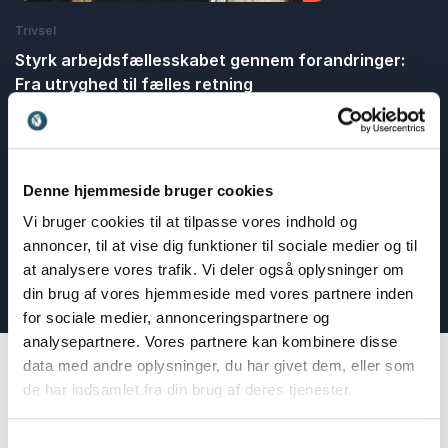
Trivsel
Styrk arbejdsfællesskabet gennem forandringer:
Fra utryghed til fælles retning
Malene Friis Andersen
Frem trivsel og læring på arbejdspladsen og minimér stress
blandt medarbejderne og ledere
Denne hjemmeside bruger cookies
: Styrk arbejdsfællesskabet gennem forandr
Læs blogindlæg
Vi bruger cookies til at tilpasse vores indhold og
annoncer, til at vise dig funktioner til sociale medier og til
Læs alle blogindlæg
at analysere vores trafik. Vi deler også oplysninger om
din brug af vores hjemmeside med vores partnere inden
for sociale medier, annonceringspartnere og
analysepartnere. Vores partnere kan kombinere disse
data med andre oplysninger, du har givet dem, eller som
de har indsamlet fra din brug af deres tjenester.
Hvad er social kapital,
Samtykkevalg