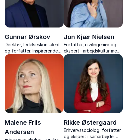
Gunnar Ørskov
Jon Kjær Nielsen
Direktør, ledelseskonsulent
Forfatter, civilingeniør og
og forfatter. Inspirerende
ekspert i arbejdskultur med
foredragsholder med tre
foredrag der har fokus på
årtiers erfaring i
arbejdsglæde, trivsel og en
arbejdsglæde, forandring
sund arbejdskultur, der kan
og kommunikation.
mærkes i hverdagen.
Malene Friis
Rikke Østergaard
Erhvervssociolog, forfatter
Andersen
og ekspert i samarbejde,
Erhvervspsykolog, forsker,