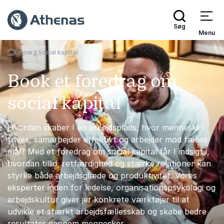
Søg
Menu
Emner
Social kapital
Tilbage til forsiden
Book et foredrag om
social kapital
Hvordan skaber I en arbejdsplads, hvor mennesker
trives, samarbejder effektivt og arbejder mod fælles
mål? Med et foredrag om social kapital får I indsigt i,
hvordan tillid, retfærdighed og stærke relationer kan
styrke både arbejdsglæde og produktivitet. Vores
eksperter inden for ledelse, organisationspsykologi og
arbejdskultur giver jer konkrete værktøjer til at
udvikle et stærkt arbejdsfællesskab og skabe bedre
resultater gennem mennesker.